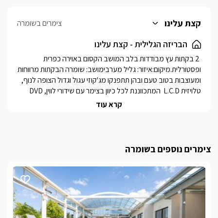
קצת עלינו
צימרים בשומרה
הבריזה הגלילית - קצת עלינו
 2 בקתות עץ מבודדות בלב המושב הקסום באוירה כפרית 
ופסטורלית.מיקום:איזור: גליל מערבימושב: שומרה הבקתות מרווחות 
ומעוצבות בטוב טעם ובהן תתפנקו מג'קוזי עגול וגדול הצופה לנוף, 
טלויזית L.C.D  המתכווננת לכל כיוון בצימר עם שידורי לווין, DVD 
ומערכת קולנוע ביתית, מיטה סינית זוגית רכה ומזמינה, פינת ישיבה 
קרא עוד
מעוצבת ומפנקת, מטבח מאובזר קומפלט, מקלחת ושירותים 
נפרדים ומרווחים ועוד... בחצר הצימרים תהנו ממדשאה ירוקה 
מטופחת עם עצי פרי ונוי, פינות ישיבה, פינת מנגל  ותאורת לילה 
רומנטית.בצימר תיהנו מ:לכל צימר ישנה מרפסת מרווחת בגודל של 
צימרים נוספים בשומרה
10 מ' שתוכלו לשבת ולנוח וליהנות מהאוירה הקסומה העוטפת את 
המקום...בצימרים יחכו לכם שלל פינוקים על חשבון הבית החל 
מבקבוק יין משובח, נרות ריחניים, חלוקי רחצה, נעלי ספא ועוד... ניתן 
לתאם ארוחת בוקר עשירה שתשאיר לכם טעם של עוד ...
כלול באירוח