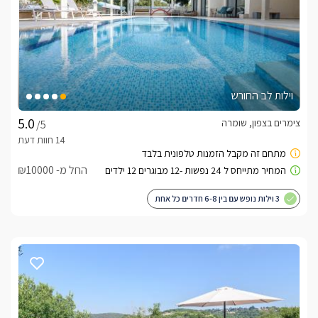
מערכת שתיה חמה חופשית, חלב, מגבות, סבונים ותמרוקים רחצה, 
נרות. באירועי ימי הולדת וכיוב ניתן לסדר בלונים ויין(בתיאום מראש) 
לצפייה באטרקציות ומסעדות בקרבת הבריזה הגלילית
-
לחצו כאן
וילות לב החורש
צימרים בצפון, שומרה
/5
החל מ- ₪10000
3 וילות נופש עם בין 6-8 חדרים כל אחת