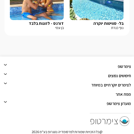
בל- סוויטות יוקרה
דורנס - לזוגות בלבד
שא
נוף כנרת
בן עמי
עין
צימרטופ
חיפושים נפוצים
לצימרים יוקרתיים במיוחד
מפת אתר
מועדון צימרטופ
צימרטופ
@כל הזכויות שמורות לפרסומדיה נטגרופ בע"מ 2026