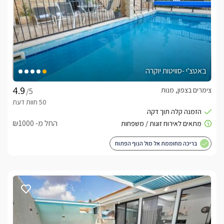
באטצ'י -סוויטות יוקרה
צימרים בצפון, מנות
/5
החל מ- ₪1000
בריכה מחוממת אל מול הנוף הפתוח