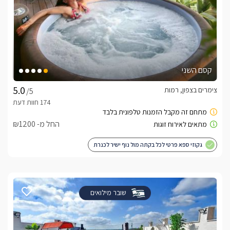
קסם השני
צימרים בצפון, רמות
/5
החל מ- ₪1200
גקוזי ספא פרטי לכל בקתה מול נוף ישיר לכנרת
שובר מילואים