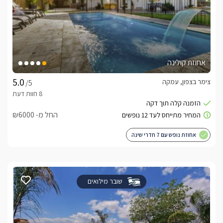
אחוזת קולינה
צימר בצפון, עמקה
/5
החל מ- ₪6000
אחוזת נופש עם 7 חדרי שינה
שובר מילואים