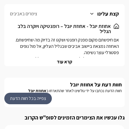
קצת עלינו
צימרים באביבים
אחוזת יובל - אחוזת יובל – רומנטיקה ויוקרה בלב
הגליל
האחוזה נמצאת ביישוב אביבים שבגליל העליון, אל מול נופים 
במתחם המרגיע תוכלו ליהנות ממגוון פינוקים הכוללים בריכה 
קרא עוד
במתחם קיימות שתי יחידות אירוח פרטיות, מרווחות, ומפנקות 
במיוחד, בעיצוב נעים ומרגיע גם יחד המתאים גם לזוגות שאוהבים 
חוות דעת על אחוזת יובל
להתבודד ולהירגע, וגם למשפחות וקבוצות החוגגים את הרגעים 
חוות הדעת נכתבו על ידי גולשינו לאחר שהתארחו ב
אחוזת יובל
אחוזת יובל הנמצאת בסמוך לאתרי אטרקציות רבות ומגוונות בצפון 
צפייה בכל חוות הדעת
דוגמת טיולי טרקטורונים, טומקארים, טיולי סוסים, מסלולי טיול רבים 
המתאימים גם למשפחות וכמובן מסעדות רבות.
גלו עכשיו את הצימרים הזמינים לסופ"ש הקרוב
פנים היחידות