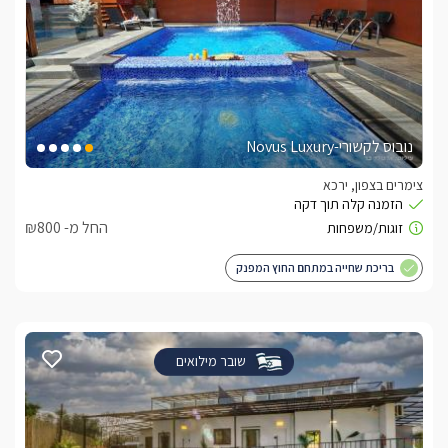
נובוס לקשורי-Novus Luxury
צימרים בצפון, ירכא
החל מ- ₪800
בריכת שחייה במתחם החוץ המפנק
שובר מילואים