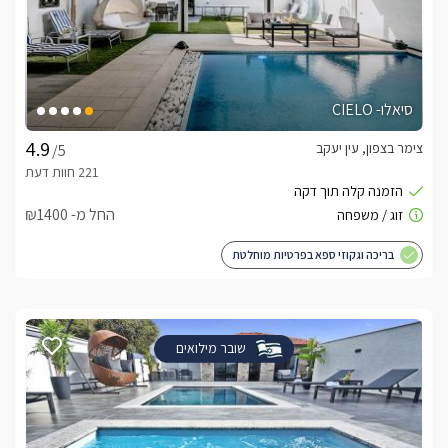
סיאלו- CIELO
צימר בצפון, עין יעקב
/5
החל מ- ₪1400
בריכה וגקוזי ספא בפרטיות מוחלטת
שובר מילואים