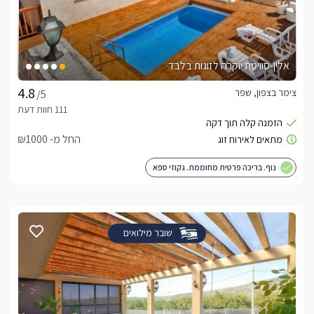
אלין-סוויטת יוקרה לזוגות בלבד
צימר בצפון, שפר
/5
החל מ- ₪1000
נוף. בריכה פרטית מחוממת. גקוזי ספא
שובר מילואים