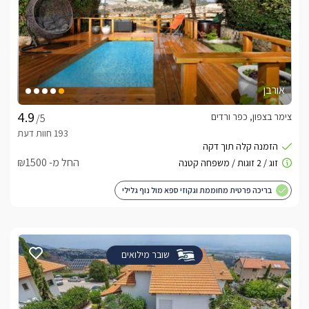
אורבן
צימר בצפון, כפר ורדים
/5
החל מ- ₪1500
בריכה פרטית מחוממת וגקוזי ספא מול נוף גלילי
שובר מילואים