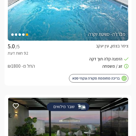
פברז’ה- סוויטת יוקרה
צימר בצפון, עין יעקב
/5
החל מ- ₪1800
בריכה מחוממת מקורה וגקוזי ספא
שובר מילואים