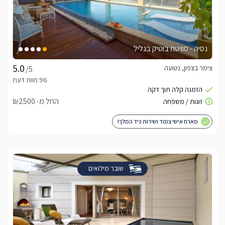
נסיה - סוויטת בוטיק בגליל
צימר בצפון, נטועה
/5
החל מ- ₪2500
מארח אישי צמוד ושירות כיד המלך!
שובר מילואים