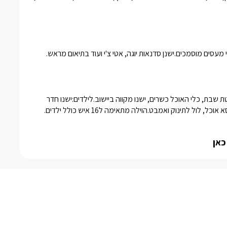
מעסים מוסמכים.ישנן סדנאות יוגה, אטי צ'י ועוד בתיאום מראש.  
לציבור הדתי:בית כנסת נמצא בקרבת המקום, ניתן לספק מיחם ופלטת שבת, כלי האוכל כשרים, ישנו מקווה ביישוב.לילדים:ישנו חדר 
לתינוק ואמבט.הוילה מתאימה ל16 איש כולל ילדים.
כאן