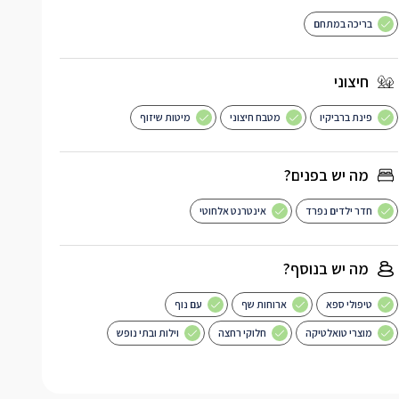
בריכה במתחם
חיצוני
פינת ברביקיו
מטבח חיצוני
מיטות שיזוף
מה יש בפנים?
חדר ילדים נפרד
אינטרנט אלחוטי
מה יש בנוסף?
טיפולי ספא
ארוחות שף
עם נוף
מוצרי טואלטיקה
חלוקי רחצה
וילות ובתי נופש