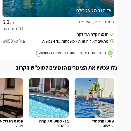
אדוה גבוה מעל כולם
צימרים בצפון, ראש פינה
/5
החל מ- ₪950
נוף מהמם. בריכה מחוממת, קמין עצים בכל סוויטה
גלו עכשיו את הצימרים הזמינים לסופ"ש הקרוב
שאטו פרסטיז
בל- סוויטות יוקרה
עין יעקב
נוף כנרת
מנות