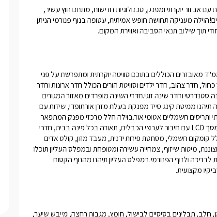
וילת פנאי המרשימה מעניקה לכם חופשה גלילית בראש פינה הציורית עם אבזור יוקרתי ומפנק, טכנולוגיות חדישות, מתחם חוץ עשיר, 
מתקני משחק לילדים, חדרים מעוצבים ועוד שלל הנאות ופינוקים שווים!הוילה מעניקה תחושת חופש אמיתית, עטופה בנוף פנורמי הניתן 
ודי תוך שילוב תנאי הסביבה ואווירת המקום.
הוילה היוקרתית מחולקת לשני מפלסים, בעלת 5 חדרי שינה +חדר ממ"ד מאובזרים הכוללים בתוכם סוויטה יוקרתית ומתפרשת על פני 
360 מ"ר. במפלס העליון של הוילה נמצאים ארבעה חדרי שינה: חדר כחול, חדר צהוב, חדר ילדים וסוויטת הורים הכולל חדר ארונות וחדר 
רחצה צמודים ובמפלס התחתון ישנם שני חדרי שינה נוספים: חדר שינה סטנדרטי וחדר שינה זוגי.חדרי השינה מופרדים מאזור המגורים 
העיקרי ומאפשרים לכם שקט ואינטימיות בחדר השינה.בכל חדר שינה תיהנו ממיטת קינג סייד מפנקת בעלת מזרן אורתופדי, שידות עם 
מנורות לילה מעוצבות, ארון בגדים, מראת גוף, פרקט חימום תת רצפתי ותריסים חשמליים אטומי אור.בוילה חלל מרכזי מפנק המתפאר 
בשטח גדול ומרווח הכולל סלון ישיבה ענקי, קמין עצים גדול ואיכותי, מסך LCD עם חיבור לערוצי הכבלים, תאורה בכל פינה בבית, חדרי 
רחצה מעוצבים, שולחן סעודה ענקי, מטבח גדול ומאובזר היטב הכולל קומקום חשמלי, מסחטת פירות ידנית, מעבד מזון, קולט אדים 
ועוד.מתחם החוץ המרשים והמפואר טומן בחובו בריכת שחייה גדולה וצוננת, מיטות שיזוף, צמחייה עשירה ומטופחת ובמפלס העליון תוכלו 
ליהנות מעמדת ברביקיו מקצועית ושולחן סעודה גדול המשקיף ישירות לבריכה ולנוף הפנורמי.במפלס העליון תיהנו מהנוף הקסום 
יקיו מקצועית.
סלסלת פירות העונה, שתיה חמה, שתיה קלה, עוגיות, דגני בוקר, שמן, חלב, תבלינים בסיסיים לבישול, חומץ, מגבות רחצה, מייבש שיער, 