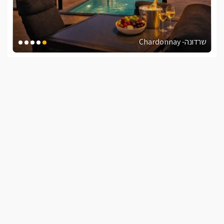
שרדונה- Chardonnay
צימר בצפון, עין יעקב
/5
החל מ- ₪1500
בריכה פרטית וגקוזי ספא פרטיים לסוויטה
שובר מילואים