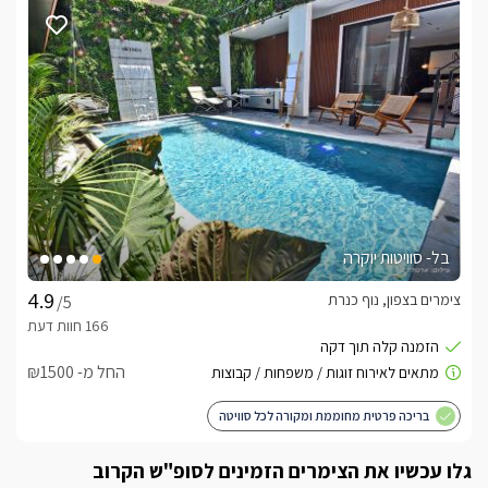
לערוצי HOT, פינת אוכל גדולה ומטבח ענק ומאובזר היטב עם 
מקרר, מיקרוגל בר מים, קומקום חשמלי, כיריים ותנור אפיה. 
מתחם החוץ
מתחם החוץ של הסוויטה מפנק ומעוצב לא פחות מאזור הפנים של 
הוילה ומתהדר בפינוקים שיהפכו לכם את החופשה למושלמת עוד 
יותר.בריכת שחייה (מחוממת ומקורה בחורף), מיטות שיזוף הפזורות 
סביב הבריכה, פינת ברביקיו מקצועית ומאובזרת, פינות ישיבה 
רבות, ג'קוזי ספא, שולחן סנוקר ושולחן פינג פונג שיעבירו לכם את 
בל- סוויטות יוקרה
הזמן בכיף וסאונה יבשה להשלמת חווית הספא של המתחם.
צימרים בצפון, נוף כנרת
/5
כלול באירוח
האירוח במתחם כולל פינוקים רבים:יין משובח, חלב, קפסולות 
החל מ- ₪1500
למכונת קפה, נעלי ספא, סבונים מפנקים, שוקולדים ופירות העונה.
בריכה פרטית מחוממת ומקורה לכל סוויטה
חשוב לדעת
גלו עכשיו את הצימרים הזמינים לסופ"ש הקרוב
בחודשים יולי אוגוסט המתחם נמכר כוילה בלבד. ומתאים לאירוח 