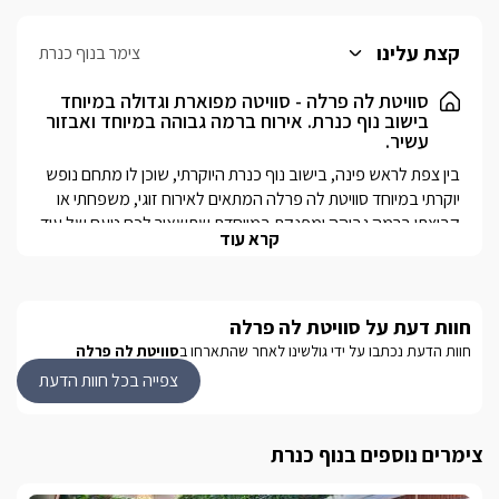
קצת עלינו
צימר בנוף כנרת
סוויטת לה פרלה - סוויטה מפוארת וגדולה במיוחד
בישוב נוף כנרת. אירוח ברמה גבוהה במיוחד ואבזור
עשיר.
בין צפת לראש פינה, בישוב נוף כנרת היוקרתי, שוכן לו מתחם נופש 
יוקרתי במיוחד סוויטת לה פרלה המתאים לאירוח זוגי, משפחתי או 
קבוצתי ברמה גבוהה ומפנקת במיוחדת שתשאיר לכם טעם של עוד 
קרא עוד
מהאזור.
הסוויטה
חוות דעת על סוויטת לה פרלה
בסוויטה תמצאו 8 חדרי שינה מעוצבים ומסוגננים בטוב טעם 
חוות הדעת נכתבו על ידי גולשינו לאחר שהתארחו ב
סוויטת לה פרלה
המתאימים ללינה של זוגות וגם משפחות עם חדרי ילדים צמודים. כל 
צפייה בכל חוות הדעת
חדר מעוצב ומאובזר היטב ובו תמצאו מיטה זוגית גדולה, נוחה 
ומפנקת, 7 חדרי רחצה מטופחים, מאובזרים ונקים צמודים לכל 
חדר, מסך LCD המחובר אל ערוצי HOT, ריהוט יוקרתי, מרפסת 
צימרים נוספים בנוף כנרת
המשקיפה אל נוף מרהיב ופינות ישיבה רבות. באזור הסלון תמצאו 
מערכת ישיבה המשדרת יוקרה ופאר, מסך LCD גדול עם חיבור 