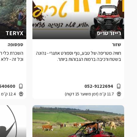
רייזר טריפ
TERYX
שזור
ספסופה
חוויה מטריפה של טבע, נוף וספורט אתגרי - נהיגה
השכרת כלי רכ
בשטח ורכיבה ברמות הגבוהות ביותר.
וכל זה - ללא 
540600
052-9122694
11.7 ק״מ (זמן משוער 15 דקות)
12.4 ק״מ (זמן משוער 16 דקות)