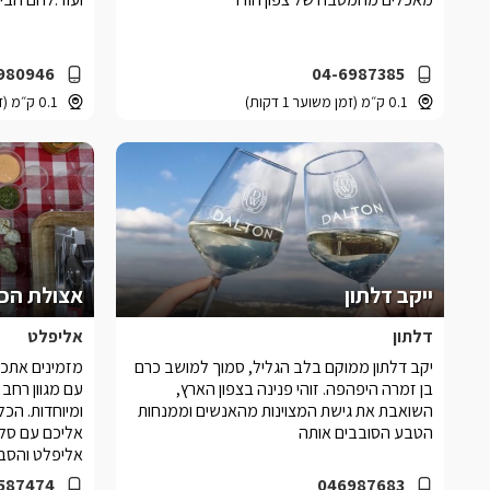
980946
04-6987385
0.1 ק״מ (זמן משוער 1 דקות)
0.1 ק״מ (זמן משוער 1 דקות)
ייקב דלתון
דלתון
אליפלט
יקב דלתון ממוקם בלב הגליל, סמוך למושב כרם
מזמינים אתכ
בן זמרה היפהפה. זוהי פנינה בצפון הארץ,
עם מגוון רחב 
השואבת את גישת המצוינות מהאנשים וממנחות
הטבע הסובבים אותה
אליכם עם סל 
אליפלט והסבי
587474
046987683