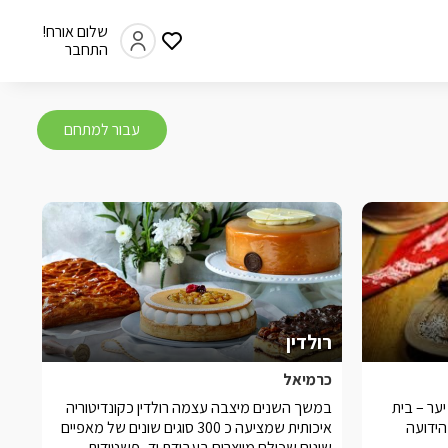
שלום אורח!
התחבר
עבור למתחם
רולדין
כרמיאל
ער – בית
במשך השנים מיצבה עצמה רולדין כקונדיטוריה
הידועה
איכותית שמציעה כ 300 סוגים שונים של מאפיים
שונים שכולם מיוצרים בעבודת יד- פשטידות,