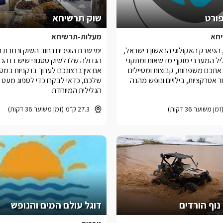
ורט
שוק תרשיחא
חא
מעלות-תרשיחא
 הפארק האקולוגי הראשון בישראל,
ימי שבת הופכים רחוב השוק ורחבת 
יל המערבי מוקף מדשאות ומתקני
הגדולה שלו לשוק ססגוני שיש בו הכ
 אתכם משפחות, קבוצות ומטיילים
אם אין ברצונכם לערוך בו קניות במס
 אטרקציות, בילויים ונופש מהנה
שלכם, כדאי לבקרו כדי לספוג מעט 
הגלילית המיוחדת.
27.3 ק״מ (זמן משוער 36 דקות)
נוף הורדים
דוגל עולם המים והנופש