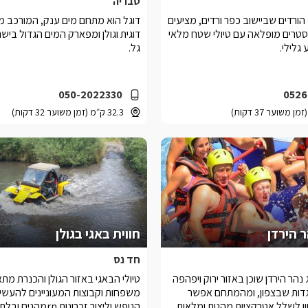
טבריה
 הורדים שביישוב כפר ורדים, מציעים
דוגל הוא מתחם מים ענק, המורכב מ
סטרים מופלאה עם טיולי שטח מלאי
דוגית וגולן ומפארק המים הגדול ביש
גלילי.
גל.
050-2022330
0526
32.3 ק״מ (זמן משוער 32 דקות)
 הירדן
חווית באגי בגולן
חד נס
הר הירדן שוכן באזור ירוק ויפהפה
טיולי הבאגי באזור הגולן והכנרת מתא
גדות שבצפון, ומהמתחם אפשר
משפחות וקבוצות המעוניינים להעשיר
ון לשלל אטרקציות מהנות ומלאות
הנופש וליצור זכרונות rnמהנים ובלתי נשכחים.