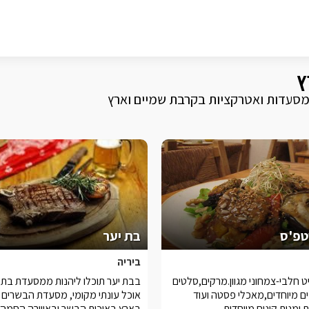
ץ
 מסעדות ואטרקציות בקרבת שמיים וארץ
פ'ס
בת יער
ביריה
 חלבי-צמחוני מגוון.מרקים,סלטים
בבת יער תוכלו ליהנות ממסעדת בת י
ם מיוחדים,מאכלי פסטה ועוד
אוכל עונתי מקומי, מסעדת הבשרים 
 ומנות קינוח מיוחדות.
בארץ באיכות הבשר ובאווירה החמה