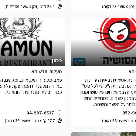
27.4 ק״מ (זמן משוער 36 דקות)
כמון
חא
מעלות-תרשיחא
רשת אסיאתית באוירה עירונית
פאב-מסעדה ותיק, אהוב ומקסים, המ
 את בשורת ה"סושי לכל כיס"
באווירה נוסטלגית המתרפקת על העבר
מתמחה במשלוחים של סושי ומגוון
כבוד רב לתרבות השתייה והאוכל.
 במגוון טעמים, במחירים נוחים
לוותר על הטעם והשירות.
04-997-6537
052-9
27.7 ק״מ (זמן משוער 36 דקות)