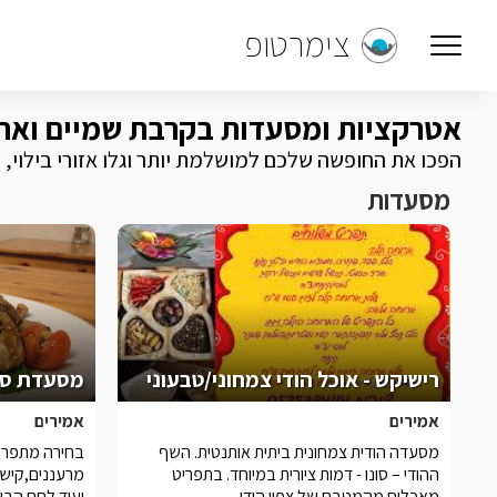
צימרטופ
אטרקציות ומסעדות בקרבת שמיים ואר
הפכו את החופשה שלכם למושלמת יותר וגלו אזורי בילוי,
מסעדות
רישיקש - אוכל הודי צמחוני/טבעוני
מסעדת סט
אמירים
אמירים
מסעדה הודית צמחונית ביתית אותנטית. השף
בחירה מתפריט
ההודי – סונו - דמות ציורית במיוחד. בתפריט
מרעננים,קישי
מאכלים מהמטבח של צפון הודו
ועוד.לחם הבית