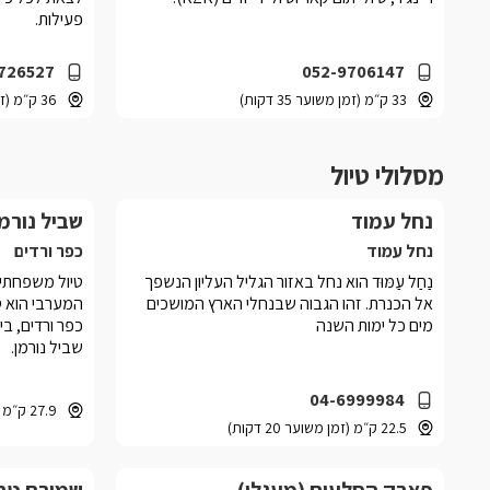
פעילות.
726527
052-9706147
33 ק״מ (זמן משוער 35 דקות)
36 ק״מ (זמן משוער 32 דקות)
מסלולי טיול
נחל עמוד
שביל נורמן
נחל עמוד
כפר ורדים
נַחַל עַמּוּד הוא נחל באזור הגליל העליון הנשפך
טיול משפחתי, 
אל הכנרת. זהו הגבוה שבנחלי הארץ המושכים
המערבי הוא ט
מים כל ימות השנה
כפר ורדים, בי
שביל נורמן.
04-6999984
27.9 ק״מ (זמן משוער 37 דקות)
22.5 ק״מ (זמן משוער 20 דקות)