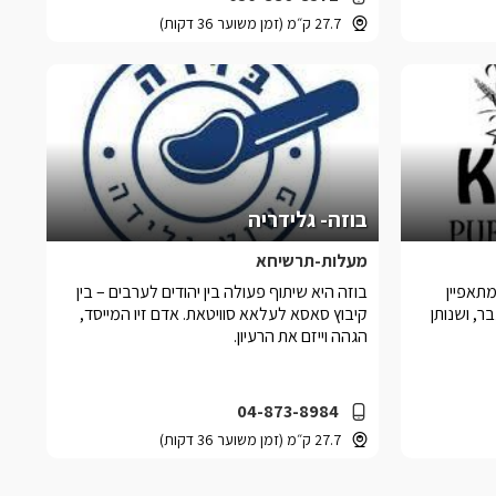
27.7 ק״מ (זמן משוער 36 דקות)
בוזה- גלידריה
מעלות-תרשיחא
תאפיין
בוזה היא שיתוף פעולה בין יהודים לערבים – בין
, ושנותן
קיבוץ סאסא לעלאא סוויטאת. אדם זיו המייסד,
הגהה וייזם את הרעיון.
04-873-8984
27.7 ק״מ (זמן משוער 36 דקות)