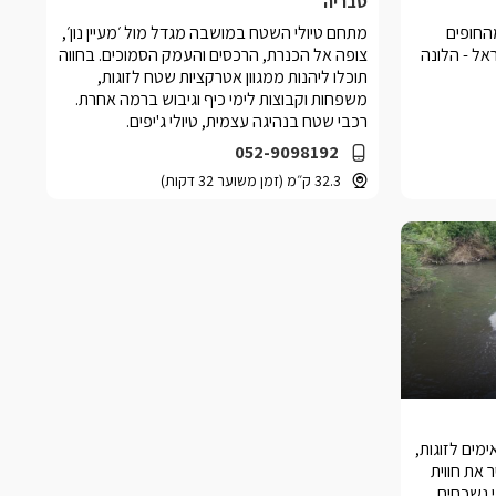
טבריה
החופים
מתחם טיולי השטח במושבה מגדל מול ׳מעיין נון׳,
ראל - הלונה
צופה אל הכנרת, הרכסים והעמק הסמוכים. בחווה
תוכלו ליהנות ממגוון אטרקציות שטח לזוגות,
משפחות וקבוצות לימי כיף וגיבוש ברמה אחרת.
רכבי שטח בנהיגה עצמית, טיולי ג'יפים.
052-9098192
32.3 ק״מ (זמן משוער 32 דקות)
ימים לזוגות,
 את חווית