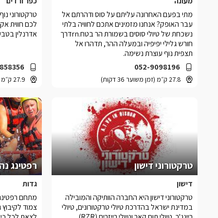
מעונה
כפר ורדים
מתי בפעם האחרונה עליתם על סוס ודהרתם אל
טרקטורוני נוף
עבר האופק? אנחנו מזמינים אתכם לחוויה בלתי
לכם חווית אק
נשכחת של טיולי סוסים בשמורת הר בטח.rnדרך
אדרנלין בטבע 
חורש גלילי יפיפיה ובמעלה ההר, תדהרו אל
תצפית נוף עוצרת נשימה.
858356
052-9098196
27.8 ק״מ (זמן משוער 36 דקות)
27.9 ק״מ (זמן משוער 37 דקות)
טרקטורוני דישון
רפטינג נהר
דישון
גדות
טרקטורוני דישון היא החברה הוותיקה והמובילה
מתחם רפטינג נ
במדינת ישראל בהדרכת טיולי טרקטורונים, טיולי
צמוד לקיבוץ 
ריינג'ר, טיולי תום קאר וטיולי רייזרים (RZR).
לצאת לכל כיו