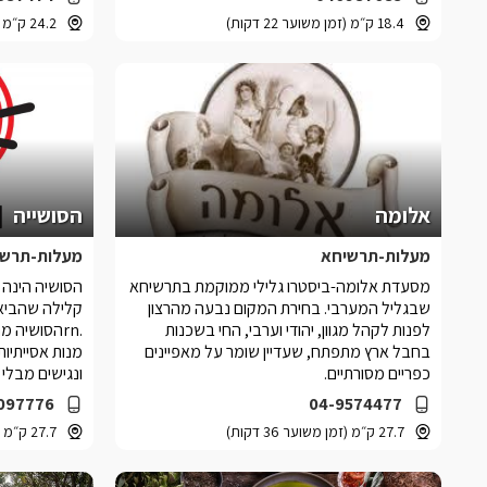
18.4 ק״מ (זמן משוער 22 דקות)
24.2 ק״מ (זמן משוער 23 דקות)
אלומה
הסושייה
מעלות-תרשיחא
מעלות-תרשי
מסעדת אלומה-ביסטרו גלילי ממוקמת בתרשיחא
הסושיה הינה 
שבגליל המערבי. בחירת המקום נבעה מהרצון
קלילה שהביאה
לפנות לקהל מגוון, יהודי וערבי, החי בשכנות
.rnהסושיה 
בחבל ארץ מתפתח, שעדיין שומר על מאפיינים
מנות אסייתיות
כפריים מסורתיים.
ונגישים מבלי 
097776
04-9574477
27.7 ק״מ (זמן משוער 36 דקות)
27.7 ק״מ (זמן משוער 36 דקות)