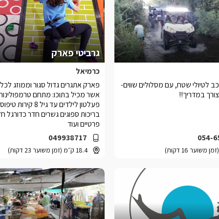
גרביטי פארק
כרמיאל
ב לטיולי שטח, עם מסלולים שווים-
פארק אתגרים גדול סגור וממוזג לכל 
צורך במדריך!!
אשר מכיל בתוכו: מתחם טרמפולינות
פעלטון לילדים עד גיל 8 
בריכות ספוגים גשרים חדר כדורגל חד
פרטיים ועוד
049938717
054-6
18.4 ק״מ (זמן משוער 23 דקות)