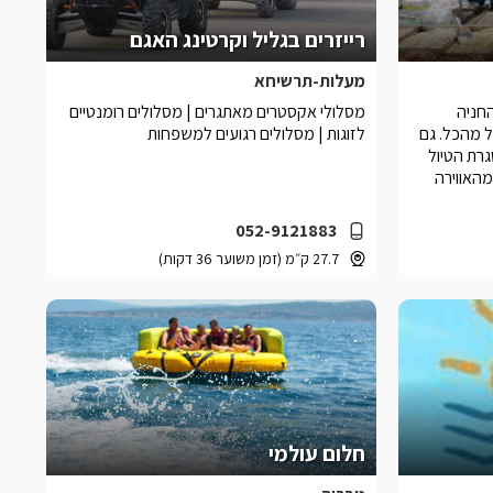
רייזרים בגליל וקרטינג האגם
מעלות-תרשיחא
החניה
מסלולי אקסטרים מאתגרים | מסלולים רומנטיים
ל מהכל. גם
לזוגות | מסלולים רגועים למשפחות
גרת הטיול
מהאווירה
052-9121883
27.7 ק״מ (זמן משוער 36 דקות)
חלום עולמי