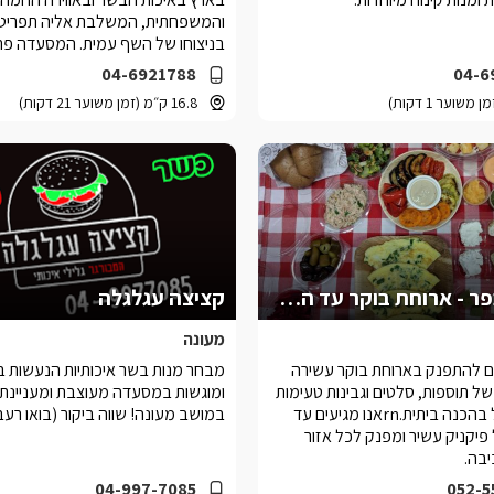
והמשפחתית, המשלבת אליה תפריט 
בניצוחו של השף עמית. המסעדה פת
ימות השבוע.
04-6921788
04-6
16.8 ק״מ (זמן משוער 21 דקות)
אצולת הכפר - ארוחת בוקר עד הצימר
קציצה עגלגלה
מעונה
ם להתפנק בארוחת בוקר עשירה
מבחר מנות בשר איכותיות הנעשות 
של תוספות, סלטים וגבינות טעימות
ומוגשות במסעדה מעוצבת ומעניינת 
ומיוחדות. הכל בהכנה ביתית.rnאנו מגיעים עד
במושב מעונה! שווה ביקור (בואו רעב
פיקניק עשיר ומפנק לכל אזור
בה.
04-997-7085
052-5