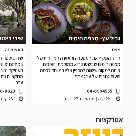
גריל עץ- מצפה הימים
שירי ביסטר
צפת
ראש פינה
הירק המקיף את המסעדה והאווירה המיוחדת של
שירי ביסטרו 
מצפה הימים שבשטחו היא ממוקמת, הופכים
במתחם 'פינה
אותה למקום ששווה להצפין אליו במיוחד לכמה
הע
שעות גנובות של עונג צרוף.
מרוקאיים ניתן
ערב.
0-0823
04-6994555
28.1 ק״מ (זמן משוער 27 דקות)
28.1 ק״מ (זמן משוער 27 דקות)
אטרקציות