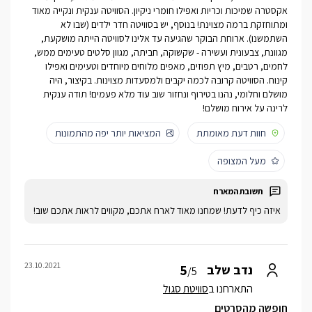
אקסטרה שמיכות וכריות ואפילו חומרי ניקיון. הסוויטה ענקית ונקייה מאוד
ומתוחזקת ברמה מצוינת! בנוסף, יש בסוויטה חדר ילדים (שבו לא
השתמשנו). ארוחת הבוקר שהגיעה עד אלינו לסוויטה הייתה מושקעת,
מגוונת, צבעונית ועשירה - שקשוקה, חביתה, מגוון סלטים טעימים ממש,
לחמים, רטבים, מיץ תפוזים, מאפים מלוחים מיוחדים וטעימים ואפילו
קינוח. הסוויטה קרובה לכמה יקבים ולמסעדות מצוינות. בקיצור, היה
מושלם וחלומי, נהנו בטירוף ונחזור שוב עוד מלא פעמים! תודה ענקית
לרינה על אירוח מושלם!
חוות דעת מאומתת
המציאות יותר יפה מהתמונות
מעל המצופה
איזה כיף לדעת! שמחנו מאוד לארח אתכם, מקווים לראות אתכם שוב!
23.10.2021
5
נדב שלב
/5
התארחנו ב
סוויטת סגול
חופשה מהסרטים