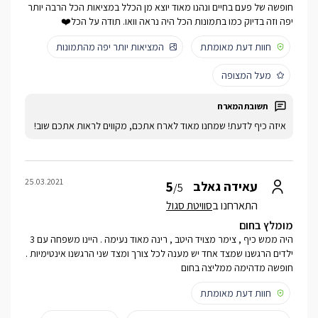
חופשה של פעם בחיים ונהנו מאוד יוצא מן הכלל במציאות הכל הרבה יותר
יפה וזה בדיוק כמו בתמונות הכל היה נראה וואו. תודה על הכל❤️
חוות דעת מאומתת
המציאות יותר יפה מהתמונות
מעל המצופה
איזה כיף לדעת! שמחנו מאוד לארח אתכם, מקווים לראות אתכם שוב!
25.03.2021
5
עאידה גאלב
/5
התארחנו ב
סוויטת סגול
מומלץ בחום
היה ממש כיף , צימר מצויד היטב , רינה מאוד נעימה . היינו משפחה עם 3
ילדים הרגשנו שמצד אחד יש מענה לכל צורך ומצד שני הרגשנו אינטימיות .
חופשה מדהימה ממליצה בחום
חוות דעת מאומתת