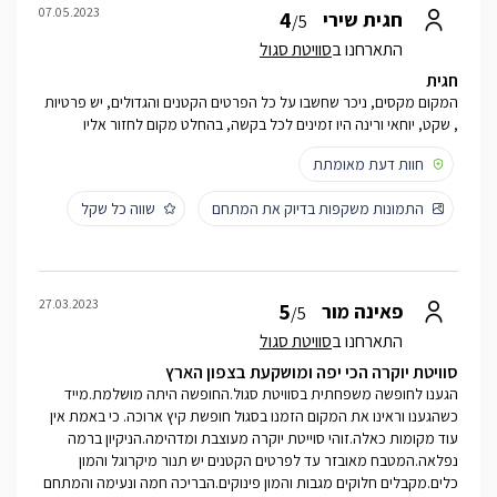
07.05.2023
4
חגית שירי
/5
התארחנו ב
סוויטת סגול
חגית
המקום מקסים, ניכר שחשבו על כל הפרטים הקטנים והגדולים, יש פרטיות
, שקט, יוחאי ורינה היו זמינים לכל בקשה, בהחלט מקום לחזור אליו
חוות דעת מאומתת
התמונות משקפות בדיוק את המתחם
שווה כל שקל
27.03.2023
5
פאינה מור
/5
התארחנו ב
סוויטת סגול
סוויטת יוקרה הכי יפה ומושקעת בצפון הארץ
הגענו לחופשה משפחתית בסוויטת סגול.החופשה היתה מושלמת.מייד
כשהגענו וראינו את המקום הזמנו בסגול חופשת קיץ ארוכה. כי באמת אין
עוד מקומות כאלה.זוהי סוייטת יוקרה מעוצבת ומדהימה.הניקיון ברמה
נפלאה.המטבח מאובזר עד לפרטים הקטנים יש תנור מיקרוגל והמון
כלים.מקבלים חלוקים מגבות והמון פינוקים.הבריכה חמה ונעימה והמתחם