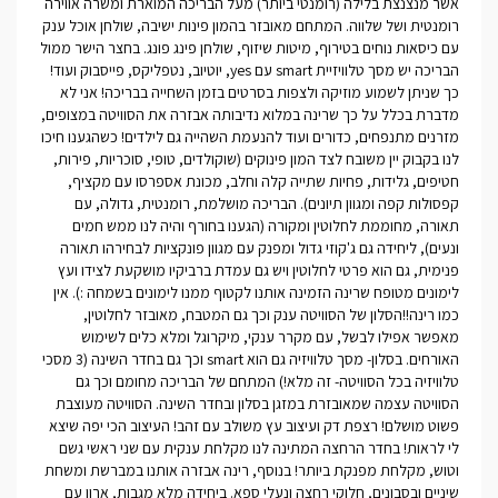
אשר מנצנצת בלילה (רומנטי ביותר) מעל הבריכה המוארת ומשרה אווירה
רומנטית ושל שלווה. המתחם מאובזר בהמון פינות ישיבה, שולחן אוכל ענק
עם כיסאות נוחים בטירוף, מיטות שיזוף, שולחן פינג פונג. בחצר הישר ממול
הבריכה יש מסך טלוויזיית smart עם yes, יוטיוב, נטפליקס, פייסבוק ועוד!
כך שניתן לשמוע מוזיקה ולצפות בסרטים בזמן השחייה בבריכה! אני לא
מדברת בכלל על כך שרינה במלוא נדיבותה אבזרה את הסוויטה במצופים,
מזרנים מתנפחים, כדורים ועוד להנעמת השהייה גם לילדים! כשהגענו חיכו
לנו בקבוק יין משובח לצד המון פינוקים (שוקולדים, טופי, סוכריות, פירות,
חטיפים, גלידות, פחיות שתייה קלה וחלב, מכונת אספרסו עם מקציף,
קפסולות קפה ומגוון תיונים). הבריכה מושלמת, רומנטית, גדולה, עם
תאורה, מחוממת לחלוטין ומקורה (הגענו בחורף והיה לנו ממש חמים
ונעים), ליחידה גם ג'קוזי גדול ומפנק עם מגוון פונקציות לבחירהו תאורה
פנימית, גם הוא פרטי לחלוטין ויש גם עמדת ברביקיו מושקעת לצידו ועץ
לימונים מטופח שרינה הזמינה אותנו לקטוף ממנו לימונים בשמחה :). אין
כמו רינה!!הסלון של הסוויטה ענק וכך גם המטבח, מאובזר לחלוטין,
מאפשר אפילו לבשל, עם מקרר ענקי, מיקרוגל ומלא כלים לשימוש
האורחים. בסלון- מסך טלוויזיה גם הוא smart וכך גם בחדר השינה (3 מסכי
טלוויזיה בכל הסוויטה- זה מלא!) המתחם של הבריכה מחומם וכך גם
הסוויטה עצמה שמאובזרת במזגן בסלון ובחדר השינה. הסוויטה מעוצבת
פשוט מושלם! רצפת דק ועיצוב עץ משולב עם זהב! העיצוב הכי יפה שיצא
לי לראות! בחדר הרחצה המתינה לנו מקלחת ענקית עם שני ראשי גשם
וטוש, מקלחת מפנקת ביותר! בנוסף, רינה אבזרה אותנו במברשת ומשחת
שיניים ובסבונים, חלוקי רחצה ונעלי ספא. ביחידה מלא מגבות, ארון עם