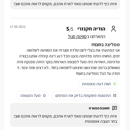
איזה כיף לדעת! שמחנו מאוד לארח אתכם, מקווים לראות אתכם שוב!
17.09.2022
5
הודיה חקנזרי
/5
התארחנו ב
סוויטת סגול
ממליצה בחום!!!
אני הפתעתי את בעלי ליום הולדת וסגרתי את הסוויטה לשלושה
ימים..החוויה היתה מדהימה נהננו מכל רגע רינה קיהלה אותנו בצורה
מדהימה..השירות היה מעל למצופה הארוחת בוקר היתה מפנקת והיה
מווושלם ברמה שהרגשנו שיצאנו לחופשה בחול...לא רצינו שזה יגמר..!!
תודה על הכל ממליצה בחום!!
חוות דעת מאומתת
התמונות משקפות בדיוק את המתחם
מעל המצופה
איזה כיף לדעת! שמחנו מאוד לארח אתכם, מקווים לראות אתכם שוב!
בחר תגובה אוטומטית