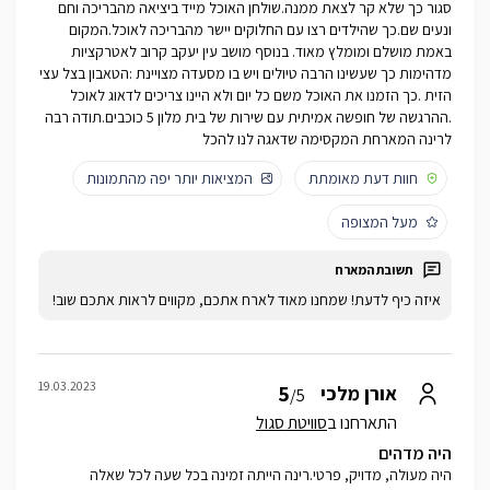
סגור כך שלא קר לצאת ממנה.שולחן האוכל מייד ביציאה מהבריכה וחם
ונעים שם.כך שהילדים רצו עם החלוקים יישר מהבריכה לאוכל.המקום
באמת מושלם ומומלץ מאוד. בנוסף מושב עין יעקב קרוב לאטרקציות
מדהימות כך שעשינו הרבה טיולים ויש בו מסעדה מצויינת :הטאבון בצל עצי
הזית .כך הזמנו את האוכל משם כל יום ולא היינו צריכים לדאוג לאוכל
.ההרגשה של חופשה אמיתית עם שירות של בית מלון 5 כוכבים.תודה רבה
לרינה המארחת המקסימה שדאגה לנו להכל
חוות דעת מאומתת
המציאות יותר יפה מהתמונות
מעל המצופה
איזה כיף לדעת! שמחנו מאוד לארח אתכם, מקווים לראות אתכם שוב!
19.03.2023
5
אורן מלכי
/5
התארחנו ב
סוויטת סגול
היה מדהים
היה מעולה, מדויק, פרטי.רינה הייתה זמינה בכל שעה לכל שאלה