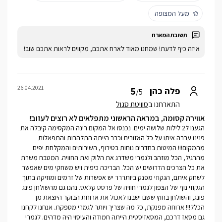
מעל המצופה
איזה כיף לדעת! שמחנו מאוד לארח אתכם, מקווים לראות אתכם שוב!
26.04.2021
5
פלה כהן
/5
התארחנו ב
סוויטת סגול
אווירה קסומה, במראה הראשוני מתפלאים לא רוצים לעזוב!
הגענו ל2 לילות שלושה ימים. נכנסו אל המקום רינה המקסימה קיבלה את
פנינו עברה איתו על כל האזורים וכבר הייתה התלהבות והתפאלות
מהמקום!!! המיטות בחדרים נוחות בטירוף, השירותים והמקלחת יפים
מהרגיל, הכל מוזהב ולגמרי משדרג את הלוק ואת החוויה. המטבח משרת
את כל הצרכים הדרושים יש הכל. הבריכה כיפית ויש משחקי מים שאפשר
לשחק איתם, הגקוזי מפנק ביותררר יש אפשרות של זרמים ומוזיקה בתוך
הגקוזי נוף של הצפון לגמרי חוויה של פרסט קלאס. נהנו גם מהשולחן פינג
פונג, והשולחן בחוץ ששם ישבנו לאכול את ארוחת הבוקר היוצאת מן
הכלל!!! ארוחה מפנקת, כל מה שצריך ויותר לגמרי מספקת. אנחנו לקחנו
גם מסאז דרכם, המסאזיסטית הייתה חמודה והעיסוי היה מדהים. לגמרי