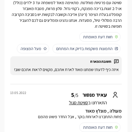
סוויטה עם פרטיות מוחלטת. מתאימה מאוד למשפחה עד 3 ילדים (כולל)
או ל-2 זוגות.בריכה מפנקת, ג'קוזי גדול. סלון מרווח, מטבח מאובזר
קומפלט.בעלת הצימר (רינה) אדיבה וקשובה לבקשות.יש בסביבה הקרובה
הרבה מסלולי טיול, מסעדות. אנחנו נהנינו וממליצים גם לכם להעביר
חופשה בסוויטה זו.
חוות דעת מאומתת
התמונות משקפות בדיוק את המתחם
מעל המצופה
איזה כיף לדעת! שמחנו מאוד לארח אתכם, מקווים לראות אתכם שוב!
13.05.2022
5
עאיד מנסור
/5
התארחנו ב
סוויטת סגול
מעולה , מונלץ מאוד
פחות התחברנו לארוחת בוקר , אבל החדר פשוט מהמם
חוות דעת מאומתת