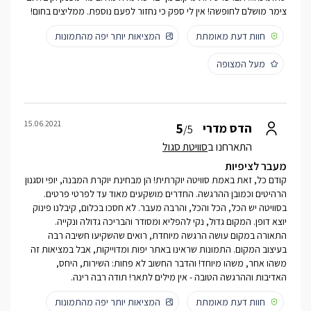
צימר מושלם לחופשה! אין לי ספק כי נחזור לפעם נוספת. ממליצים בחום!
חוות דעת מאומתת
המציאות יותר יפה מהתמונות
מעל המצופה
15.06.2021
5
הדס מדרי
/5
התארחנו ב
סוויטת סגול
מעבר לציפיות
קודם כל, זאת באמת סוויטה יוקרתית! הן מבחינת יוקרת המבנה, יופי וסגנון
הרהיטים וכמובן ההרגשה. החדרים מושקעים מאוד עד לפרטי פרטים.
בסוויטה יש הכל, הכל והכל, והרבה מעבר. לא חסכו בכלום, קיבלנו פינוק
יוצא דופן. המקום גדול, נקי להפליא ומסודר והבריכה גדולה ונקייה.
התאורה במקום עושה הרגשה מיוחדת, רואים שהשקיעו חשיבה רבה
בעיצוב המקום. התמונות שראינו באתר יפות ומדוייקות, אבל במציאות זה
משהו אחר, משהו מיוחד! והדבר החשוב לא פחות: השירות, היחס,
האדיבות וההרגשה הטובה - אין מילים לתאר! תודה רבה רינה.
חוות דעת מאומתת
המציאות יותר יפה מהתמונות