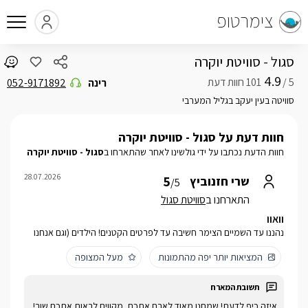
צימרטופ
סגול - סוויטת יוקרה
4.9
5 /
רינה
052-9171892
סוויטה בעין יעקב בגליל המערבי
חוות דעת על סגול - סוויטת יוקרה
חוות הדעת נכתבו על ידי גולשינו לאחר שהתארחו ב
סגול - סוויטת יוקרה
28.07.2026
5
שרי חזנוביץ
/5
התארחנו ב
סוויטת סגול
וואוו
נהננו עד השמיים הצימר חשיבה עד לפרטים הקטנים! הילדים (וגם אנחנו
המציאות יותר יפה מהתמונות
מעל המצופה
איזה כיף לדעת! שמחנו מאוד לארח אתכם, מקווים לראות אתכם שוב!