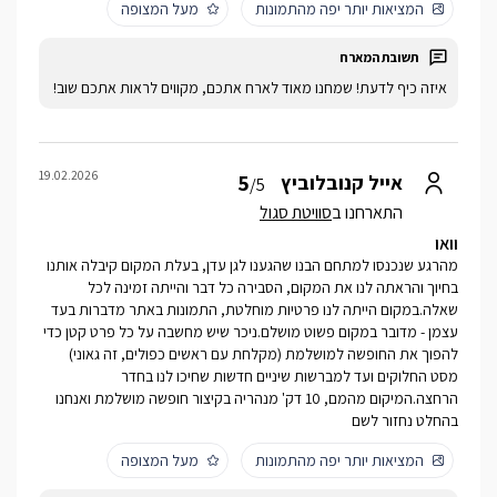
המציאות יותר יפה מהתמונות
מעל המצופה
איזה כיף לדעת! שמחנו מאוד לארח אתכם, מקווים לראות אתכם שוב!
19.02.2026
5
אייל קנובלוביץ
/5
התארחנו ב
סוויטת סגול
וואו
מהרגע שנכנסו למתחם הבנו שהגענו לגן עדן, בעלת המקום קיבלה אותנו
בחיוך והראתה לנו את המקום, הסבירה כל דבר והייתה זמינה לכל
שאלה.במקום הייתה לנו פרטיות מוחלטת, התמונות באתר מדברות בעד
עצמן - מדובר במקום פשוט מושלם.ניכר שיש מחשבה על כל פרט קטן כדי
להפוך את החופשה למושלמת (מקלחת עם ראשים כפולים, זה גאוני)
מסט החלוקים ועד למברשות שיניים חדשות שחיכו לנו בחדר
הרחצה.המיקום מהמם, 10 דק' מנהריה בקיצור חופשה מושלמת ואנחנו
בהחלט נחזור לשם
המציאות יותר יפה מהתמונות
מעל המצופה