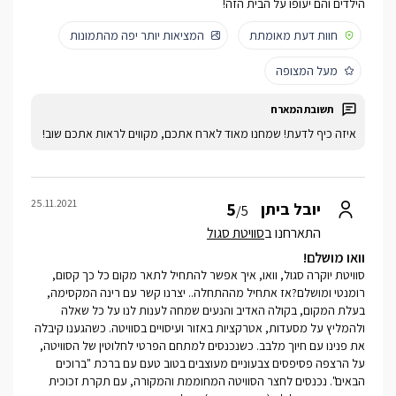
הילדים והם יעופו על הבית הזה!
חוות דעת מאומתת
המציאות יותר יפה מהתמונות
מעל המצופה
איזה כיף לדעת! שמחנו מאוד לארח אתכם, מקווים לראות אתכם שוב!
25.11.2021
5
יובל ביתן
/5
התארחנו ב
סוויטת סגול
וואו מושלם!
סוויטת יוקרה סגול, וואו, איך אפשר להתחיל לתאר מקום כל כך קסום,
רומנטי ומושלם?אז אתחיל מההתחלה.. יצרנו קשר עם רינה המקסימה,
בעלת המקום, בקולה האדיב והנעים שמחה לענות לנו על כל שאלה
ולהמליץ על מסעדות, אטרקציות באזור ועיסויים בסוויטה. כשהגענו קיבלה
את פנינו עם חיוך מלבב. כשנכנסים למתחם הפרטי לחלוטין של הסוויטה,
על הרצפה פסיפסים צבעוניים מעוצבים בטוב טעם עם ברכת "ברוכים
הבאים". נכנסים לחצר הסוויטה המחוממת והמקורה, עם תקרת זכוכית