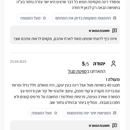
ומסודר רינה מקסימה ממש כל דבר שרצינו היא ישר עזרה נחזור בע"ה
בחופשה הבאה רק לכאן !!! תודה
התמונות משקפות בדיוק את המתחם
מעל המצופה
איזה כיף לדעת! שמחנו מאוד לארח אתכם, מקווים לראות אתכם שוב!
25.06.2025
5
יהודה
/5
התארחנו ב
סוויטת סגול
מעולה !
חגגנו 40 בסוויטה סגול אצל רינה בעין יעקב, היה מושלם. חלל גדול ומרווח
עם בריכה מקורה וג׳קוזי מפנק, עיצוב אלגנטי של קיר אבן ורהיטי עץ
המשרה אווירה נעימה, פרטיות מוחלטת ! מחשבה על פרטים קטנים ולא
חסכו במגבות.. ממליץ ביותר ובהחלט נחזור שוב.
המציאות יותר יפה מהתמונות
מעל המצופה