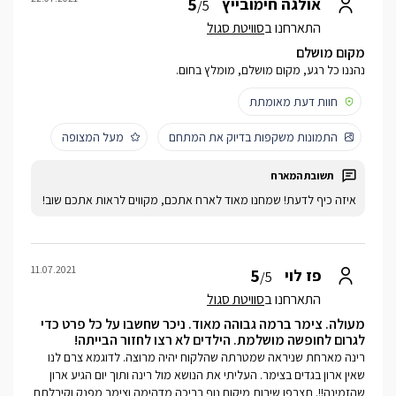
5
אולגה חימובייץ
/5
התארחנו ב
סוויטת סגול
מקום מושלם
נהננו כל רגע, מקום מושלם, מומלץ בחום.
חוות דעת מאומתת
התמונות משקפות בדיוק את המתחם
מעל המצופה
איזה כיף לדעת! שמחנו מאוד לארח אתכם, מקווים לראות אתכם שוב!
11.07.2021
5
פז לוי
/5
התארחנו ב
סוויטת סגול
מעולה. צימר ברמה גבוהה מאוד. ניכר שחשבו על כל פרט כדי
לגרום לחופשה מושלמת. הילדים לא רצו לחזור הבייתה!
רינה מארחת שניראה שמטרתה שהלקוח יהיה מרוצה. לדוגמא צרם לנו
שאין ארון בגדים בצימר. העליתי את הנושא מול רינה ותוך יום הגיע ארון
שהזמינה!!. תצרפו שירות מיקום נוף בריכה מדהימה וצימר מפנק וקיבלתם