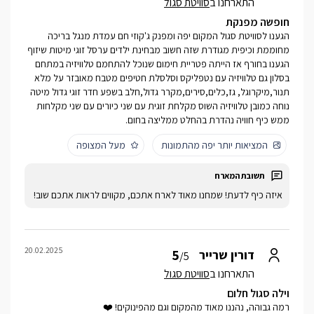
התארחנו ב
סוויטת סגול
חופשה מפנקת
הגענו לסוויטת סגול המקום יפה ומפנק ג'קוזי חם עמדת מנגל בריכה
מחוממת וכיפית מגודרת שזה חשוב מבחינת ילדים ערסל זוגי מיטות שיזוף
הגענו בחורף אז הייתה פטריית חימום שנוכל להתחמם טלוויזיה במתחם
בסלון גם טלוויזיה עם נטפליקס וסלסלת חטיפים מטבח מאובזר על מלא
תנור,מיקרוגל, גז,כלים,סירים,מקרר גדול,חלב בשפע חדר זוגי גדול מיטה
נוחה כמובן טלוויזיה השוס מקלחת זוגית עם שני כיורים עם שני מקלחות
ממש כיף חוויה נהדרת בהחלט ממליצה בחום.
המציאות יותר יפה מהתמונות
מעל המצופה
איזה כיף לדעת! שמחנו מאוד לארח אתכם, מקווים לראות אתכם שוב!
20.02.2025
5
דורין שרייר
/5
התארחנו ב
סוויטת סגול
וילה סגול חלום
רמה גבוהה, נהננו מאוד מהמקום וגם מהפינוקים! ❤️