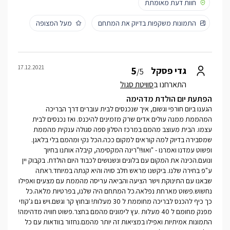
חוות דעת מאומתת
התמונות משקפות בדיוק את המתחם
מעל המצופה
17.12.2021
5
גדי פסקל
/5
התארחנו ב
סוויטת סגול
הפתעת יום הולדת מדהימה
הגענו ביום חורפי וגשום, איך שנכנסים לבית עוברים דרך הבריכה
המהממת ממנה עולים אדים שרק מזמינים להיכנס. ואז נכנסים לבית
עצמו. הבית מעוצב מהמם במרכז הסלון ספה סגולה ענקית מהממת
שמסבירה בדיוק למה קוראים למקום ככה.הכל נקי ומהמם בלי בלאגן.
ופשוט עמדנו ואמרנו - "ואוו!!"רינה המקסימה, קיבלה אותנו בחיוך
ונועם.הכינה את המקום עם בלונים ונשנושים לכבוד היום הולדת. בקבוק יין
ע"פ בחירה שלנו. ביקשנו מראש חלב סויה והיא קנתה במיוחד.ראתה
שבאנו עם התינוקת וישר הציעה והביאה עריסה מהממת עם מצעים ואפילו
נחשוש.פשוט מארחת נפלאה.כל המתחם היה שלנו, בפרטיות מלאה.כל
כך כיף להכנס לבריכה מחוממת ל 30 מעלות! ובחוץ קר וגשם.ויש גם ג'קוזי
מפנק מחומם ל 40 מעלות .עץ לימונים מהמם בחצר.פשוט חוויה מדהימה!
התמונות אמיתיות ואפילו במציאות זה יותר מהמם.נחזור בוודאות עם כל