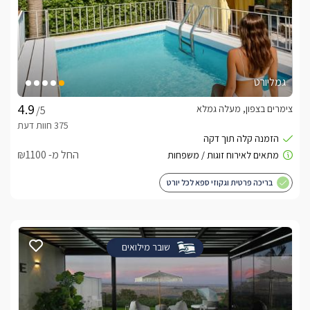
גמליורט
צימרים בצפון, מעלה גמלא
/5
החל מ- ₪1100
בריכה פרטית וגקוזי ספא לכל יורט
שובר מילואים