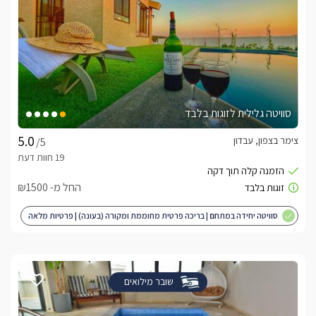
סוויטה גלילית לזוגות בלבד
צימר בצפון, עבדון
/5
החל מ- ₪1500
סוויטה יחידה במתחם | בריכה פרטית מחוממת ומקורה (בעונה) | פרטיות מלאה
| מותאם לציבור הדתי
שובר מילואים