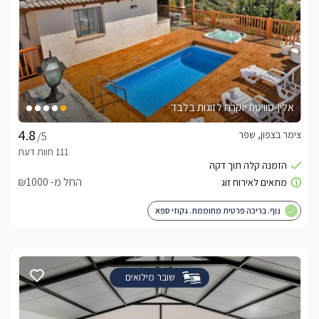
אלין-סוויטת יוקרה לזוגות בלבד
צימר בצפון, שפר
/5
החל מ- ₪1000
נוף. בריכה פרטית מחוממת. גקוזי ספא
שובר מילואים