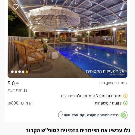
כל אחת משלושת הסוויטות מעוצבת בצבעי לבן עם נגיעות עדינות 
מיטה זוגית גדולה ומפנקת תמתין לכם בסוויטה ועליה מצעים רכים 
ולבנים, לצדה ניצב הג'קוזי הגדול בו תוכלו להתפנק ללא הרף, בכל 
סוויטה קיים חדר ילדים בעל 2 מיטות יחיד, חדר רחצה מהודר עם 
מקלחון ראש גשם, מערכת ישיבה פינתית ונוחה, מטבחון מאובזר 
הכולל מכונת אספרסו מקצועית, בר אכילה צמוד וחלון הזזה ענק 
המשקיף לעבר מתחם החוץ הפרטי והמושקע.
מתחמי חוץ פרטיים
אל המעיינות הקסומים
במתחם הפרטי של כל אחת מהסוויטות תיהנו ממדשאה ענקית, 
ירוקה ומטופחת, ריהוט גן עשיר ויוקרתי, פינת ברביקיו, תאורה לילית 
צימרים בצפון, גורן
/5
הדובדבן שבקצפת- בריכת שחייה פרטית ומושקעת לכל אחת, 
עטופה גדר לבנה למקסימום פרטיות, סביבה פזורות מיטות שיזוף 
החל מ- ₪800
ושמשיות.(הבריכות מחוממות בחודשי החורף)
בריכה מחוממת מקורה. גקוזי ספא. סאונה
כלול באירוח
גלו עכשיו את הצימרים הזמינים לסופ"ש הקרוב
יין משובח, פירות העונה, שוקולדים משובחים, תמרוקי רחצה 