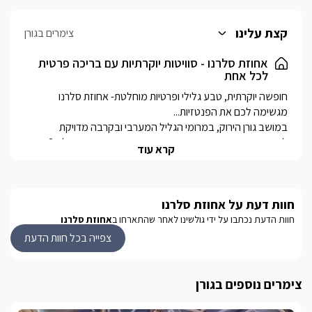
קצת עלינו
צימרים בגורן
אחוזת סלרנו - סוויטות יוקרתיות עם בריכה פרטית
לכל אחת
חופשה יוקרתית, טבע גלילי ופרטיות מוחלטת- אחוזת סלרנו 
במושב גורן הירוק, במרומי הגליל המערבי ובקרבה מדויקת 
לאטרקציות השונות, תמצאו אחוזה יפיפייה ומטופחת, בעלת 3 
קרא עוד
סוויטות יוקרתיות ופרטיות עם מתחם ובו בריכה אישית לכל סוויטה 
בריכה פרטית מחוממת מאפריל עד סוף אוקטובר {בכפוף לתנאי 
מזג האויר} 
חוות דעת על אחוזת סלרנו
חוות הדעת נכתבו על ידי גולשינו לאחר שהתארחו ב
אחוזת סלרנו
צפייה בכל חוות הדעת
הסוויטות
הסוויטות המפוארות של האחוזה מתפארות במתחם פרטי ורומנטי 
צימרים נוספים בגורן