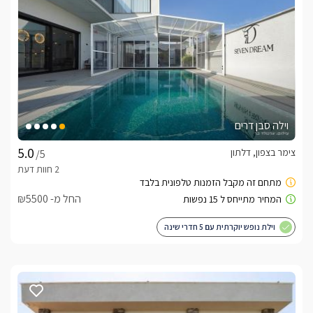
וילה סבן דרים
צימר בצפון, דלתון
/5
החל מ- ₪5500
וילת נופש יוקרתית עם 5 חדרי שינה