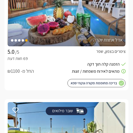
אדל אחוזת יוקרה
צימרים בצפון, שפר
/5
החל מ- ₪1100
בריכה מחוממת מקורה וגקוזי ספא
שובר מילואים