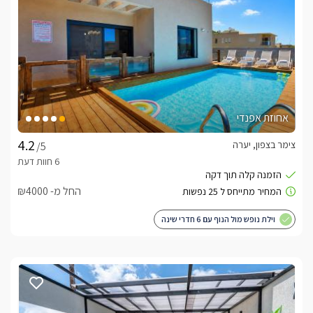
אחוזת אפנדי
צימר בצפון, יערה
/5
החל מ- ₪4000
וילת נופש מול הנוף עם 6 חדרי שינה