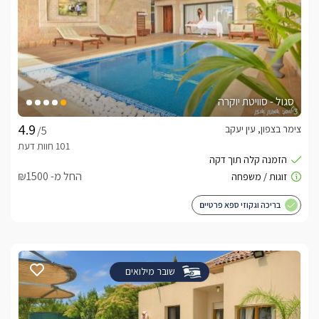
סגול - סוויטת יוקרה
צימר בצפון, עין יעקב
/5
החל מ- ₪1500
בריכה וגקוזי ספא פרטיים
שובר מילואים