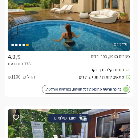
ולדמנס
צימרים בצפון, כפר ורדים
/5
החל מ- ₪1100
בריכה פרטית מחוממת לכל סוויטה, בפרטיות מוחלטת.
שובר מילואים