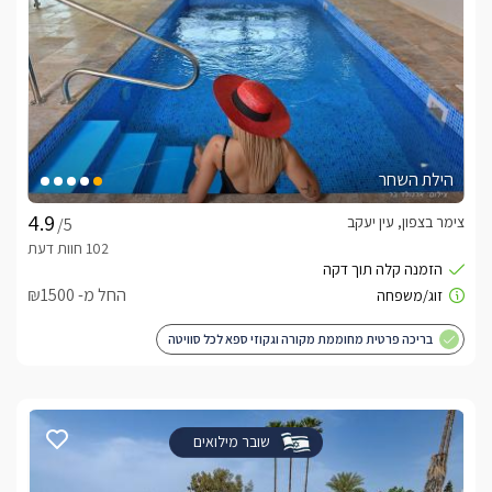
הילת השחר
צימר בצפון, עין יעקב
/5
החל מ- ₪1500
בריכה פרטית מחוממת מקורה וגקוזי ספא לכל סוויטה
שובר מילואים