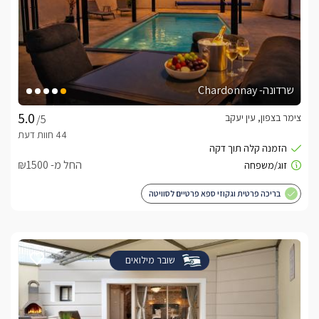
שרדונה- Chardonnay
צימר בצפון, עין יעקב
/5
החל מ- ₪1500
בריכה פרטית וגקוזי ספא פרטיים לסוויטה
שובר מילואים