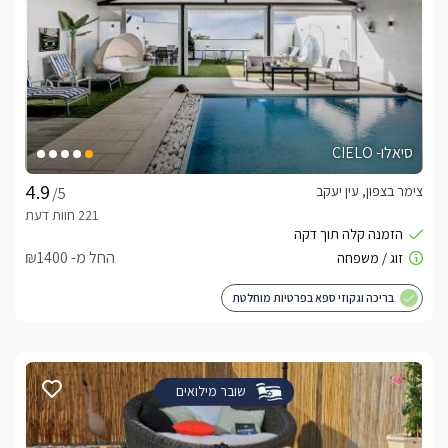
סיאלו- CIELO
צימר בצפון, עין יעקב
/5
החל מ- ₪1400
בריכה וגקוזי ספא בפרטיות מוחלטת
שובר מילואים