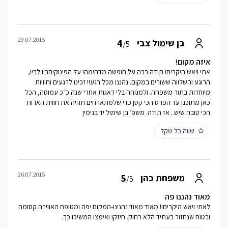
29.07.2015
4
בן שימול צבי
/5
איזה מקום!
אתי ויאש היקרים! תודה רבה על חופשה מדהימה! על הפינוקיםביו לביו,
הרוגע והשלווה ששורים במקום. נהננו מכל רגע!! זכינו לרגעים וחוויות
מיוחדות בתור משפחה. ולמנוחה בלי דאגות אחרי שנה כ״כ עמוסה, הכל
כאן מתוכנן עד הפרט הכי קטן כדי שלמתארחים תהיה את חווית הארוח
הכי טובה שיש.. אז תודה. משפ׳ בן שימול יד בנימין
שווה כל שקל
26.07.2015
5
משפחת כהן
/5
מאוד נהננו פה
לאתי ויאש היקרים!! מאוד מאוד נהנינו-המקום יפה ומטופח האווירה קסומה
ובטוח שנחזור בעתיד הלא רחוק. חיזקו ואימצו המשיכו כך.