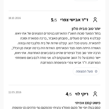
18.10.2016
5
ד"ר אבישי צפרי
/5
יותר טוב מבית מלון
בחול המועד סוכות תשע"ז התארחנו בצימרים המצוינים של אתי ויאש.
קיבלנו 4 צימרים מעולים , מטבחון מאובזר, ברכה מפוארת וסוכה
לתפארת. נהנינו מכל רגע. קיבלנו שירות של בית מלון ברמה גבוהה.
האווירה הייתה חמה מצד המארחים. האירוח היה ברמה יוצאת מן הכלל,
הרבה יותר טוב מכל הצימרים שהיינו בהם בשנים האחרונות. אתי ויאש,
יישר כוחכם על כל הטוב שהענקתם לנו. אני מודה לכם בשם משפחתי
המורחבת. ד"ר אבישי צפרי והמשפחה המורחבת
מעל המצופה
11.05.2016
4
ריקי לוי
/5
פשוט קסם אמיתי
קסם בגולן יופי של מקום מומלץ נהניתי מהמקום נוף מדהים נקי ומטופח.