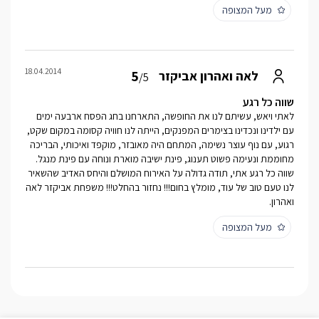
מעל המצופה
18.04.2014
5
לאה ואהרון אביקזר
/5
שווה כל רגע
לאתי ויאש, עשיתם לנו את החופשה, התארחנו בחג הפסח ארבעה ימים
עם ילדינו ונכדינו בצימרים המפנקים, הייתה לנו חוויה קסומה במקום שקט,
רגוע, עם נוף עוצר נשימה, המתחם היה מאובזר, מוקפד ואיכותי, הבריכה
מחוממת ונעימה פשוט תענוג, פינת ישיבה מוארת ונוחה עם פינת מנגל.
שווה כל רגע אתי, תודה גדולה על האירוח המושלם והיחס האדיב שהשאיר
לנו טעם טוב של עוד, מומלץ בחום!!! נחזור בהחלט!!! משפחת אביקזר לאה
ואהרון.
מעל המצופה