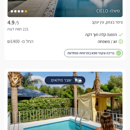
סיאלו- CIELO
צימר בצפון, עין יעקב
/5
החל מ- ₪1400
בריכה וגקוזי ספא בפרטיות מוחלטת
שובר מילואים