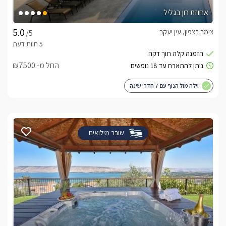
אחוזת רון בגליל
צימר בצפון, עין יעקב
/5
החל מ- ₪7500
וילה מול הנוף עם 7 חדרי שינה
שובר מילואים