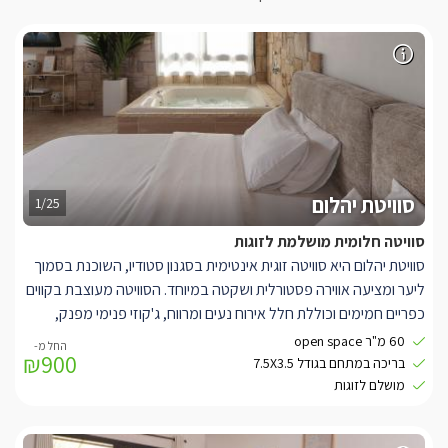
סוויטת יהלום
1/25
סוויטה חלומית מושלמת לזוגות
סוויטת יהלום היא סוויטה זוגית אינטימית בסגנון סטודיו, השוכנת בסמוך
ליער ומציעה אווירה פסטורלית ושקטה במיוחד. הסוויטה מעוצבת בקווים
כפריים חמימים וכוללת חלל אירוח נעים ומרווח, ג'קוזי פנימי מפנק,
מטבחון מאובזר ופינת ישיבה המשקיפה אל הנוף הירוק. זהו המקום
60 מ"ר open space
₪900
המושלם לזוגות המבקשים ליהנות מחופשה רומנטית, פרטית ורגועה
בריכה במתחם בגודל 7.5X3.5
בלב הטבע.
מושלם לזוגות
הסוויטה בנויה כחלל פתוח ומרווח, מתאימה לעד 6 אנשים, במרכז
הסוויטה מחכה לכם סלון ישיבה נוח ומזמין הכולל ספה גדולה בגווני