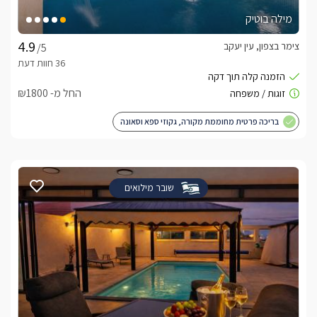
מילה בוטיק
צימר בצפון, עין יעקב
/5
החל מ- ₪1800
בריכה פרטית מחוממת מקורה, גקוזי ספא וסאונה
שובר מילואים