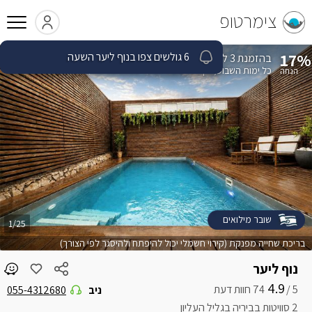
צימרטופ
17%
בהזמנת 3 לילות
כל ימות השבוע
בין 27.08.2026 עד 30.08.2026
שובר מילואים
1/25
בריכת שחייה מפנקת (קירוי חשמלי יכול להיפתח ולהיסגר לפי הצורך)
נוף ליער
4.9
5 /
ניב
055-4312680
2 סוויטות בביריה בגליל העליון