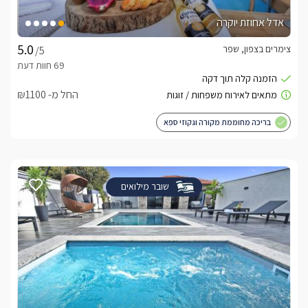
אדל אחוזת יוקרה
צימרים בצפון, שפר
/5
החל מ- ₪1100
בריכה מחוממת מקורה וגקוזי ספא
שובר מילואים