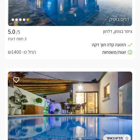
דרים בוטיק
צימר בצפון, דלתון
/5
החל מ- ₪1400