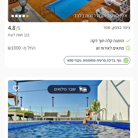
אלין-סוויטת יוקרה לזוגות בלבד
צימר בצפון, שפר
/5
החל מ- ₪1000
נוף. בריכה פרטית מחוממת. גקוזי ספא
שובר מילואים