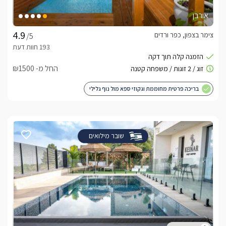
אורבן
צימר בצפון, כפר ורדים
/5
החל מ- ₪1500
בריכה פרטית מחוממת וגקוזי ספא מול נוף גלילי
שובר מילואים