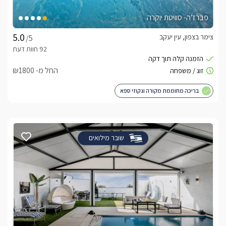
פברז’ה- סוויטת יוקרה
צימר בצפון, עין יעקב
/5
החל מ- ₪1800
בריכה מחוממת מקורה וגקוזי ספא
שובר מילואים