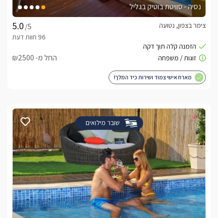
בתיאום מראש ובתוספת תשלום תוכלו ליהנות ממגוון פינוקים 
נסיה - סוויטת בוטיק בגליל
נוספים, בהם ארוחת בוקר עשירה ומגוונת וטיפולים ועיסויים 
מקצועיים שירימו את החופשה לרמה אחרת.
צימר בצפון, נטועה
/5
מיקום
החל מ- ₪2500
הישוב הקהילתי ביריה מוקף ערים (צפת, ראש פינה, עמוקה וכו...) , 
מארח אישי צמוד ושירות כיד המלך!
אטרקציות ומסלולי טיולים רבים. תוכלו לצאת לטייל ביער ביריה 
המפורסם, לבקר בסמטאות צפת העתיקה או המושבה ראש פינה, 
לרכב על סוסים בחווה סמוכה, לצאת למסלולי טיולי טרקטורונים, 
ג'יפים, לטייל במסלולי הליכה ועוד אטרקציות רבות. כ12 דקות 
נסיעה ממירון
שובר מילואים
מה חשוב לדעת?
* ניתן להזמין סוויטה אחת עם בריכה פרטית בתיאום מול המארח 
ובמחיר שונה.* הבריכה ניתנת לשימוש בפרטיות בתיאום 
מראש.*בתאום מול המארח ניתן להזמין את המתחם לעד 12 
*קיימת אפשרות לקבל מיטות ולולים להלנת ילדים בתיאום 