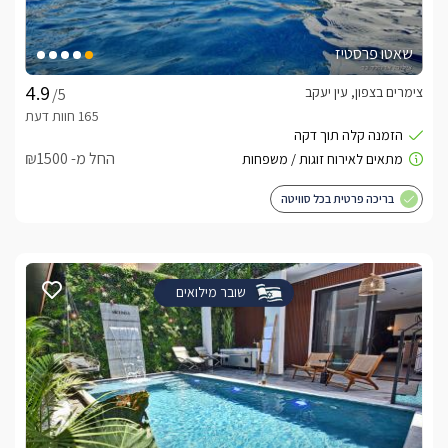
שאטו פרסטיז
צימרים בצפון, עין יעקב
/5
החל מ- ₪1500
בריכה פרטית בכל סוויטה
שובר מילואים