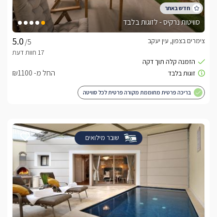
סוויטות נרקיס - לזוגות בלבד
צימרים בצפון, עין יעקב
/5
החל מ- ₪1100
בריכה פרטית מחוממת מקורה פרטית לכל סוויטה
שובר מילואים