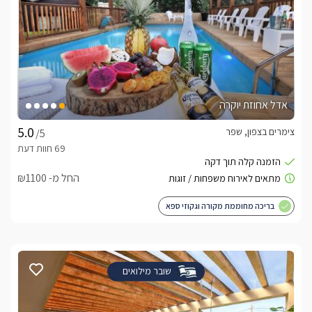
אדל אחוזת יוקרה
צימרים בצפון, שפר
/5
החל מ- ₪1100
בריכה מחוממת מקורה וגקוזי ספא
שובר מילואים