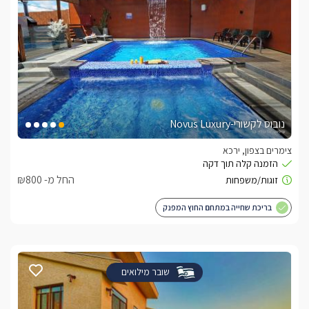
נובוס לקשורי-Novus Luxury
צימרים בצפון, ירכא
החל מ- ₪800
בריכת שחייה במתחם החוץ המפנק
שובר מילואים