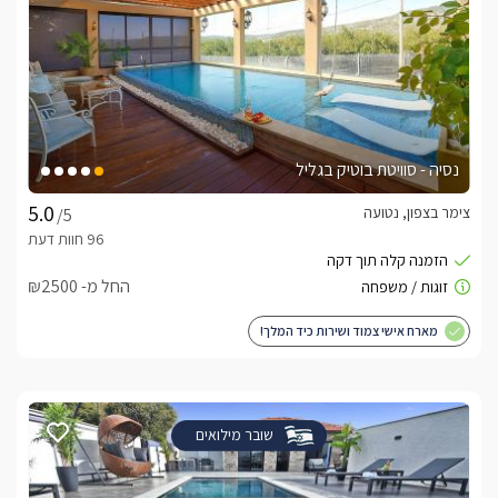
נסיה - סוויטת בוטיק בגליל
צימר בצפון, נטועה
/5
החל מ- ₪2500
מארח אישי צמוד ושירות כיד המלך!
שובר מילואים