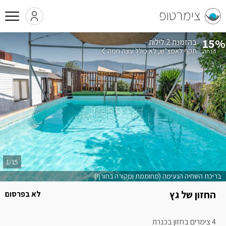
צימרטופ
15%
בהזמנת 2 לילות
תקף לאמצ"ש
לא כולל עונה חמה
1/15
בריכת השחיה הנעימה (מחוממת ומקורה בחורף)
החזון של גץ
לא בפרסום
4 צימרים בחזון בכנרת