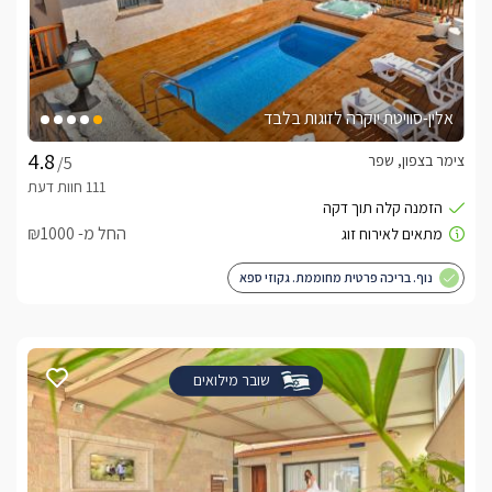
אלין-סוויטת יוקרה לזוגות בלבד
צימר בצפון, שפר
/5
החל מ- ₪1000
נוף. בריכה פרטית מחוממת. גקוזי ספא
שובר מילואים