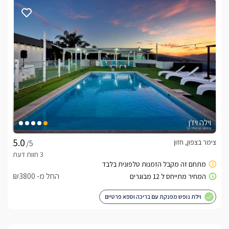
כלול באירוח, תוספות ופינוקים
בהגעתכם למתחם יחכו לכם כיבודים ופינוקים, יין משובח, שתיה 
קלה, שוקולדים ועוד. כמובן שמגבות רחצה איכותיות, שמפו, מרכך, 
להזמין מגוון טיפולים לגוף ולנפש בתיאום מראש ועלות נפרדת.
אטרקציות
וילה ויז'ן
היישוב תוכלו להנות ממסלולי טיול רבים, רכיבה על סוסים, יקבים 
צימר בצפון, חזון
/5
ועוד... 
החל מ- ₪3800
חשוב לדעת
וילת נופש מפנקת עם בריכה וספא פרטיים
הבריכה מחוממת ומקורה בחודשי החורף