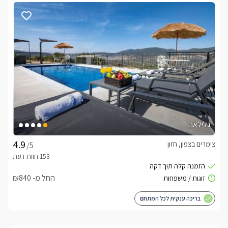
גלילאה
צימרים בצפון, חזון
/5
החל מ- ₪840
בריכה ענקית לכל המתחם