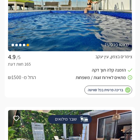
שאטו פרסטיז
צימרים בצפון, עין יעקב
/5
החל מ- ₪1500
בריכה פרטית בכל סוויטה
שובר מילואים