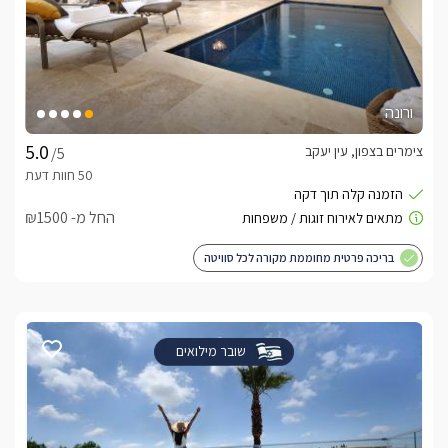
ורונה
צימרים בצפון, עין יעקב
/5
החל מ- ₪1500
בריכה פרטית מחוממת מקורה לכל סוויטה
שובר מילואים