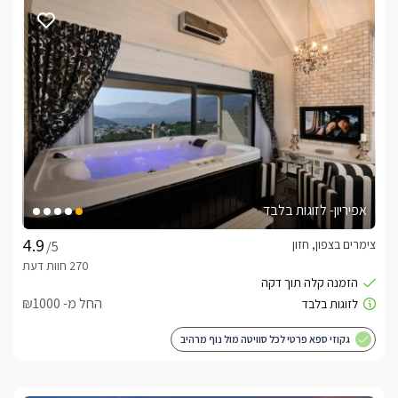
בקתות העץ
בכל אחת מארבעת בקתות העץ הכפריות תמצאו ג'קוזי זוגי מרווח, 
מיטה זוגית מפנקת וממולה טלוויזיית LCD המחוברת ללוויין, מטבחון 
חשמלי, מיקרוגל וכלי מטבח כירה חשמלית. פינת ישיבה רומנטית 
וספה שנפתחת למיטה.כל הבקתות ממוזגות עם מזגנים חדישים, 
ולמתחם אינטרנט אלחוטי לשימושכם.
איזור החוץ
אפיריון- לזוגות בלבד
איזור החוץ של המתחם מוקף בהרי הגליל המרהיבים, בו תוכלו 
צימרים בצפון, חזון
/5
ליהנות מבריכת שחייה מפנקת (מחוממת ומקורה בחודשי החורף), 
פינות ישיבה מוצלות במדשאה ירוקה, מיטות שיזוף ופינת ברביקיו. 
למשפחות ישנם משחקי ילדים באיזור החוץ, ובמושב גני 
החל מ- ₪1000
שעשועים.במתחם ישנו ממטבחון חיצוני עם ארונות לאחסון, תנור, 
מקררים חדישים, וחדר אוכל ממוזג המתאים לעד 10 אנשים. 
גקוזי ספא פרטי לכל סוויטה מול נוף מרהיב
המקום מתאים גם למגזר הדתי ולא ניתן להדליק מנגל בשבת.