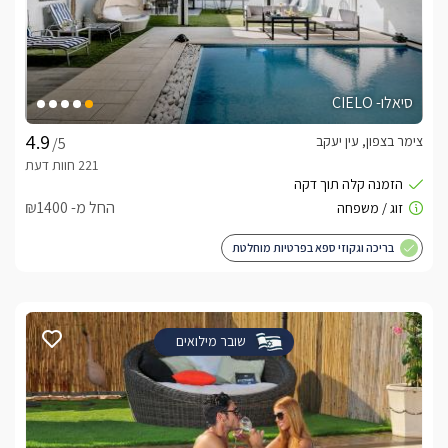
סיאלו- CIELO
צימר בצפון, עין יעקב
/5
החל מ- ₪1400
בריכה וגקוזי ספא בפרטיות מוחלטת
שובר מילואים