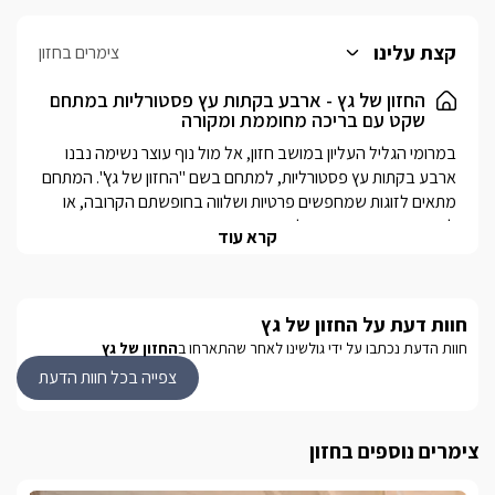
קצת עלינו
צימרים בחזון
החזון של גץ - ארבע בקתות עץ פסטורליות במתחם
שקט עם בריכה מחוממת ומקורה
במרומי הגליל העליון במושב חזון, אל מול נוף עוצר נשימה נבנו 
ארבע בקתות עץ פסטורליות, למתחם בשם "החזון של גץ". המתחם 
מתאים לזוגות שמחפשים פרטיות ושלווה בחופשתם הקרובה, או 
למשפחות המחפשות בילוי משותף מהנה.. במתחם בריכה 
קרא עוד
מחוממת ומקורה בחודשי החורף, מתקני משחק לילדים, פינות 
ישיבה פזורות, מיטות שיזוף ועוד שלל פינוקים שיחכו לנופשים 
שיגיעו ל"חזון של גץ". לכל אחת מהבקתות אבזור זהה, עם מיטות 
חוות דעת על החזון של גץ
זוגיות ומטבחון מאובזר, וכמובן גקוזי פנימי פרטי-בצימר 4- הג'קוזי 
גדול יותר וצופה אל נוף הבריכהעם נוף הרים, שלווה והנאה צרופה 
חוות הדעת נכתבו על ידי גולשינו לאחר שהתארחו ב
החזון של גץ
צפייה בכל חוות הדעת
צימרים נוספים בחזון
* לא ניתן להשמיע מוזיקה בשבת.