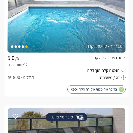
פברז’ה- סוויטת יוקרה
צימר בצפון, עין יעקב
/5
החל מ- ₪1800
בריכה מחוממת מקורה וגקוזי ספא
שובר מילואים