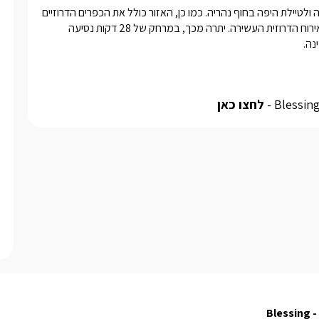
מושב שזור ממוקם בסמוך לכרמיאל, ומציע גישה נוחה לעכו העתיקה ולטיילת היפה בחוף נהריה. כמו כן, האזור כולל את הכפרים הדרוזיים 
הסמוכים, המפורסמים במטעמיהם המקומיים, בשווקים ובמסורת האירוח הדרוזית העשירה. יתרה מכך, במרחק של 28 דקות נסיעה 
לחצו כאן
Bl