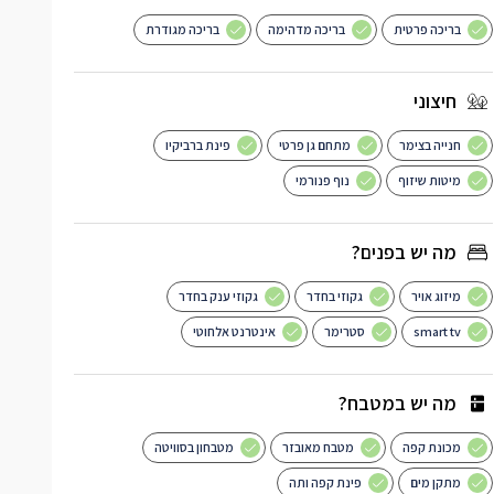
בריכה פרטית
בריכה מדהימה
בריכה מגודרת
חיצוני
חנייה בצימר
מתחם גן פרטי
פינת ברביקיו
מיטות שיזוף
נוף פנורמי
מה יש בפנים?
מיזוג אויר
גקוזי בחדר
גקוזי ענק בחדר
smart tv
סטרימר
אינטרנט אלחוטי
מה יש במטבח?
מכונת קפה
מטבח מאובזר
מטבחון בסוויטה
מתקן מים
פינת קפה ותה