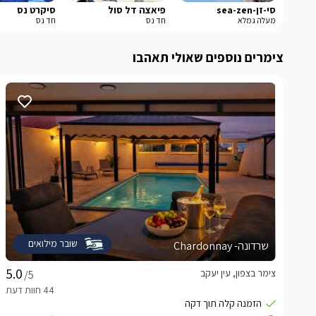
סי-זן-sea-zen
פיאצה דל סול
סיקרט נס
מעלה גמלא
חד נס
חד נס
צימרים נוספים שאולי תאהבו
שובר מילואים
שרדונה- Chardonnay
צימר בצפון, עין יעקב
/5