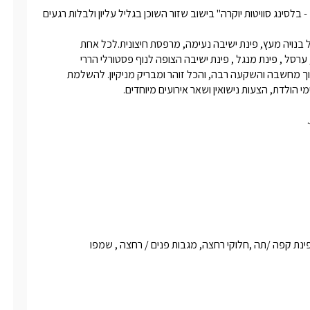
אנו מזמינים אתכם להנות מנופש חלומי במתחם האירוח "Blessing - בלסינג סוויטות יוקרה" בישוב שזור השוכן בגליל עליון ולבלות רגעים 
בסוויטות תהנו מג'קוזי ,מיטה עם מזרון אורטופדי זוגי מרווח, פינת אוכל בנויה מעץ, פינת ישיבה נעימה, מרפסת חיצונית.לכל אחת 
מהסוויטות מתחם גן פרטי ובו בריכת שחייה מפנקת עם מיטות שיזוף , ערסל , פינת מנגל , פינת ישיבה הצופה לנוף פסטורלי הררי 
משגע.הנראות של המקום מתחרה בניקיונו - כל פרט כאן מעוצב מתוך מחשבה והשקעה רבה, והכל זוהר ומבריק מניקיון. להשלמת 
לינה + בקבוק יין משובח, עוגיות , חלב,  קפסולות למכונת אספרסו , פינת קפה /תה ,חלוקי רחצה, מגבות פנים / רחצה , שמפו 