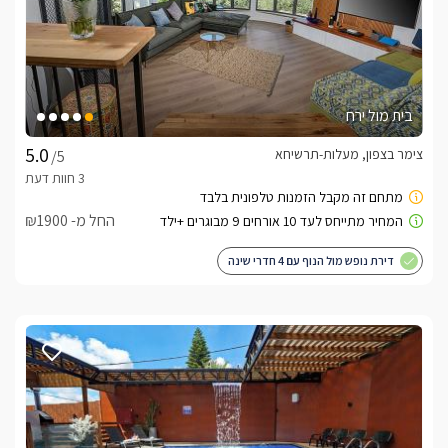
בית מול ירח
צימר בצפון, מעלות-תרשיחא
/5
החל מ- ₪1900
דירת נופש מול הנוף עם 4 חדרי שינה