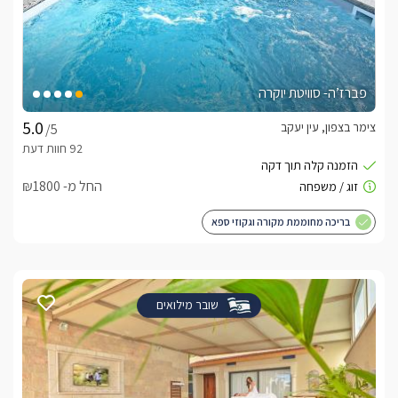
פברז’ה- סוויטת יוקרה
צימר בצפון, עין יעקב
/5
החל מ- ₪1800
בריכה מחוממת מקורה וגקוזי ספא
שובר מילואים