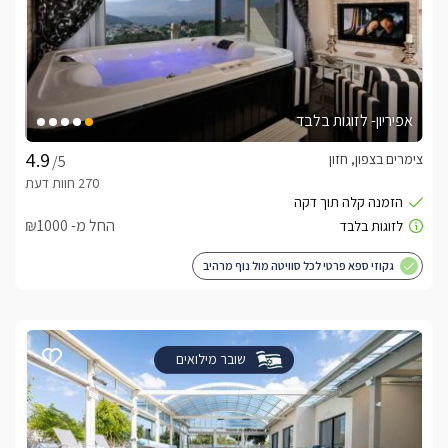
אפיריון- לזוגות בלבד
צימרים בצפון, חזון
/5
החל מ- ₪1000
גקוזי ספא פרטי לכל סוויטה מול נוף מרהיב
שובר מילואים