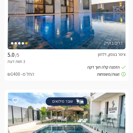
דרים בוטיק
צימר בצפון, דלתון
/5
החל מ- ₪1400
שובר מילואים