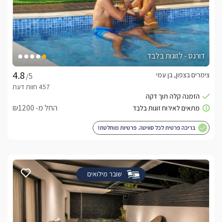
דורנס - לזוגות בלבד
צימרים בצפון, בן עמי
/5
החל מ- ₪1200
בריכה פרטית לכל סוויטה. פרטיות מוחלטת!
שובר מילואים