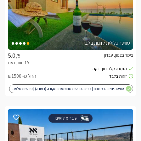
סוויטה גלילית לזוגות בלבד
צימר בצפון, עבדון
/5
החל מ- ₪1500
סוויטה יחידה במתחם | בריכה פרטית מחוממת ומקורה (בעונה) | פרטיות מלאה
| מותאם לציבור הדתי
שובר מילואים