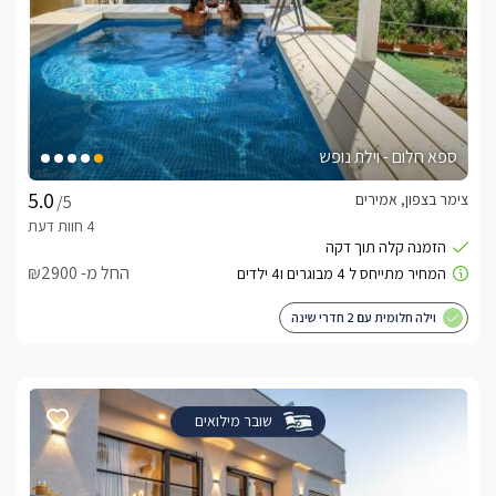
ספא חלום - וילת נופש
צימר בצפון, אמירים
/5
החל מ- ₪2900
וילה חלומית עם 2 חדרי שינה
שובר מילואים