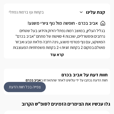
קצת עלינו
בקתות עץ ברמות נפתלי
אביב בכרם - חופשה מול נוף ציורי משגע!
בגליל העליון, במושב רמות נפתלי הירוק והידוע בעל שטחים 
נרחבים ופסטורליים, שוכנות 4 סוויטות של מתחם "אביב בכרם" 
המושקע, עם נוף פנורמי משגע, גינה רחבה מלאת טבע ואבזור 
מושלם.במקום 2 בקתות זוגיות ו-2 בקתות משפחתיות המעוצבות 
בעיצוב דומה וחמים, בנויות מבנה עץ ובעלות מרפסת לנוף 
קרא עוד
המרהיב.
מבט פנים
חוות דעת על אביב בכרם
חוות הדעת נכתבו על ידי גולשינו לאחר שהתארחו ב
אביב בכרם
בבקתות הזוגיות- מרלו, תיהנו ממיטה זוגית עטופה עץ ושידות 
צפייה בכל חוות הדעת
תואמות משני צידיה, טלוויזיה עם חיבור לערוצי yes, ארון אחסון, 
פינת ישיבה ומטבחון מאובזר הכולל קומקום חשמלי, מיקרוגל, 
מקרר וכירה חשמלית.בנוסף, תיהנו מחדר רחצה, קמין חשמלי 
גלו עכשיו את הצימרים הזמינים לסופ"ש הקרוב
וג'קוזי זוגי מרווח צמוד לחלונות ענק המשקיפים אל הנוף.בבקתות 
המשפחתיות- שרדונה, המתאימות למשפחות עד 3 ילדים תוכלו 