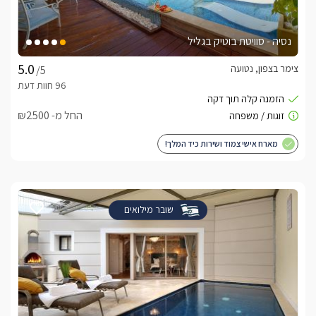
טיול רחבים בכל איזור רמות, טיולי טרקטורנים, ג'יפים, מסלולי 
הליכה, תצפיות ומגוון מסעדות.
נסיה - סוויטת בוטיק בגליל
חשוב לדעת
צימר בצפון, נטועה
/5
הצימר מתאים למסיבות רווקים/ רווקות, ימי הולדת, אירועים, 
קבוצות, זוגות ומשפחות וילדים.אורחי המקום נהנים מכניסה חופשת 
לבריכת היישוב בימי הקיץ.
החל מ- ₪2500
מארח אישי צמוד ושירות כיד המלך!
לצפייה באטרקציות ומסעדות בקרבת אביב בכרם -
לחצו כאן
שובר מילואים