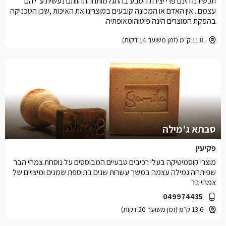
תכשירנו הינם פרי יצירת הטבע בהתגלמותו והתהוותם נעשית ע''י הם
עצמם . אין האדם או המכונה קובעים במוצרינו את האיכות ,שכן הטכניקה
בהפקת המוצרים הינה פיטוהומאופתיה.
11.8 ק״מ (זמן משוער 14 דקות)
סבתא ג'מילה
פקיעין
מוצרי קוסמיטיקה בעלי רכיבים טבעיים המבוססים על נוסחת צמחי הבר
שפיתחה גמילה עצמה במשך עשרות שנים בתוספת שמנים ומיצויים של
צמחי בר
049974435
13.6 ק״מ (זמן משוער 20 דקות)