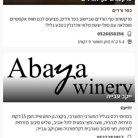
כפר ורדים
טרקטורוני נוף הורדים שביישוב כפר ורדים, מציעים לכם חווית אקסטרים
מופלאה עם טיולי שטח מלאי אדרנלין בטבע גלילי.
0526858356
5.4 ק״מ (זמן משוער 9 דקות)
ייקב עבייה
יחיעם
במרומי רכס בגליל המערבי המערבי, בקצה גן התעשייה תפן 15 דקות
מזרחית לנהריה, שעה וחצי צפונית לתל-אביב, שליש סיבוב מזרחית
לצרפת, חצי סיבוב מערבית לקליפורניה שוכן יקב עבייה.
0527282917