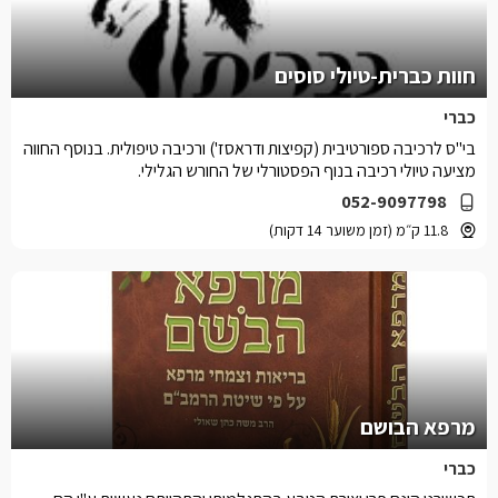
חוות כברית-טיולי סוסים
כברי
בי"ס לרכיבה ספורטיבית (קפיצות ודראסז') ורכיבה טיפולית. בנוסף החווה
מציעה טיולי רכיבה בנוף הפסטורלי של החורש הגלילי.
052-9097798
11.8 ק״מ (זמן משוער 14 דקות)
מרפא הבושם
כברי