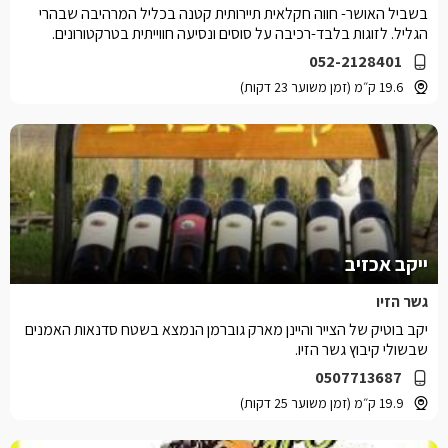
בשביל האושר- חווה חקלאית תיירותית קטנה בכליל המרהיבה שבהרי
הגליל. לזוגות בלבד-רכיבה על סוסים ונסיעה חווייתית בטרקטורונים.
052-2128401
19.6 ק״מ (זמן משוער 23 דקות)
ייקב אכזיב
גשר הזיו
יקב בוטיק של הצייר והיינן מארק גוברמן הנמצא בשטח סדנאות האמנים
שבשולי קיבוץ גשר הזיו.
0507713687
19.9 ק״מ (זמן משוער 25 דקות)