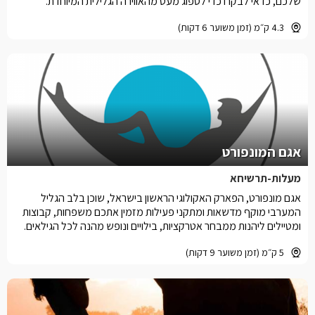
שלכם, כדאי לבקרו כדי לספוג מעט מהאווירה הגלילית המיוחדת.
4.3 ק״מ (זמן משוער 6 דקות)
אגם המונפורט
מעלות-תרשיחא
אגם מונפורט, הפארק האקולוגי הראשון בישראל, שוכן בלב הגליל
המערבי מוקף מדשאות ומתקני פעילות מזמין אתכם משפחות, קבוצות
ומטיילים ליהנות ממבחר אטרקציות, בילויים ונופש מהנה לכל הגילאים.
5 ק״מ (זמן משוער 9 דקות)