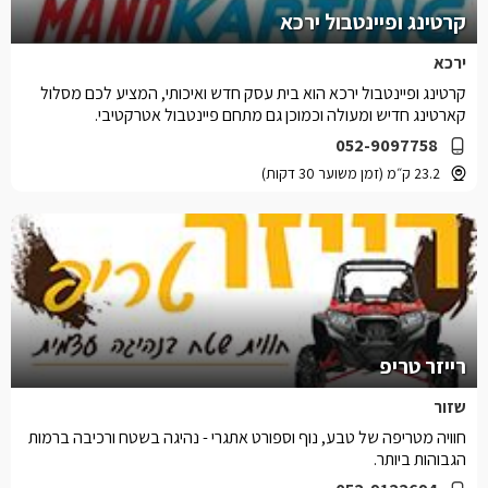
קרטינג ופיינטבול ירכא
ירכא
קרטינג ופיינטבול ירכא הוא בית עסק חדש ואיכותי, המציע לכם מסלול
קארטינג חדיש ומעולה וכמוכן גם מתחם פיינטבול אטרקטיבי.
052-9097758
23.2 ק״מ (זמן משוער 30 דקות)
רייזר טריפ
שזור
חוויה מטריפה של טבע, נוף וספורט אתגרי - נהיגה בשטח ורכיבה ברמות
הגבוהות ביותר.