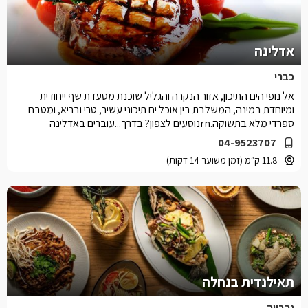
אדלינה
כברי
אל נופי הים התיכון, אזור הנקרה והגליל שוכנת מסעדת שף ייחודית
ומיוחדת במינה, המשלבת בין אוכל ים תיכוני עשיר, טרי ובריא, ומטבח
ספרדי מלא בתשוקה.rnנוסעים לצפון? בדרך...עוברים באדלינה
04-9523707
11.8 ק״מ (זמן משוער 14 דקות)
תאילנדית בנחלה
נהרייה