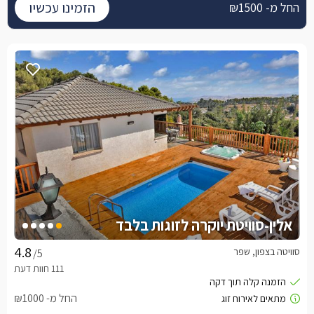
הזמינו עכשיו
החל מ- ₪1500
אלין-סוויטת יוקרה לזוגות בלבד
סוויטה בצפון, שפר
/5
החל מ- ₪1000