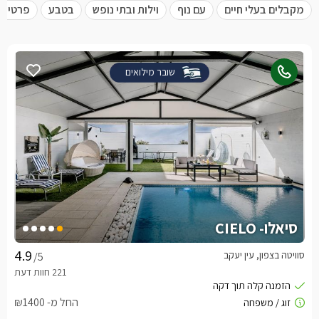
מקבלים בעלי חיים
עם נוף
וילות ובתי נופש
בטבע
פרטית 
שובר מילואים
סיאלו- CIELO
סוויטה בצפון, עין יעקב
/5
החל מ- ₪1400