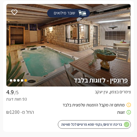
שובר מילואים
פרונסין - לזוגות בלבד
צימרים בצפון, עין יעקב
/5
החל מ- ₪1200
בריכת זרמים/ גקוזי ספא פרטיים לכל סוויטה