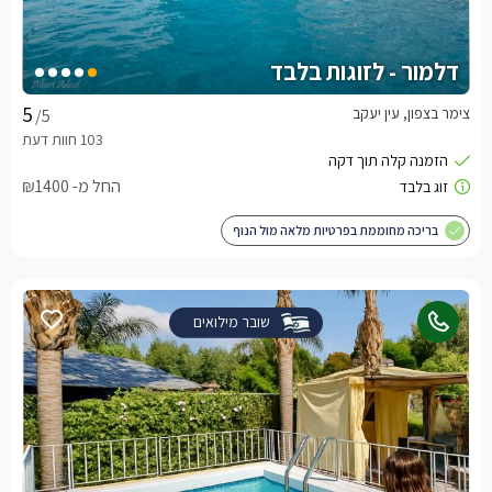
דלמור - לזוגות בלבד
צימר בצפון, עין יעקב
/5
החל מ- ₪1400
בריכה מחוממת בפרטיות מלאה מול הנוף
שובר מילואים