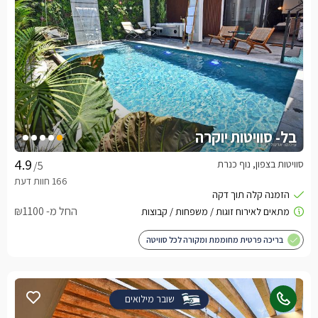
בל- סוויטות יוקרה
סוויטות בצפון, נוף כנרת
/5
החל מ- ₪1100
בריכה פרטית מחוממת ומקורה לכל סוויטה
שובר מילואים