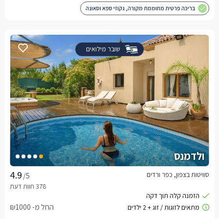
בריכה פרטית מחוממת מקורה, גקוזי ספא וסאונה
שובר מילואים
ולדמנס
סוויטות בצפון, כפר ורדים
/5
החל מ- ₪1000