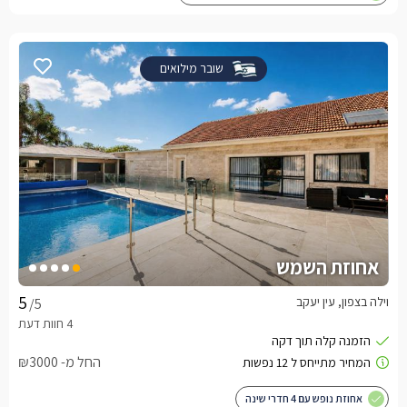
שובר מילואים
אחוזת השמש
וילה בצפון, עין יעקב
/5
החל מ- ₪3000
אחוזת נופש עם 4 חדרי שינה