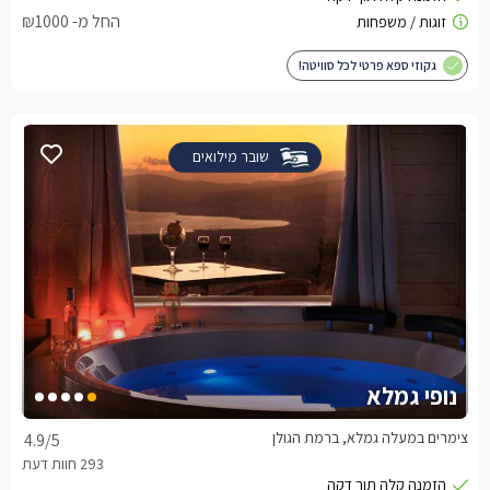
החל מ- ₪1000
גקוזי ספא פרטי לכל סוויטה!
שובר מילואים
נופי גמלא
צימרים במעלה גמלא, ברמת הגולן
4.9
/5