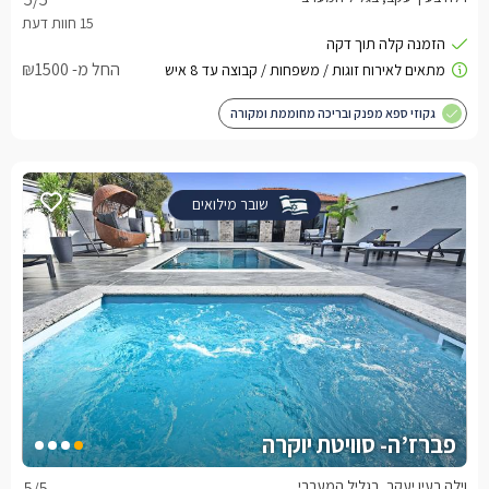
החל מ- ₪1500
גקוזי ספא מפנק ובריכה מחוממת ומקורה
שובר מילואים
פברז’ה- סוויטת יוקרה
וילה בעין יעקב, בגליל המערבי
5
/5