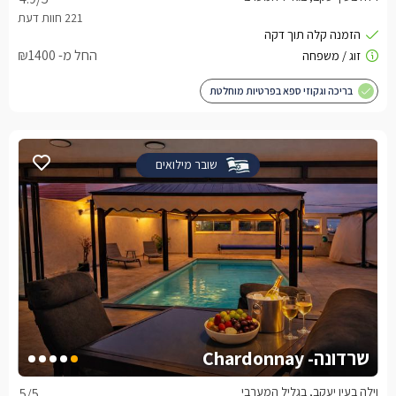
החל מ- ₪1400
בריכה וגקוזי ספא בפרטיות מוחלטת
שובר מילואים
שרדונה- Chardonnay
וילה בעין יעקב, בגליל המערבי
5
/5