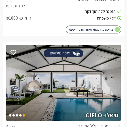
החל מ- ₪1800
בריכה מחוממת מקורה וגקוזי ספא
שובר מילואים
סיאלו- CIELO
וילה בעין יעקב, בגליל המערבי
4.9
/5