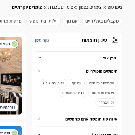
צימרטופ
צימרים בצפון
צימרים בכנרת
צימרים יוקרתיים
מקבלים בעלי חיים
עם נוף
וילות ובתי נופש
פרטית מחו
סינון תוצאות
נקה סינון
גקוזי ס
מיין לפי
מיין לפי
חיפושים פופולריים
מהמחיר הנמוך לגבוה
מקבלים בעלי חיים
עם נוף
וילות ובתי נופש
מהמחיר הגבוה לנמוך
פרטית מחוממת
בריכה מחוממת
גקוזי בחדר
התקשרו 
איזה סוג חופשה אתם מחפשים
למשפחות
ציבור דתי
מקבלים בעלי חיים
וילה חלומית 
מה יש בבריכה?