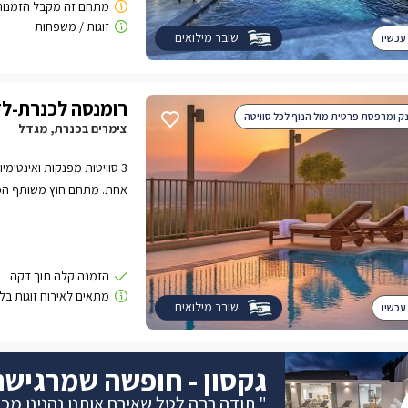
שובר מילואים
עכשיו
רומנסה לכנרת-לז
נק ומרפסת פרטית מול הנוף לכל סוויטה
צימרים בכנרת, מגדל
3 סוויטות מפנקות ואינטימ
אחת. מתחם חוץ משותף הכול
שובר מילואים
עכשיו
גקסון - חופשה שמרגישה
" תודה רבה לטל שאירח אותנו נהנינו מכל