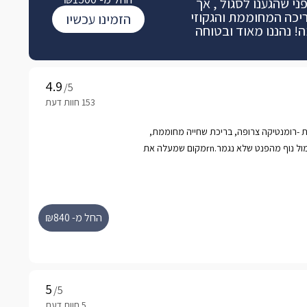
י שהגענו לסגול , אך
יכה המחוממת והגקוזי
הזמינו עכשיו
! נהננו מאוד ובטוחה
/5
ית -רומנטיקה צרופה, בריכת שחייה מחוממת,
ג'קוזי ספא מבעבע – והכל מול נוף מהפנט שלא נגמר.rnמקום שמעלה את
החל מ- ₪840
/5