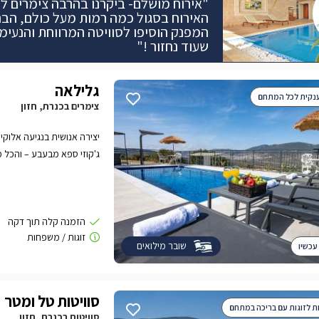
"אירוח מושלם- ביקרנו בהרבה צימרים לפנ
האירוח בסגול כמה רמות מעל כולם, הבר
המפנק הוסיפו לסוויטה המרווחת והנעימה
שעוד נחזור !"
גלילאה
ענקית לכל המתחם
צימרים בכנרת, חזון
יצירה אנושית בנגיעה אלוק
החופשה לרמה אחרת.
שובר מילואים
עכשיו
סוויטות טל ומטר
סוויטות בכנרת, חזון