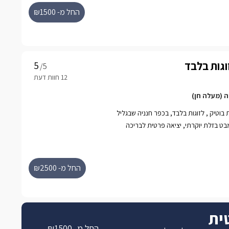
החל מ- ₪1500
וגות בלבד
/5
ה (מעלה חן)
ת בוטיק , לזוגות בלבד, בכפר חנניה שבגליל
מבט בזלת יוקרתי, יציאה פרטית לבריכה
 אלגנטי ופרטיות מלאה לחופשה זוגית
החל מ- ₪2500
טית
החל מ- ₪1500