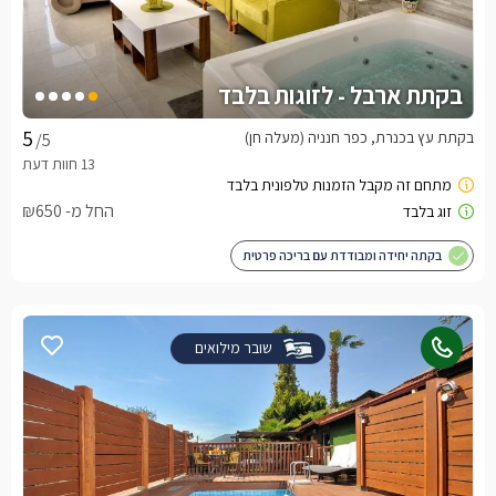
בקתת ארבל - לזוגות בלבד
בקתת עץ בכנרת, כפר חנניה (מעלה חן)
/5
החל מ- ₪650
בקתה יחידה ומבודדת עם בריכה פרטית
שובר מילואים