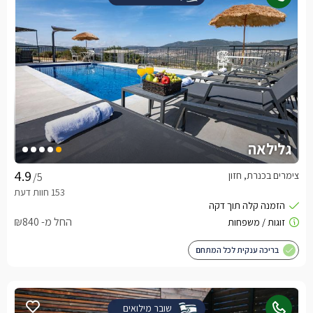
גלילאה
צימרים בכנרת, חזון
/5
החל מ- ₪840
בריכה ענקית לכל המתחם
שובר מילואים