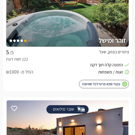
זוהר ומישל
צימרים בצפון, שעל
/5
החל מ- ₪1000
גקוזי ספא פרטי לכל סוויטה!
שובר מילואים