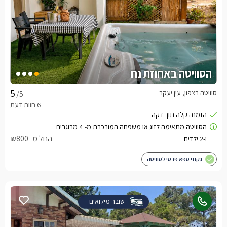
הסוויטה באחוזת נח
סוויטה בצפון, עין יעקב
/5
החל מ- ₪800
גקוזי ספא פרטי לסוויטה
שובר מילואים