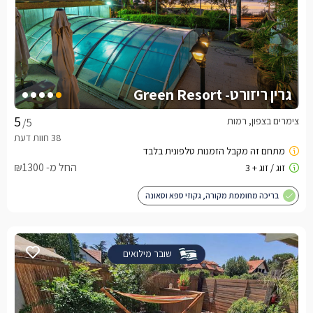
גרין ריזורט- Green Resort
צימרים בצפון, רמות
/5
החל מ- ₪1300
בריכה מחוממת מקורה, גקוזי ספא וסאונה
שובר מילואים