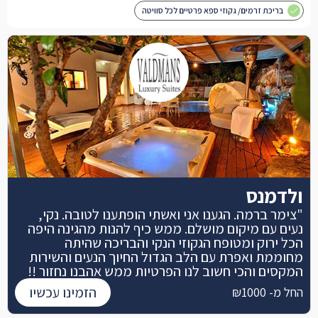
בריכת זרמים/ גקוזי ספא פרטיים לכל סוויטה
ולדמנס
"צימר ברמה. הגענו אני ואשתי הופתענו לטובה. נקי,
נעים עם מיקום מושלם. ממש כיף להנות מהגינה היפה
הכל ירוק ומטופח הגקוזי הנקי והבריכה שהיתה
מחוממת ואפרת עם הלב הגדול החיוך הנעים והשירות
המקסים והכי חשוב לנו הפרטיות ממש אהבנו נחזור !!
הזמינו עכשיו
החל מ- ₪1000