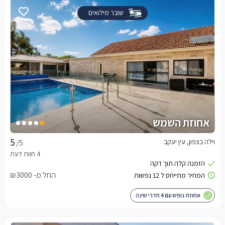
שובר מילואים
אחוזת השמש
וילה בצפון, עין יעקב
/5
החל מ- ₪3000
אחוזת נופש עם 4 חדרי שינה