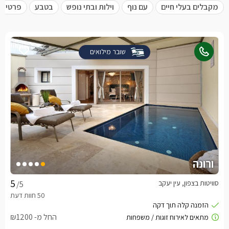
מקבלים בעלי חיים
עם נוף
וילות ובתי נופש
בטבע
פרטית 
שובר מילואים
ורונה
סוויטות בצפון, עין יעקב
/5
החל מ- ₪1200