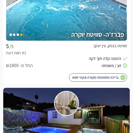
פברז’ה- סוויטת יוקרה
סוויטה בצפון, עין יעקב
/5
החל מ- ₪1800
בריכה מחוממת מקורה וגקוזי ספא