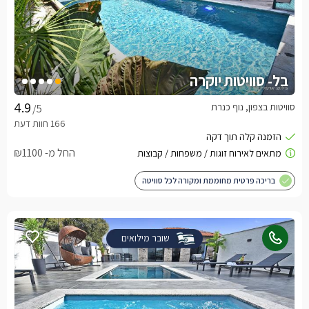
בל- סוויטות יוקרה
סוויטות בצפון, נוף כנרת
/5
החל מ- ₪1100
בריכה פרטית מחוממת ומקורה לכל סוויטה
שובר מילואים