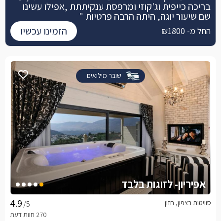
בריכה כייפית וג'קוזי ומרפסת ענקיתתת ,אפילו עשינו
שם שיעור יוגה, היתה הרבה פרטיות "
הזמינו עכשיו
החל מ- ₪1800
שובר מילואים
אפיריון- לזוגות בלבד
סוויטות בצפון, חזון
/5