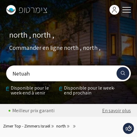
צימרטופ
north , north ,
Commander en ligne north , north ,
Netuah
Disponible pour le
Disponible pour le week-
week-end à venir
end prochain
Meilleur prix garanti
En savoir plus
Zimer Top - Zimmers Israël
north