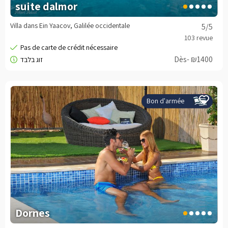
suite dalmor
Villa dans Ein Yaacov, Galilée occidentale
5
/5
Dès- ₪1400
Bon d'armée
Dornes