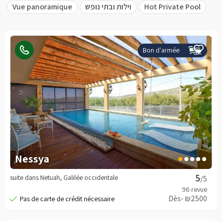
Vue panoramique
וילות ובתי נופש
Hot Private Pool
Bon d'armée
Nessya
suite dans Netuah, Galilée occidentale
/5
Dès- ₪2500