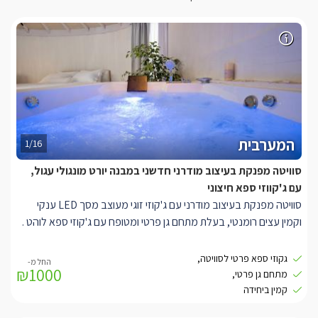
המערבית
1/16
סוויטה מפנקת בעיצוב מודרני חדשני במבנה יורט מונגולי עגול,
עם ג'קווזי ספא חיצוני
סוויטה מפנקת בעיצוב מודרני עם ג'קוזי זוגי מעוצב מסך LED ענקי
וקמין עצים רומנטי, בעלת מתחם גן פרטי ומטופח עם ג'קוזי ספא לוהט .
היורט מעוצב בצבעים שקטים של לבן ואפור מואר בתאורה נעימה צורת
גקוזי ספא פרטי לסוויטה,
₪1000
המבנה עגולה עם תקרה גבוהה מאד כך שנוצר חלל פתוח, גדול ומרווח
מתחם גן פרטי,
בעל אנרגיה טובה ונעימה, בסוויטה יהנו האורחים ממיטה זוגית גדול
קמין ביחידה
ונוחה בגודל קווין סייז, מסך LED ענקי בגודל 55 אינץ', עם חיבור לערוצי