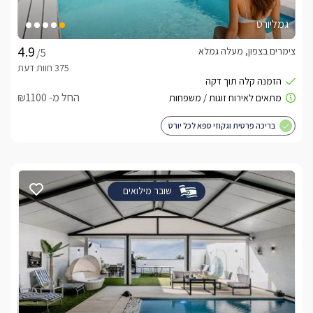
גמליורט
צימרים בצפון, מעלה גמלא
/5
החל מ- ₪1100
בריכה פרטית וגקוזי ספא לכל יורט
שובר מילואים