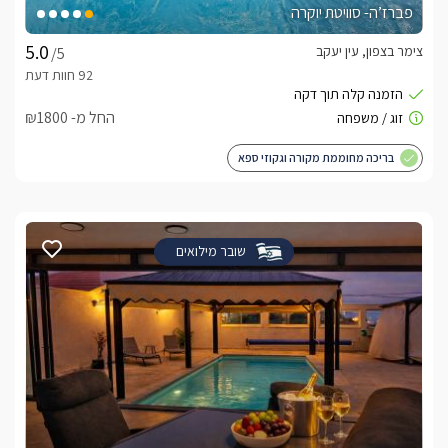
פברז’ה- סוויטת יוקרה
צימר בצפון, עין יעקב
/5
החל מ- ₪1800
בריכה מחוממת מקורה וגקוזי ספא
שובר מילואים