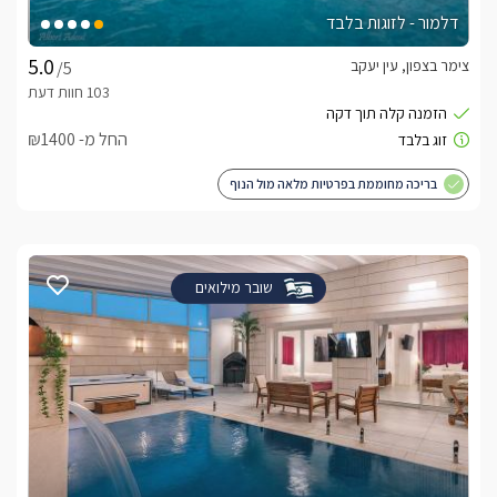
דלמור - לזוגות בלבד
צימר בצפון, עין יעקב
/5
החל מ- ₪1400
בריכה מחוממת בפרטיות מלאה מול הנוף
שובר מילואים