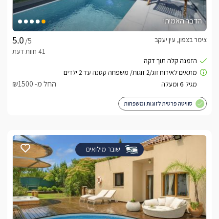
הדבר האמיתי
צימר בצפון, עין יעקב
/5
החל מ- ₪1500
סוויטה פרטית לזוגות ומשפחות
שובר מילואים