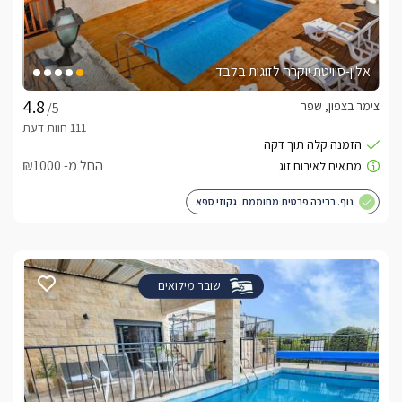
אלין-סוויטת יוקרה לזוגות בלבד
צימר בצפון, שפר
/5
החל מ- ₪1000
נוף. בריכה פרטית מחוממת. גקוזי ספא
שובר מילואים