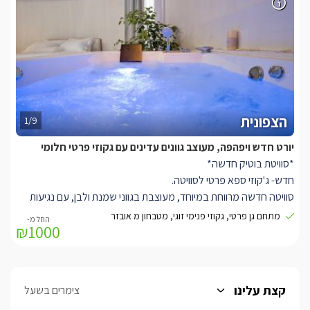
משושים בשחור לבן המשתלב באמירה העיצובית
של היורט וחדר הרחצה היפהפה, פינת אוכל זוגית ומודרנית מטבחון
מאובזר הכולל: מקרר, מיקרוגל, קומקום חשמלי, פינת קפה/תה, מכונת
נספרסו וכלי מטבח. בסוויטה שתי ספות בגווני אפור מעוצבות ונוחות
במיוחד נפתחות ללינת ילדים, חדר הרחצה בעיצוב עכשווי בגווני שחור
לבן ותמצאו בו סבוני רחצה, מגבות וחלוקים.
*לכל סוויטה יציאה למתחם גן פרטי, מטופח ויפה, הכולל מרפסת עם
הצפונית
ערסל ישיבה, שולחן זוגי ופינת ברביקיו.
1/9
יורט חדש ויפהפה, מעוצב גוונים עדינים עם גקוזי פרטי חלומי
*סוויטת בוטיק חדשה*
חדש- ג'קוזי ספא פרטי לסוויטה.
סוויטה חדשה מרווחת במיוחד, מעוצבת בגווני שמנת ולבן, עם נגיעות
אפור. עם ג'קוזי זוגי רומנטי, מיטה זוגית גדולה עם מזרן אורטופדי ומתחם
מתחם גן פרטי, גקוזי פנימי זוגי, מטבחון מ אובזר
₪1000
גן פרטי ומטופח.
היורט האינטימי מעוצב בגוונים שקטים של שמנת לבן ואפור, מואר
בתאורה נעימה עם וילונות נשפכים יפים מבד לבן שקפקף הנותנים
לשמש לחדור אל הסוויטה ומצד שני וילונות כהים להצללה מוחלטת של
קצת עלינו
צימרים בשעל
היורט, צורת המבנה עגולה עם תקרה גבוהה מאד כך שנוצר חלל פתוח,