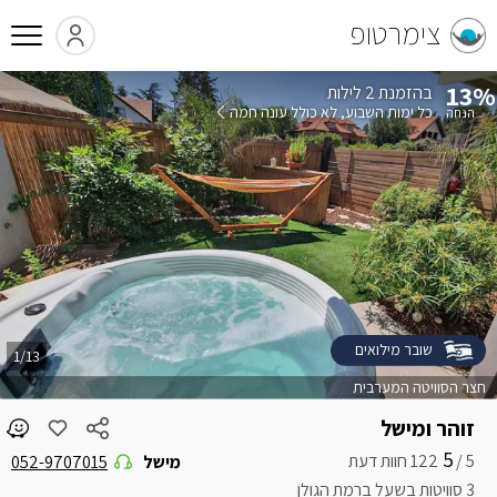
צימרטופ
13%
בהזמנת 2 לילות
כל ימות השבוע
לא כולל עונה חמה
שובר מילואים
1/13
חצר הסוויטה המערבית
זוהר ומישל
5
5 /
מישל
052-9707015
3 סוויטות בשעל ברמת הגולן