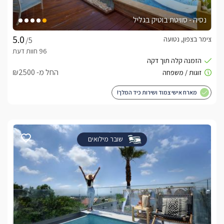
נסיה - סוויטת בוטיק בגליל
צימר בצפון, נטועה
/5
החל מ- ₪2500
מארח אישי צמוד ושירות כיד המלך!
שובר מילואים