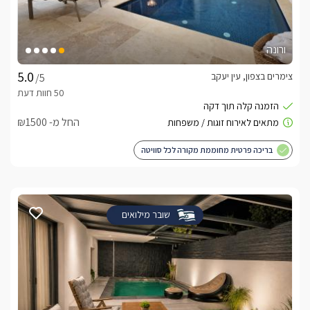
ורונה
צימרים בצפון, עין יעקב
/5
החל מ- ₪1500
בריכה פרטית מחוממת מקורה לכל סוויטה
שובר מילואים