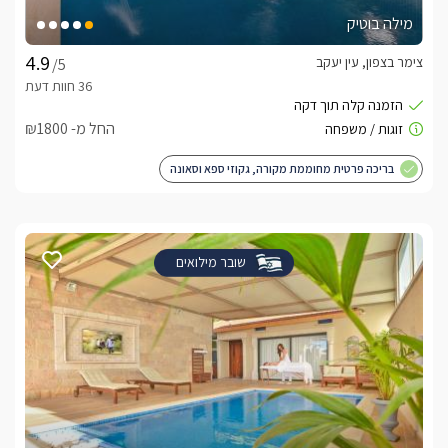
מילה בוטיק
צימר בצפון, עין יעקב
/5
החל מ- ₪1800
בריכה פרטית מחוממת מקורה, גקוזי ספא וסאונה
שובר מילואים