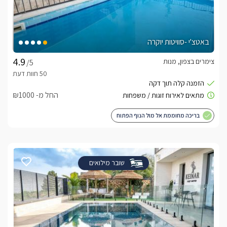
באטצ'י -סוויטות יוקרה
צימרים בצפון, מנות
/5
החל מ- ₪1000
בריכה מחוממת אל מול הנוף הפתוח
שובר מילואים