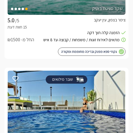
שקד סוויטת בוטיק
צימר בצפון, עין יעקב
/5
החל מ- ₪1500
גקוזי ספא מפנק ובריכה מחוממת ומקורה
שובר מילואים