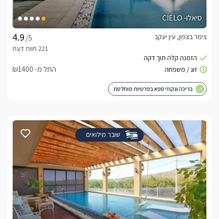
סיאלו- CIELO
צימר בצפון, עין יעקב
/5
החל מ- ₪1400
בריכה וגקוזי ספא בפרטיות מוחלטת
שובר מילואים