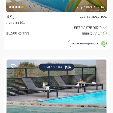
סגול - סוויטת יוקרה
צימר בצפון, עין יעקב
/5
החל מ- ₪1500
בריכה וגקוזי ספא פרטיים
שובר מילואים