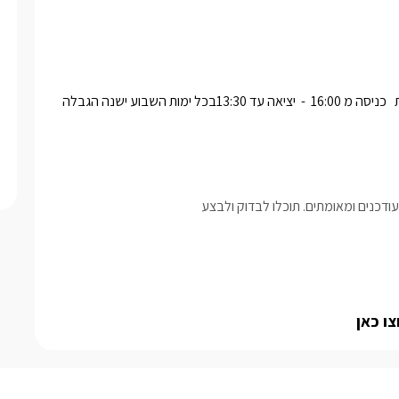
זמני כניסה ויציאה ימים א-וכניסה מ 15:00  -  יציאה עד 11:00   בשבת   כניסה מ 16:00  -  יציאה עד 13:30בכל ימות השבוע ישנה הגבלה 
דכנים ומאומתים. תוכלו לבדוק ולבצע
ו כאן