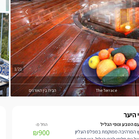
1/21
The Terrace
הבית בין האורנים
 היער
 הטבע ונופי הגליל
₪900
 המרהיבה ממוקמת במפלס העליון