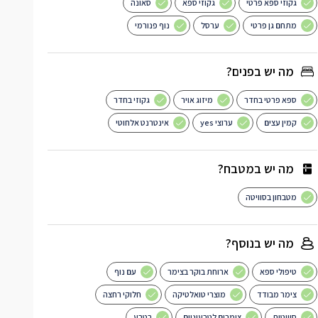
גקוזי ספא פרטי
גקוזי ספא
סאונה
מתחם גן פרטי
ערסל
נוף פנורמי
מה יש בפנים?
ספא פרטי בחדר
מיזוג אויר
גקוזי בחדר
קמין עצים
ערוצי yes
אינטרנט אלחוטי
מה יש במטבח?
מטבחון בסוויטה
מה יש בנוסף?
טיפולי ספא
ארוחת בוקר בצימר
עם נוף
צימר מבודד
מוצרי טואלטיקה
חלוקי רחצה
סוויטות
צימרים לטבעוניים
בטבע