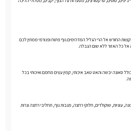
מושב אמירים נודע בנופיו החלומיים ועל כן תמצאו בסביבה מגוון טיולי ג'יפים, סוסים, טרקטורונים, מסעדות על הנוף, יקבים, מסלולי הליכה 
מיקומו של המתחם בלב היער ממש, מאפשר תצפיות נוף חלומיות מקצוות החורש אל הרי הגליל המדהימים.נוף פתוח ופנורמי ממתין לכם 
 אל כל האזור ללא שום הגבלה. 
אורחי צימרים ביער נהנים ממתחם ספא חלומי ממש בלב החורש, הכולל סאונה יבשה והאט טאב איכותי, קמין עצים מחמם ואיכותי בכל 
ה. 