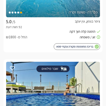
פברז’ה- סוויטת יוקרה
צימר בצפון, עין יעקב
/5
החל מ- ₪1800
בריכה מחוממת מקורה וגקוזי ספא
שובר מילואים