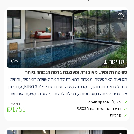
סוויטה 1
1/25
סוויטה חלומית, מאובזרת ומעוצבת ברמה הגבוהה ביותר
הסוויטה האינטימית מוארות בתאורת לד חמה לאווירה רומנטית, ובנויה
כחלל גדול פתוח ונקי, במרכזה מיטה זוגית בגודל
KING SIZE
, עם מזרן
אורטופדי לשינה רגועה וטובה, נטולת לחצים, מוצעת במצעים איכותיים
ורכים שיתרמו לשינה העמוקה ולזמן האיכות בין הגוף לנפש.
45 מ"ר open space
₪1753
למול המיטה מסך טלוויזיה מעוצב בגודל 50", הניצב על עמוד שיאפשר
בריכה מחוממת בגודל 5.5X3
לסובב את המסך ב360 מעלות, הטלוויזיה מחוברת לנטפליקס, דיסני
פרטיות
פלוס ו free tv
ואנטרנט אלחוטי.