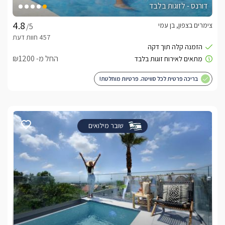
כיאה לאורחים בסוויטות המפנקות תוכלו ליהנות מכיבוד עשיר ורחב 
דורנס - לזוגות בלבד
במהלך שהותכם, החל מקפסולות איכותיות של נספרסו, בר קפה, 
בקבוק יין משובח וחבילת פינוקים לכל אורח הכוללת פן לייבוש 
צימרים בצפון, בן עמי
/5
השיער ומגהץ איכותי.
החל מ- ₪1200
ארוחות
בריכה פרטית לכל סוויטה. פרטיות מוחלטת!
ניתן להזמין בנוסף ארוחות שף, קינוחים, עיצובים מיוחדים להצעות 
נישואין או ימי הולדת, שירות שטיפת רכבים ועוד.
שובר מילואים
חשוב לדעת
אנו מתחייבים להתאמה מלאה בין הפרסום למציאות, ובכן לרמת 
ניקיון ותחזוקה בינלאומית שוטפת, כמו כן מתחייבים לחיטוי הסוויטה 
בין האורחים. מבטיחים לכם את הטוב ביותר - Vacay Quality 
Time! 
לצפייה במדיניות ותנאי הזמנה -
לחצו כאן