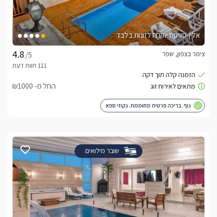
אלין-סוויטת יוקרה לזוגות בלבד
צימר בצפון, שפר
/5
החל מ- ₪1000
נוף. בריכה פרטית מחוממת. גקוזי ספא
שובר מילואים