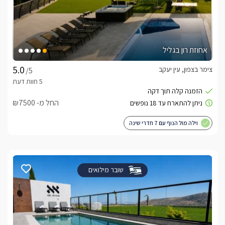
אחוזת רון בגליל
צימר בצפון, עין יעקב
/5
החל מ- ₪7500
וילה מול הנוף עם 7 חדרי שינה
שובר מילואים