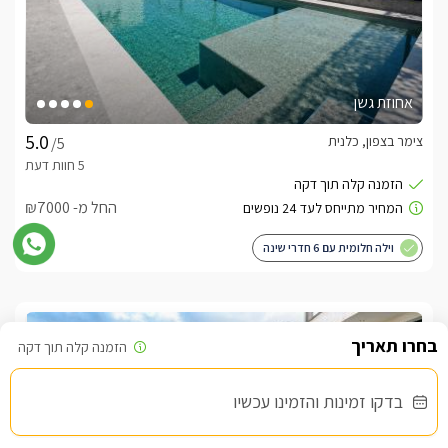
אחוזת גשן
צימר בצפון, כלנית
/5
החל מ- ₪7000
וילה חלומית עם 6 חדרי שינה
שובר מילואים
בדקו זמינות והזמינו עכשיו