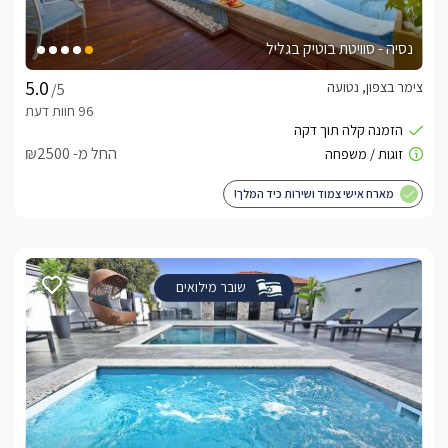
נסיה - סוויטת בוטיק בגליל
צימר בצפון, נטועה
/5
החל מ- ₪2500
מארח אישי צמוד ושירות כיד המלך!
שובר מילואים