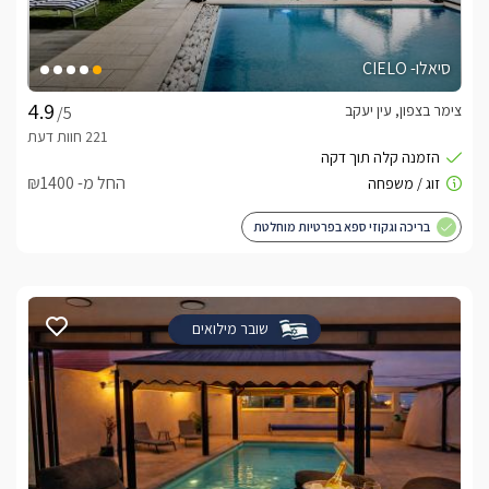
סיאלו- CIELO
צימר בצפון, עין יעקב
/5
החל מ- ₪1400
בריכה וגקוזי ספא בפרטיות מוחלטת
שובר מילואים