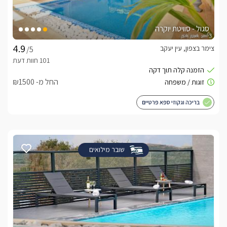
סגול - סוויטת יוקרה
צימר בצפון, עין יעקב
/5
החל מ- ₪1500
בריכה וגקוזי ספא פרטיים
שובר מילואים