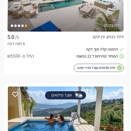
וילה גקסון
צימר בצפון, עין יעקב
/5
החל מ- ₪5500
וילה חלומית עם 7 חדרי שינה
שובר מילואים