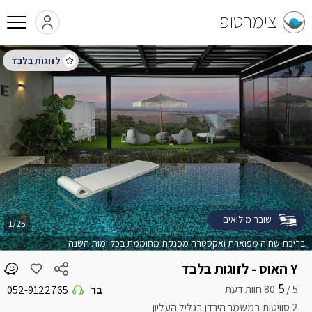
צימרטופ
שובר מילואים
1/25
בריכת שחיה מפוארת ואקסטרה מפנקת מחוממת בכל ימות השנה
Y האוס - לזוגות בלבד
5
5 /
בר
052-9122765
2 סוויטות במשמר הירדן בגליל העליון