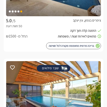
ורונה
צימרים בצפון, עין יעקב
/5
החל מ- ₪1500
בריכה פרטית מחוממת מקורה לכל סוויטה
שובר מילואים