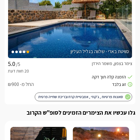
את דלתות הכניסה ועד העזיבה לא תרגישו אחרת מלבד הנאה 
הסוויטות בנויות כחלל גדול פתוח ונקי, מוארות בתאורת לד חמה 
לאווירה רומנטית ואינטימית, במרכזן מיטה זוגית בגודל KING SIZE, 
עם מזרן אורטופדי לשינה רגועה וטובה, נטולת לחצים, מוצעת 
במצעים איכותיים ורכים שיתרמו לשינה העמוקה ולזמן האיכות בין 
סוויטת בארי - שלווה בגליל העליון
בכל אחת מהסוויטות של "Y האוס" ארון לאחסון החפצים האישיים 
של המתארחים, שולחן בר עם כסאות ישיבה נוחים במיוחד, צמחי נוי 
צימר בצפון, משמר הירדן
/5
למול המיטה מסך טלוויזיה מעוצב בגודל 50", הניצב על עמוד 
שיאפשר לסובב את המסך ב360 מעלות, הטלוויזיה מחוברת 
החל מ- ₪900
בזכות הסיבוב המלא של מסך הטלוויזיה תוכלו ליהנות מצפייה גם 
סאונות פרטיות , ג'קוזי , אמבטיית קרח ובריכת שחייה פרטית
מהבריכה והרחבה החיצונית.  בכל סוויטה מרווחת ונקייה קיים מטבח 
מאובזר בכל טוב, החל מבר מים של תמי4, מכונת אספרסו איכותית 
גלו עכשיו את הצימרים הזמינים לסופ"ש הקרוב
כמובן עם קפסולות של נספרסו, מיקרוגל, כיריים קרמיות, כלי מטבח 
מגוונים, קומקום חשמלי ועוד.. כל זה בחסות המארחים שמכוונים 
בחדר הרחצה שירותים, ומקלחון עיסוי ייחודי ומפנק עם ראש זרמים 