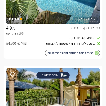
בל- סוויטות יוקרה
צימרים בצפון, נוף כנרת
/5
החל מ- ₪1500
בריכה פרטית מחוממת ומקורה לכל סוויטה
שובר מילואים