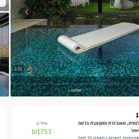
1/25
סוויטה 1
לומית, מאובזרת ומעוצבת ברמה
₪1753
ותר
אינטימית מוארות בתאורת לד חמה