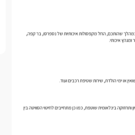
כיאה לאורחים בסוויטות המפנקות תוכלו ליהנות מכיבוד עשיר ורחב במהלך שהותכם, החל מקפסולות איכותיות של נספרסו, בר קפה, 
ומגהץ איכותי.
ואין או ימי הולדת, שירות שטיפת רכבים ועוד.
אנו מתחייבים להתאמה מלאה בין הפרסום למציאות, ובכן לרמת ניקיון ותחזוקה בינלאומית שוטפת, כמו כן מתחייבים לחיטוי הסוויטה בין 