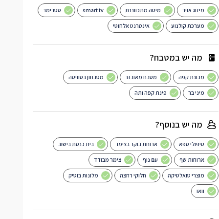
מיזוג אויר
מיטה מתכווננת
smart tv
סטרימר
מערכת קולנוע
אינטרנט אלחוטי
מה יש במטבח?
מכונת קפה
מטבח מאובזר
מטבחון בסוויטה
מיני בר
פינת קפה ותה
מה יש בנוסף?
טיפולי ספא
ארוחת בוקר בצימר
בית כנסת בישוב
ארוחות שף
עם נוף
צימר מבודד
מוצרי טואלטיקה
חלוקי רחצה
מלונות בוטיק
וואו