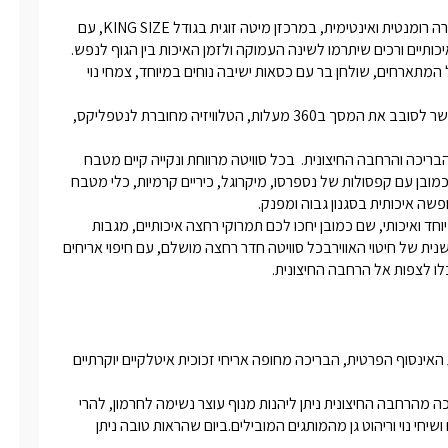
ה איכותיים, מגבות וחלוקים רכים.
הסוויטות בנויות כחלל גדול פתוח ונקי, מוארות בתאורת לד חמה לאווירה רומנטית ואינטימית, במרכזן מיטה זוגית בגודל KING SIZE, עם 
צמד הסוויטות של "
Y
האוס" ארון לאחסון
בכל אחת מהסוויטות של "Y האוס" ארון לאחסון החפצים האישיים של המתארחים, שולחן בר עם כסאות ישיבה נוחים במיוחד, צמחי נוי 
ישיים של המתארחים, שולחן בר עם
ה נוחים במיוחד, צמחי נוי ויצירות אומנות
למול המיטה מסך טלוויזיה מעוצב בגודל 50", הניצב על עמוד שיאפשר לסובב את המסך ב360 מעלות, הטלוויזיה מחוברת לנטפליקס, 
מיוחדות למתחם.
בזכות הסיבוב המלא של מסך הטלוויזיה תוכלו ליהנות מצפייה גם מהבריכה והרחבה החיצונית.  בכל סוויטה מרווחת ונקייה קיים מטבח 
מאובזר בכל טוב, החל מבר מים של תמי4, מכונת אספרסו איכותית כמובן עם קפסולות של נספרסו, מיקרוגל, כיריים קרמיות, כלי מטבח 
בחדר הרחצה שירותים, ומקלחון עיסוי ייחודי ומפנק עם ראש זרמים מיוחד ואיכותי, שם כמובן יחכו לכם תמרוקי רחצה איכותיים, מגבות 
וחלוקים רכים.חימום או קירור החלל מתבצע ע"י מזגן בטכנולוגיה חדשנית של חיטוי האווירבכל סוויטה חדר רחצה מושלם, עם חיפוי אריחים 
כלו לצפות אל הרחבה החיצונית.
לכל אחת מהסוויטות חלל חוץ פרטי מקורה עם מעבר ישיר אל בריכת האינסוף הפרטית, הבריכה מחופה אריחי זכוכית איטלקיים יוקרתיים 
לכל סוויטה מקרן חיצוני המאפשר לצפות במסך 100 אינץ' מול הבריכה מהרחבה החיצונית ניתן ליהנות מנוף עוצר נשימה לחרמון, להרי 
הגולן ולמטעים מרהיבים. עם גינה מטופחת עם מדשאה גדולה, עצים ושיחי נוי וריהוט גן מהמותגים המובילים.ביום שהראות טובה ניתן 