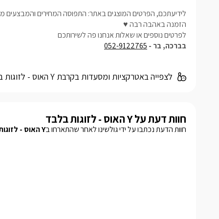
לידיעתכם, הפרטים המוצגים באתר: התפוסה המחירים והמבצעים מעו
הזמנה באהבה רבה ♥
לפרטים נוספים או שאלות אנחנו פה לשירותכם
בברכה, בר -
052-9122765
לצפייה באטרקציות ומסעדות בקרבת Y האוס - לזוגות בלבד -
חוות דעת על Y האוס - לזוגות בלבד
חוות הדעת נכתבו על ידי גולשינו לאחר שהתארחו ב
Y האוס - לזוגות בלבד