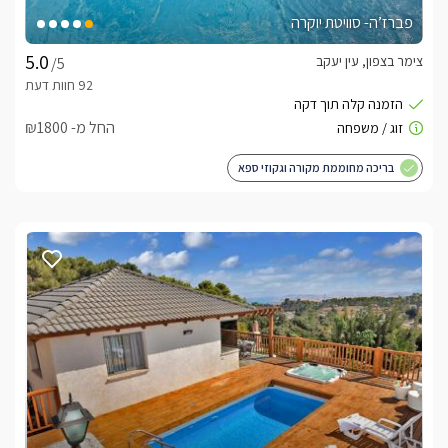
פברז’ה- סוויטת יוקרה
צימר בצפון, עין יעקב
/5
החל מ- ₪1800
בריכה מחוממת מקורה וגקוזי ספא