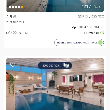
סיאלו- CIELO
צימר בצפון, עין יעקב
/5
החל מ- ₪1400
בריכה וגקוזי ספא בפרטיות מוחלטת
שובר מילואים