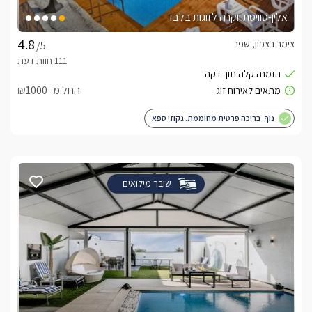
אלין-סוויטת יוקרה לזוגות בלבד
צימר בצפון, שפר
/5
החל מ- ₪1000
נוף. בריכה פרטית מחוממת. גקוזי ספא
שובר מילואים