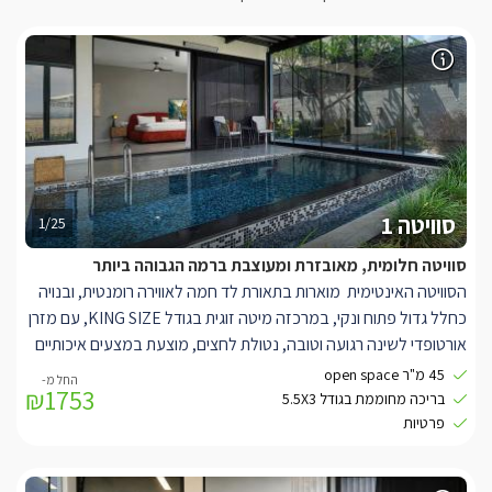
סוויטה 1
1/25
סוויטה חלומית, מאובזרת ומעוצבת ברמה הגבוהה ביותר
הסוויטה האינטימית מוארות בתאורת לד חמה לאווירה רומנטית, ובנויה
כחלל גדול פתוח ונקי, במרכזה מיטה זוגית בגודל
KING SIZE
, עם מזרן
אורטופדי לשינה רגועה וטובה, נטולת לחצים, מוצעת במצעים איכותיים
ורכים שיתרמו לשינה העמוקה ולזמן האיכות בין הגוף לנפש.
45 מ"ר open space
₪1753
למול המיטה מסך טלוויזיה מעוצב בגודל 50", הניצב על עמוד שיאפשר
בריכה מחוממת בגודל 5.5X3
לסובב את המסך ב360 מעלות, הטלוויזיה מחוברת לנטפליקס, דיסני
פרטיות
פלוס ו free tv
ואנטרנט אלחוטי.