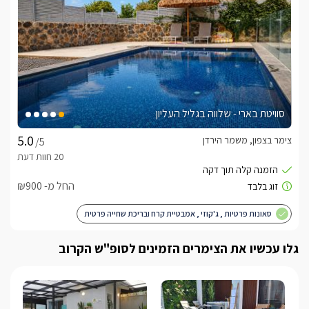
את דלתות הכניסה ועד העזיבה לא תרגישו אחרת מלבד הנאה 
הסוויטות בנויות כחלל גדול פתוח ונקי, מוארות בתאורת לד חמה 
לאווירה רומנטית ואינטימית, במרכזן מיטה זוגית בגודל KING SIZE, 
עם מזרן אורטופדי לשינה רגועה וטובה, נטולת לחצים, מוצעת 
במצעים איכותיים ורכים שיתרמו לשינה העמוקה ולזמן האיכות בין 
סוויטת בארי - שלווה בגליל העליון
בכל אחת מהסוויטות של "Y האוס" ארון לאחסון החפצים האישיים 
של המתארחים, שולחן בר עם כסאות ישיבה נוחים במיוחד, צמחי נוי 
צימר בצפון, משמר הירדן
/5
למול המיטה מסך טלוויזיה מעוצב בגודל 50", הניצב על עמוד 
שיאפשר לסובב את המסך ב360 מעלות, הטלוויזיה מחוברת 
החל מ- ₪900
בזכות הסיבוב המלא של מסך הטלוויזיה תוכלו ליהנות מצפייה גם 
סאונות פרטיות , ג'קוזי , אמבטיית קרח ובריכת שחייה פרטית
מהבריכה והרחבה החיצונית.  בכל סוויטה מרווחת ונקייה קיים מטבח 
מאובזר בכל טוב, החל מבר מים של תמי4, מכונת אספרסו איכותית 
גלו עכשיו את הצימרים הזמינים לסופ"ש הקרוב
כמובן עם קפסולות של נספרסו, מיקרוגל, כיריים קרמיות, כלי מטבח 
מגוונים, קומקום חשמלי ועוד.. כל זה בחסות המארחים שמכוונים 
בחדר הרחצה שירותים, ומקלחון עיסוי ייחודי ומפנק עם ראש זרמים 