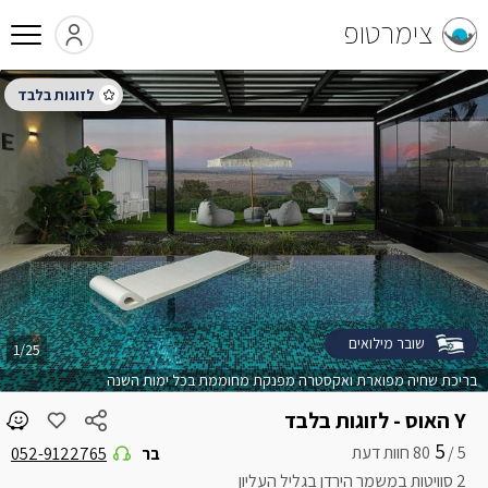
צימרטופ
שובר מילואים
1/25
בריכת שחיה מפוארת ואקסטרה מפנקת מחוממת בכל ימות השנה
Y האוס - לזוגות בלבד
5
5 /
בר
052-9122765
2 סוויטות במשמר הירדן בגליל העליון