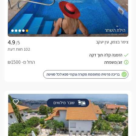
הילת השחר
צימר בצפון, עין יעקב
/5
החל מ- ₪1500
בריכה פרטית מחוממת מקורה וגקוזי ספא לכל סוויטה
שובר מילואים