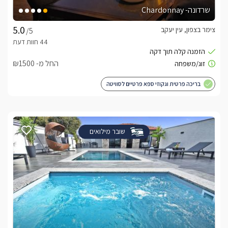
שרדונה- Chardonnay
צימר בצפון, עין יעקב
/5
החל מ- ₪1500
בריכה פרטית וגקוזי ספא פרטיים לסוויטה
שובר מילואים