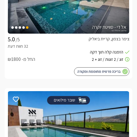
אל די - סוויטת יוקרה
צימר בצפון, קריית ביאליק
/5
החל מ- ₪1800
בריכה פרטית מחוממת ומקורה
שובר מילואים