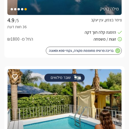
מילה בוטיק
צימר בצפון, עין יעקב
/5
החל מ- ₪1800
בריכה פרטית מחוממת מקורה, גקוזי ספא וסאונה
שובר מילואים