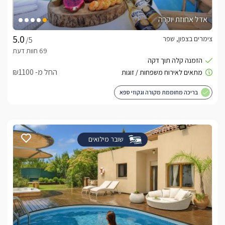
אדל אחוזת יוקרה
צימרים בצפון, שפר
/5
החל מ- ₪1100
בריכה מחוממת מקורה וגקוזי ספא
שובר מילואים