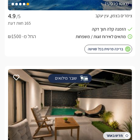
כיאה לאורחים בסוויטות המפנקות תוכלו ליהנות מכיבוד עשיר ורחב 
שאטו פרסטיז
במהלך שהותכם, החל מקפסולות איכותיות של נספרסו, בר קפה, 
בקבוק יין משובח וחבילת פינוקים לכל אורח הכוללת פן לייבוש 
צימרים בצפון, עין יעקב
/5
השיער ומגהץ איכותי.
החל מ- ₪1500
ארוחות
בריכה פרטית בכל סוויטה
ניתן להזמין בנוסף ארוחות שף, קינוחים, עיצובים מיוחדים להצעות 
נישואין או ימי הולדת, שירות שטיפת רכבים ועוד.
שובר מילואים
חשוב לדעת
אנו מתחייבים להתאמה מלאה בין הפרסום למציאות, ובכן לרמת 
ניקיון ותחזוקה בינלאומית שוטפת, כמו כן מתחייבים לחיטוי הסוויטה 
בין האורחים. מבטיחים לכם את הטוב ביותר - Vacay Quality 
Time! 
לצפייה במדיניות ותנאי הזמנה -
לחצו כאן