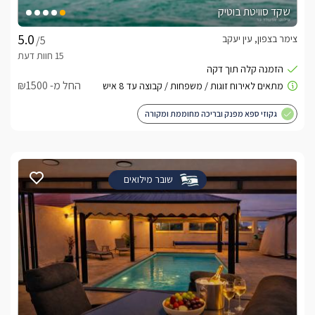
שקד סוויטת בוטיק
צימר בצפון, עין יעקב
/5
החל מ- ₪1500
גקוזי ספא מפנק ובריכה מחוממת ומקורה
שובר מילואים