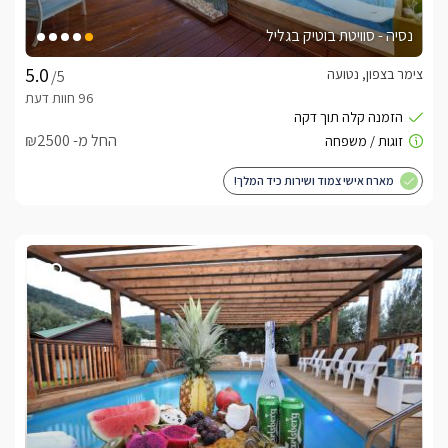
נסיה - סוויטת בוטיק בגליל
צימר בצפון, נטועה
/5
החל מ- ₪2500
מארח אישי צמוד ושירות כיד המלך!