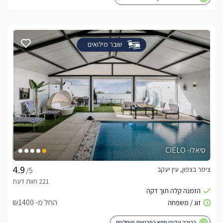
שובר מילואים
סיאלו- CIELO
צימר בצפון, עין יעקב
/5
החל מ- ₪1400
בריכה וגקוזי ספא בפרטיות מוחלטת