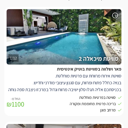
סוויטת מיכאלה 2
1/12
פאר ושלווה בסוויטת בוטיק אינטימית
סוויטת אירוח מרווחת עם פרטיות מוחלטת.
בנויה כחלל פתוח ומרווח, עם סגנון עיצובי מודרני וחדיש.
בכניסתכם אליה תגלו סלון ישיבה מרווח וגדול במרכזו ניצבת ספה נוחה
במיוחד בצבע אפור מבד איכותי עם גימורים בצבע שחור.
סוויטה בפרטיות מוחלטת
₪1100
עם תאורה דקורטיבית מיוחדת ואלמנטים עיצוביים המתחילים בשולחן
בריכה פרטית מחוממת ומקורה
הקפה, המזנון והקיר המעוצב.
מרחב מוגן
למול הסלון ניצב מטבח מאובזר בגווני עץ ואפור, עם שילוב ארונות
שחורים ושיש ייחודי, המטבח מאובזר וכולל מכונת קפה, מיני בר, כיריים