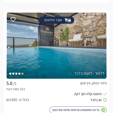
שובר מילואים
דלמור - לזוגות בלבד
צימר בצפון, עין יעקב
/5
החל מ- ₪1400
בריכה מחוממת בפרטיות מלאה מול הנוף