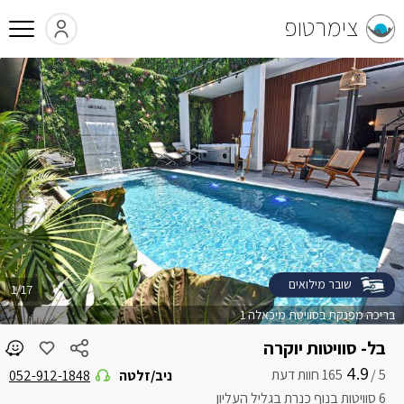
צימרטופ
שובר מילואים
1/17
בריכה מפנקת בסוויטת מיכאלה 1
בל- סוויטות יוקרה
4.9
5 /
ניב/זלטה
052-912-1848
6 סוויטות בנוף כנרת בגליל העליון