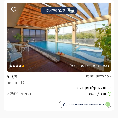
במיוחד וגודלה 190 מ"ר. מעוצבות ברמה הגבוהה ביותר, ומזמינות 
לאירוח קסום ובלתי נשכח.
שובר מילואים
החוץ
אזור החוץ של סוויטות מיכאלה (נפרדות האחת מהשניה ובפרטיות 
באיזור החיצוני של כל אחת תמצאו בריכת שחייה בנויה ופרטית 
לחלוטין, מחוממת ומקורה בחודשי החורף ומרעננת במיוחד בחודשי 
הקיץ, עם מיטות שיזוף מובנות, מפל מים ומדרגות נוחות לכניסה 
נסיה - סוויטת בוטיק בגליל
לצד הבריכה ערסל נדנדה, מיטות שיזוף מעוצבות, פינות ישיבה וגם 
צימר בצפון, נטועה
/5
מתחם החוץ של M  פרטי ומעוצב תחכה לכם מרפסת נוף קסומה 
מעוצבת עם, פופים ופינות ישיבה נוחות. במרכז המרפסת ניצב 
החל מ- ₪2500
ג'קוזי ספא זרמים גדול בקירוי עדין, לצידו ערסל נדנדה ושולחן 
מארח אישי צמוד ושירות כיד המלך!
בנוסף תמצאו בה גם בריכת שחיה מעוצבת שקועה, מחוממת 
בחודשי החורף עם טרסה קטנה לכסאות בתוך המים, לצד הבריכה 