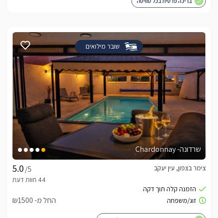
בריכה פרטית בכל סוויטה
שובר מילואים
שרדונה- Chardonnay
צימר בצפון, עין יעקב
/5
החל מ- ₪1500