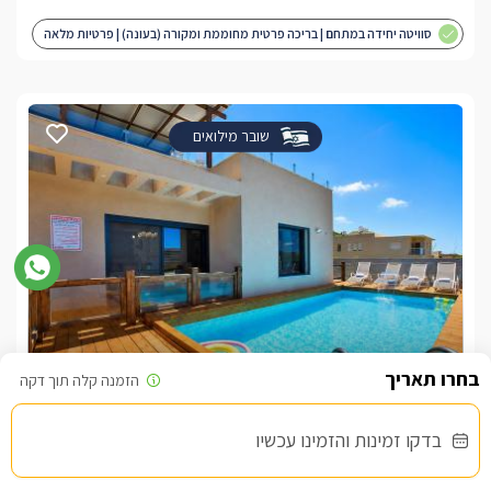
סוויטה יחידה במתחם | בריכה פרטית מחוממת ומקורה (בעונה) | פרטיות מלאה
| מותאם לציבור הדתי
שובר מילואים
אחוזת אפנדי
צימר בצפון, יערה
/5
בדקו זמינות והזמינו עכשיו
החל מ- ₪4000