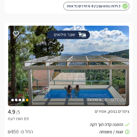
3 וילות נופש עם בין 6-8 חדרים כל אחת
שובר מילואים
זמן חלום - ספא ואירוח
צימרים בצפון, אמירים
/5
החל מ- ₪850