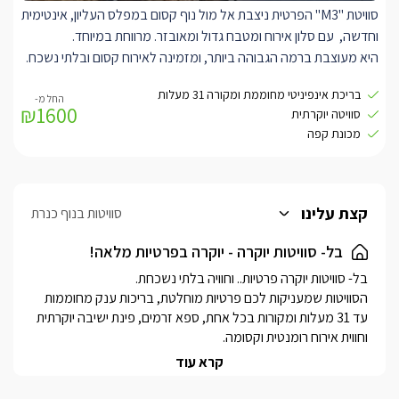
סוויטת "M3" הפרטית ניצבת אל מול נוף קסום במפלס העליון, אינטימית
בנוסף, קיים חדר שינה עם חדר רחצה מפואר , להזמנת החדר הנוסף
וחדשה, עם סלון אירוח ומטבח גדול ומאובזר. מרווחת במיוחד.
בתיאום מול בעל המתחם ובתוספת תשלום.
היא מעוצבת ברמה הגבוהה ביותר, ומזמינה לאירוח קסום ובלתי נשכח.
עם סלון אירוח מרווח, ובו טלוויזיה SMART חדישה וגדולה המחוברת
בריכת אינפיניטי מחוממת ומקורה 31 מעלות
לאנטרנט אלחוטי.
₪1600
סוויטה יוקרתית
מטבח מאובזר עם מכונת אספרסו חדשה וקפסולות, תנור ומיקרוגל,
מכונת קפה
מקרר, וכלי הגשה לשימוש המתארחים. בנוסף, שולחן אוכל.
בחדר השינה היוקרתי ניצבת מיטת קינג סייז מפנקת ורכה, עם מזרן
איכותי מוצע במצעים נעים ואיכותיים, עם טלוויזיה חדישה חכמה,
מחוברת לאינטרנט אלחוטי.
קצת עלינו
סוויטות בנוף כנרת
עם אבזור מלא ויוקרתי, עם כורסאות זוגיות, שטיחים ומראות, עציצי נוי
ותאורה מיוחדת.
בל- סוויטות יוקרה - יוקרה בפרטיות מלאה!
לסוויטה חדר רחצה מרווח וגדול במיוחד בו תמצאו עם שירותים, כיור זוגי
מהודר, עם מראות מעוצבות, ואמבט אליפסה קרמי מיוחד.
הסוויטות שמעניקות לכם פרטיות מוחלטת, בריכות ענק מחוממות 
עד 31 מעלות ומקורות בכל אחת, ספא זרמים, פינת ישיבה יוקרתית 
קרא עוד
שוכנות בנוף כנרת, ליד ראש פינה, ומשקיפות לנוף המרהיב של 
הגליל העליון.בזכות מיקומן המדויק, זוכות הסוויטות לאטרקציות 