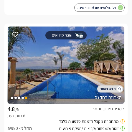
וילה חלומית עם 6 חדרי שינה
שובר מילואים
האחוזה בחד נס
צימרים בצפון, חד נס
/5
החל מ- ₪990