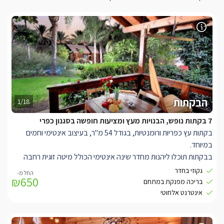
הבקתות
1/18
7 בקתות נופש, הבנויות מעץ ומציעות חופשה בסגנון כפרי
בקתות עץ כפריות ורומנטיות, בגודל 54 מ"ר, בעיצוב אינטימי וחמים
במיוחד.
בבקתות תוכלו ליהנות מחדר שינה אינטימי הכולל מיטה זוגית רחבה
ונוחה מעץ, לצדה ניצב ג'קוזי זוגי רומנטי על במת עץ פינתית ומסך LCD
גקוזי בחדר
₪650
37' בערוצי הלוויין.
בריכה מפנקת במתחם
פינת ישיבה נעימה, בסלון האירוח ישנה ספה גדולה נפתחת, שולחן
אינטרנט אלחוטי
סעודה כפרי, מיזוג אוויר, ומטבחון הכולל מקרר, מיקרוגל, כיריים
חשמליות, פינת קפה וכלי מטבח.