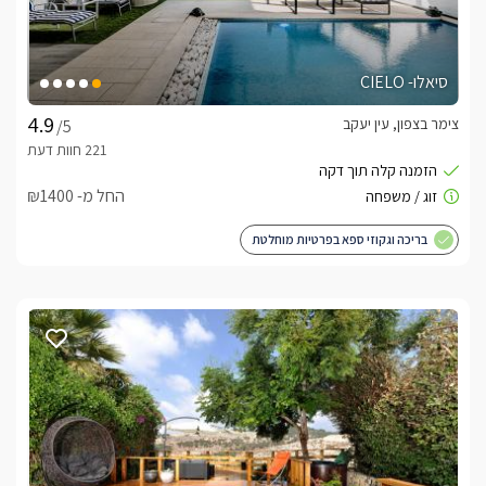
סיאלו- CIELO
צימר בצפון, עין יעקב
/5
החל מ- ₪1400
בריכה וגקוזי ספא בפרטיות מוחלטת