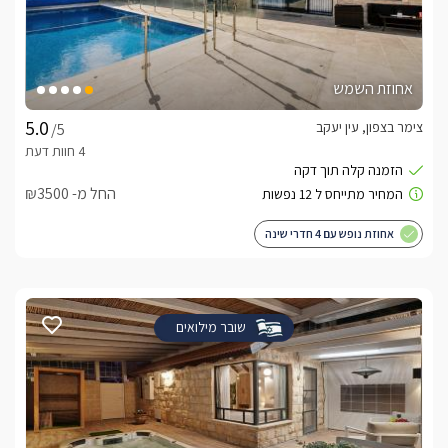
אחוזת השמש
צימר בצפון, עין יעקב
/5
החל מ- ₪3500
אחוזת נופש עם 4 חדרי שינה
שובר מילואים