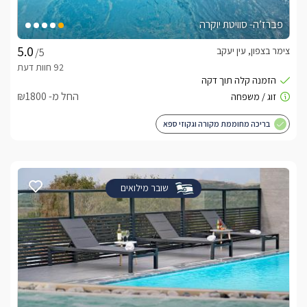
פברז’ה- סוויטת יוקרה
צימר בצפון, עין יעקב
/5
החל מ- ₪1800
בריכה מחוממת מקורה וגקוזי ספא
שובר מילואים