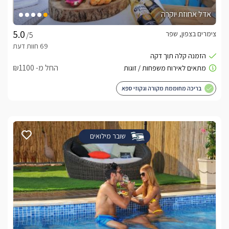
אדל אחוזת יוקרה
צימרים בצפון, שפר
/5
החל מ- ₪1100
בריכה מחוממת מקורה וגקוזי ספא
שובר מילואים