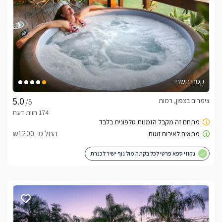
שבילי אבן יפהפיים מובילים לבקתות העץ הקסומות, בצדי הדרך 
פזורים פריטי נוי ופסלים יפים, צמחייה עשירה ומטופחת ואבזור 
השבילים מובילים בין היתר למתחם החוץ המשותף בו תיהנו 
מבריכת שחייה גדולה ומפנקת,(פעילה בחודשי הקיץ בלבד) סביבה 
פזורות מיטות שיזוף וכסאות נוח, שמשיות, גדר גבוהה לשמירה על 
הפרטיות, חדר אוכל איכותי ומושקע הכולל שולחנות סעודה כפריים, 
קסם השני
הגן כולו עטוף בפסלי נוי, עצים,  נדנדה, ערסלים, פינת מנגל, 
צימרים בצפון, רמות
/5
צמחייה יפה ומטופחת ותאורת גן צבעונית. 
החל מ- ₪1200
מיקום
גקוזי ספא פרטי לכל בקתה מול נוף ישיר לכנרת
בנוסף בסביבה הקרובה מצפים לכם שלל מסלולי טיול, תצפיות 
נוף, טיולי סוסים, ג'יפים וטרקטורונים שיוצאים לשטח מתוך המושב 
עצמו, מבחר מסעדות, מתחם הקניות בצמח, גני חי לילדים ועוד. 
תוספת תשלום