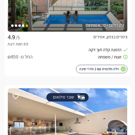
זמן חלום - ספא ואירוח
צימרים בצפון, אמירים
/5
החל מ- ₪850
וילה חלומית עם 2 חדרי שינה
שובר מילואים