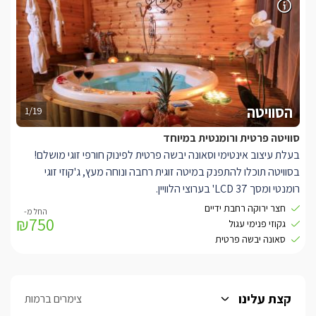
לכל בקתה יציאה אל מרפסת ישיבה פרטית נעימה.
הסוויטה
1/19
סוויטה פרטית ורומנטית במיוחד
בעלת עיצוב אינטימי וסאונה יבשה פרטית לפינוק חורפי זוגי מושלם!
בסוויטה תוכלו להתפנק במיטה זוגית רחבה ונוחה מעץ, ג'קוזי זוגי
רומנטי ומסך LCD 37' בערוצי הלוויין.
פינת ישיבה נעימה, שולחן סעודה כפרי, מיזוג אוויר, מטבחון מאובזר
חצר ירוקה רחבת ידיים
₪750
הכולל מקרר, מיקרוגל, כיריים חשמליות, פינת קפה וכלי מטבח.
גקוזי פנימי עגול
לכל בקתה יציאה אל מרפסת ישיבה פרטית נעימה. בנוסף, בסוויטה
סאונה יבשה פרטית
תיהנו גם מסאונה יבשה פרטית ומפנקת.
קצת עלינו
צימרים ברמות