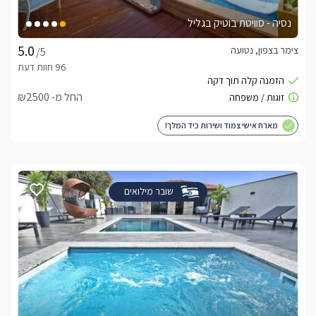
נסיה - סוויטת בוטיק בגליל
צימר בצפון, נטועה
/5
החל מ- ₪2500
מארח אישי צמוד ושירות כיד המלך!
שובר מילואים