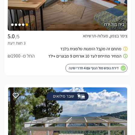
בית מול ירח
צימר בצפון, מעלות-תרשיחא
/5
החל מ- ₪1900
דירת נופש מול הנוף עם 4 חדרי שינה
שובר מילואים