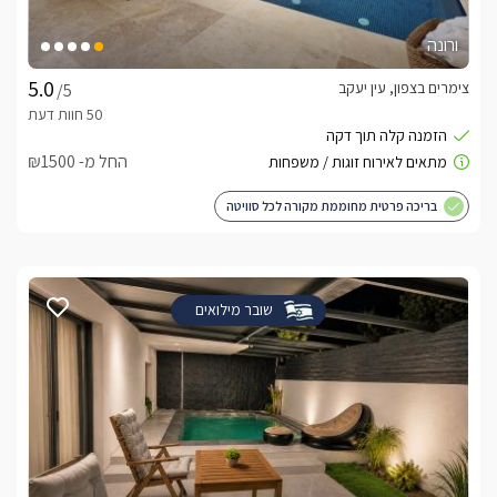
ורונה
צימרים בצפון, עין יעקב
/5
החל מ- ₪1500
בריכה פרטית מחוממת מקורה לכל סוויטה
שובר מילואים