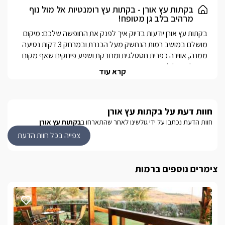
בקתות עץ אורן - בקתות עץ רומנטיות אל מול נוף
מרהיב בלב גן מטופח!
בקתות עץ אורן יודעות בדיוק איך לפנק את החופשה שלכם: מיקום 
מושלם במושב רמות הנחשק מעל הכנרת ובמרחק 3 דקות נסיעה 
ממנה, אווירה כפרית נוסטלגית ומחבקת ושפע פינוקים שאף מקום 
קרא עוד
למתחם הירוק והמטופח 8 בקתות בעיצוב כפרי רומנטי, מלאות 
חוות דעת על בקתות עץ אורן
מטבחון מאובזר היטב, מיטה זוגית נוחה, מסך LCD עם חיבור 
חוות הדעת נכתבו על ידי גולשינו לאחר שהתארחו ב
בקתות עץ אורן
בנוסף, תוכלו ליהנות מסאונה יבשה פרטית ומקצועית הנמצאת 
צפייה בכל חוות הדעת
עוד במתחם, בריכת שחייה מרכזית בבנייה איכותית, שפע מרחב 
צימרים נוספים ברמות
מטופח וחדר אוכל מרהיב בעיצוב כפרי למגוון ארוחות ופינוקים 
טעימים בהפתעה... (פעילה בחודשי הקיץ בלבד)
מתחם הגן המשותף