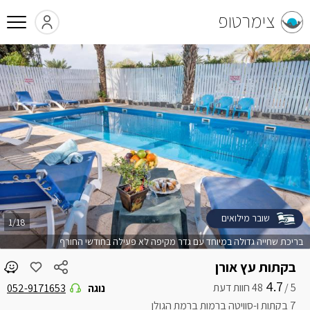
צימרטופ
שובר מילואים
1/18
בריכת שחייה גדולה במיוחד עם גדר מקיפה לא פעילה בחודשי החורף
בקתות עץ אורן
4.7
5 /
נוגה
052-9171653
7 בקתות ו-סוויטה ברמות ברמת הגולן