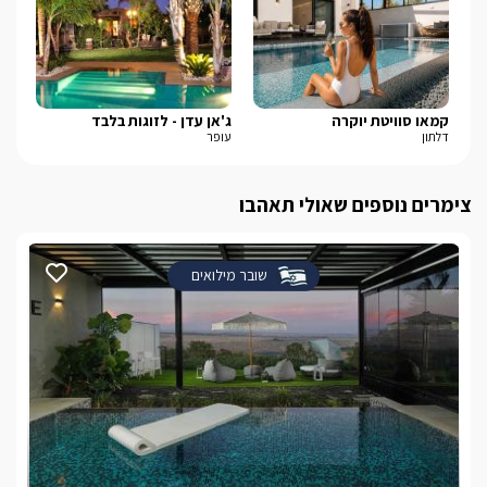
קמאו סוויטת יוקרה
ג'אן עדן - לזוגות בלבד
מרי
דלתון
עופר
כפר
צימרים נוספים שאולי תאהבו
שובר מילואים