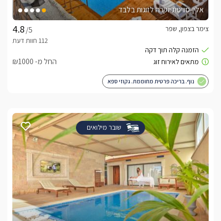
אלין-סוויטת יוקרה לזוגות בלבד
צימר בצפון, שפר
/5
החל מ- ₪1000
נוף. בריכה פרטית מחוממת. גקוזי ספא
שובר מילואים