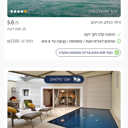
שקד סוויטת בוטיק
צימר בצפון, עין יעקב
/5
החל מ- ₪1500
גקוזי ספא מפנק ובריכה מחוממת ומקורה
שובר מילואים