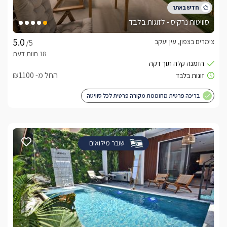
סוויטות נרקיס - לזוגות בלבד
צימרים בצפון, עין יעקב
/5
החל מ- ₪1100
בריכה פרטית מחוממת מקורה פרטית לכל סוויטה
שובר מילואים