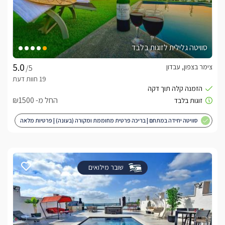
סוויטה גלילית לזוגות בלבד
צימר בצפון, עבדון
/5
החל מ- ₪1500
סוויטה יחידה במתחם | בריכה פרטית מחוממת ומקורה (בעונה) | פרטיות מלאה
| מותאם לציבור הדתי
שובר מילואים