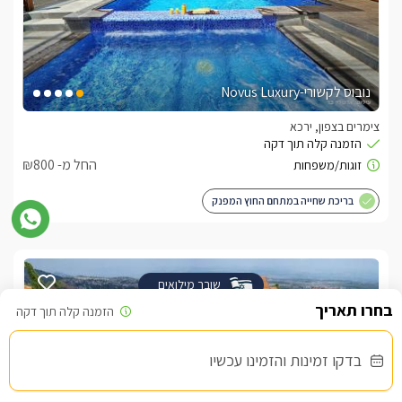
נובוס לקשורי-Novus Luxury
צימרים בצפון, ירכא
החל מ- ₪800
בריכת שחייה במתחם החוץ המפנק
שובר מילואים
בדקו זמינות והזמינו עכשיו