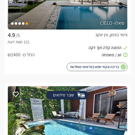
סיאלו- CIELO
צימר בצפון, עין יעקב
/5
החל מ- ₪1400
בריכה וגקוזי ספא בפרטיות מוחלטת
שובר מילואים