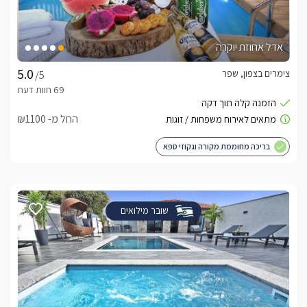
אדל אחוזת יוקרה
צימרים בצפון, שפר
/5
החל מ- ₪1100
בריכה מחוממת מקורה וגקוזי ספא
שובר מילואים