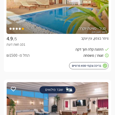
סגול - סוויטת יוקרה
צימר בצפון, עין יעקב
/5
החל מ- ₪1500
בריכה וגקוזי ספא פרטיים
שובר מילואים