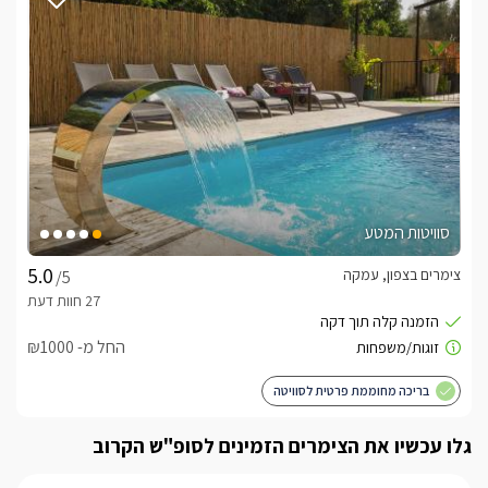
ארוחות
בתוספת תשלום ותיאום מראש תוכלו ליהנות מארוחות בוקר 
איכותיות ועשירות, מגוונות וטעימות במיוחד. 
חשוב לדעת
סוויטות המטע
לצפייה במדיניות ותנאי הזמנה -
לחצו כאן
צימרים בצפון, עמקה
/5
החל מ- ₪1000
בריכה מחוממת פרטית לסוויטה
לידיעתכם, הפרטים המוצגים באתר: התפוסה המחירים והמבצעים
מעודכנים ומאומתים. תוכלו לבדוק ולבצע הזמנה באהבה רבה ♥
גלו עכשיו את הצימרים הזמינים לסופ"ש הקרוב
לפרטים נוספים או שאלות אנחנו פה לשירותכם
בברכה, אבישג ופיני -
052-9787326