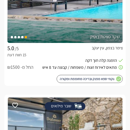
שקד סוויטת בוטיק
צימר בצפון, עין יעקב
/5
החל מ- ₪1500
גקוזי ספא מפנק ובריכה מחוממת ומקורה
שובר מילואים