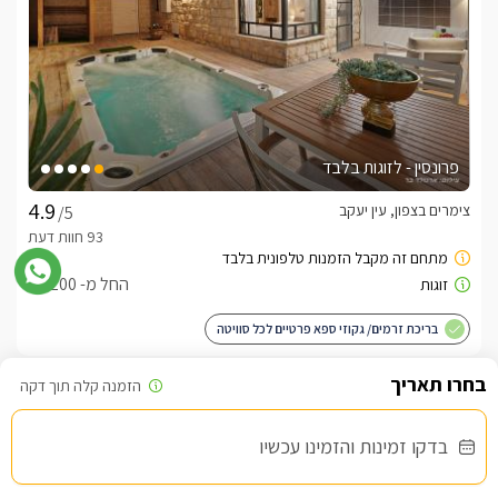
פרונסין - לזוגות בלבד
צימרים בצפון, עין יעקב
/5
החל מ- ₪1200
בריכת זרמים/ גקוזי ספא פרטיים לכל סוויטה
שובר מילואים
בדקו זמינות והזמינו עכשיו