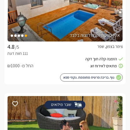
אלין-סוויטת יוקרה לזוגות בלבד
צימר בצפון, שפר
/5
החל מ- ₪1000
נוף. בריכה פרטית מחוממת. גקוזי ספא
שובר מילואים