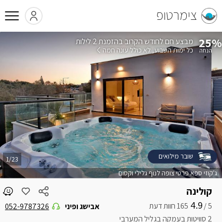
צימרטופ
25%
בהזמנת 2 לילות
כל ימות השבוע
לא כולל עונה חמה
שובר מילואים
1/23
ג'קוזי ספא פרטי צופה לנוף גלילי וקסום
קולינה
4.9
5 /
אבישג ופיני
052-9787326
2 סוויטות בעמקה בגליל המערבי