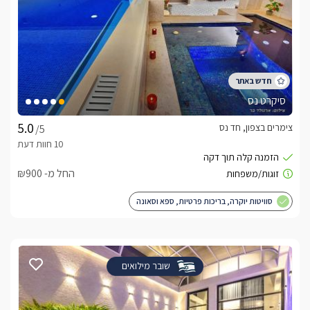
סיקרט נס
צימרים בצפון, חד נס
/5
החל מ- ₪900
סוויטות יוקרה, בריכות פרטיות, ספא וסאונה
שובר מילואים