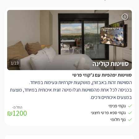
סוויטות קולינה
1/23
סוויטות יפהפיות עם ג'קוזי פרטי
הסוויטות זהות באבזורן, מושקעות יוקרתיות ונעימות במיוחד.
בכניסה לכל אחת מהסוויטות תגלו מיטה זוגית איכותית במיוחד, מוצעת
במצעים איכותיים ורכים.
לצידה שידות בגוונים בהירים, עם ארונות לאחסון החפצים האישיים
גקוזי פנימי
₪1200
שלכם. שם גם תוכלו להדליק נורות קריאה.
גקוזי ספא פרטי חיצוני
אל מול המיטה ניצבת טלוויזיה על עמוד מתכוונן לנוחות מירבית- אותו
נוף חלומי
תוכלו לסובב גם אל הג'קוזי הפנימי והחם שמחכה לכם בפינת הסוויטה.
עוד תמצאו בכל אחת מהן מטבחון עם מכונת קפה וקפסולות איכותיות,