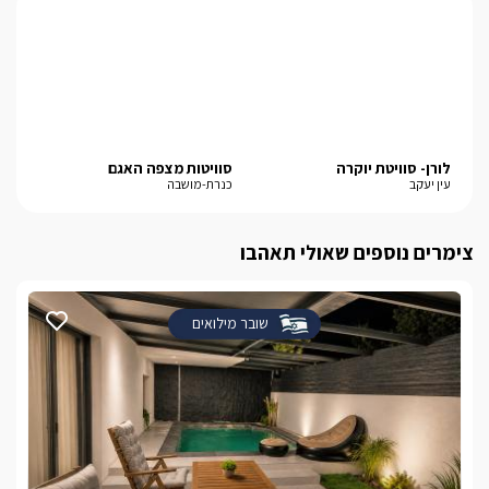
לצפייה באטרקציות ומסעדות בקרבת קולינה -
לחצו
כאן
לורן- סוויטת יוקרה
סוויטות מצפה האגם
פי
עין יעקב
כנרת-מושבה
חד 
צימרים נוספים שאולי תאהבו
שובר מילואים