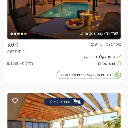
שרדונה- Chardonnay
צימר בצפון, עין יעקב
/5
החל מ- ₪1500
בריכה פרטית וגקוזי ספא פרטיים לסוויטה
שובר מילואים