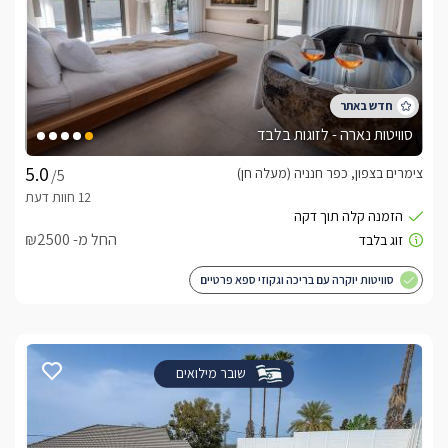
סוויטות נארה - לזוגות בלבד
צימרים בצפון, כפר חנניה (מעלה חן)
/5
החל מ- ₪2500
סוויטות יוקרה עם בריכה וגקוזי ספא פרטיים
שובר מילואים