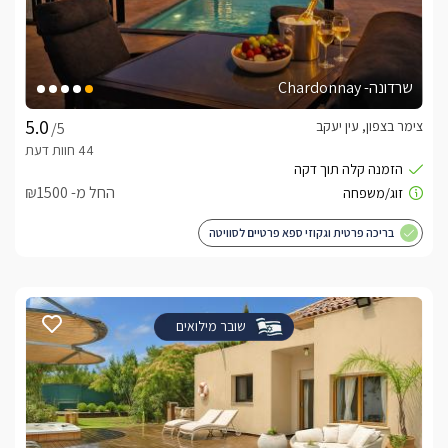
שרדונה- Chardonnay
צימר בצפון, עין יעקב
/5
החל מ- ₪1500
בריכה פרטית וגקוזי ספא פרטיים לסוויטה
שובר מילואים