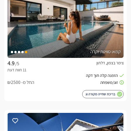
קמאו סוויטת יוקרה
צימר בצפון, דלתון
/5
החל מ- ₪2500
בריכת שחייה מקורה וג