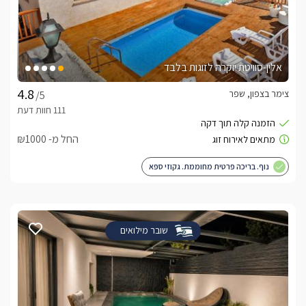
אלין-סוויטת יוקרה לזוגות בלבד
צימר בצפון, שפר
/5
החל מ- ₪1000
נוף. בריכה פרטית מחוממת. גקוזי ספא
שובר מילואים