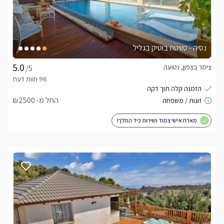
נסיה - סוויטת בוטיק בגליל
צימר בצפון, נטועה
/5
החל מ- ₪2500
מארח אישי צמוד ושירות כיד המלך!