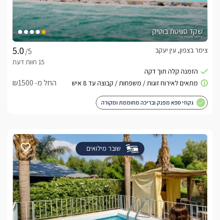
שקד סוויטת בוטיק
צימר בצפון, עין יעקב
/5
החל מ- ₪1500
גקוזי ספא מפנק ובריכה מחוממת ומקורה
שובר מילואים