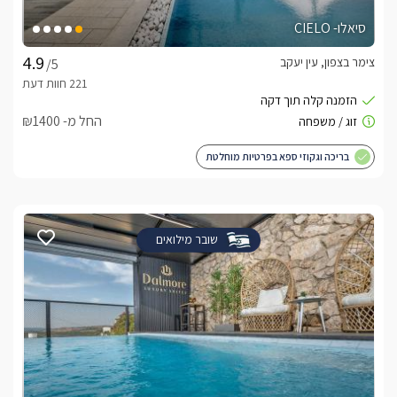
סיאלו- CIELO
צימר בצפון, עין יעקב
/5
החל מ- ₪1400
בריכה וגקוזי ספא בפרטיות מוחלטת
שובר מילואים