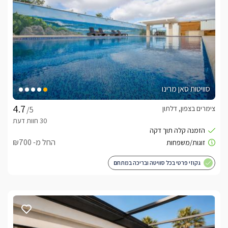
למי אנחנו מתאימים?
וילה סבן דרים מתאימה למשפחות, קבוצות חברים, זוגות, ימי גיבוש, 
שבתות חתן, ימי הולדת, בר ובת מצווה, מסיבות רווקים ורווקות, 
חתונות והתארגנות כלה. עם אירוח של עד 20 אורחים, מתקנים 
יוקרתיים ומיקום מושלם בלב הגליל העליון, זוהי הבחירה האידיאלית 
למי שמחפש חופשה או אירוע ברמה גבוהה.
לצפייה במדיניות ותנאי הזמנה -
לחצו כאן
סוויטות סאן מרינו
צימרים בצפון, דלתון
/5
הזמנות טלפוניות בלבד
לפרטים נוספים או שאלות אנחנו פה לשירותכם
החל מ- ₪700
בברכה, בת שבע -
072-2727396
גקוזי פרטי בכל סוויטה ובריכה במתחם
לצפייה באטרקציות ומסעדות בקרבת וילה סבן דרים -
לחצו כאן