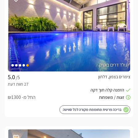
וילה סבן דרים מעוצבת בסגנון מודרני ומרשים, עם חללים גדולים, 
תקרות גבוהות והמון אור טבעי היוצרים תחושת מרחב ויוקרה. הוילה 
כוללת 5 חדרי שינה מרווחים, כאשר לכל חדר חדר רחצה פרטי, 
טלוויזיה, ארונות אחסון ושידות לילה – לנוחות מרבית ולפרטיות 
במרכז הוילה מחכה לכם סלון מפואר עם מערכת ישיבה גדולה, 
מסך ענק בגודל 100 אינץ' המחובר ל-YES לחוויית צפייה מושלמת, 
קמין חשמלי ושולחן סנוקר. המטבח מאובזר במלואו וכולל מקרר, 
תנור, כיריים חשמליות, מיקרוגל וכל הדרוש להכנת ארוחות, לצד 
גולד דרים בוטיק
כל חללי הוילה מתוחזקים ברמה גבוהה, נקיים ומאובזרים בקפידה, 
צימרים בצפון, דלתון
/5
כדי להעניק לכל אורח חוויית אירוח יוקרתית, נוחה ומפנקת.
החל מ- ₪1300
בריכת שחייה פרטית
בריכת שחייה פרטית, מחוממת ומקורה בגודל 9×3 מטר ובעומק של 
בריכה פרטית מחוממת מקורה לכל סוויטה
עד 1.5 מטר, המאפשרת ליהנות משחייה בכל עונות השנה, לצד 
פרטיות מלאה.