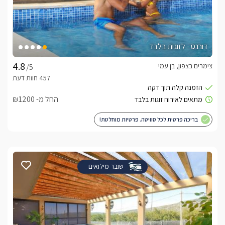
דורנס - לזוגות בלבד
צימרים בצפון, בן עמי
/5
החל מ- ₪1200
בריכה פרטית לכל סוויטה. פרטיות מוחלטת!
שובר מילואים