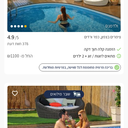
ולדמנס
צימרים בצפון, כפר ורדים
/5
החל מ- ₪1100
בריכה פרטית מחוממת לכל סוויטה, בפרטיות מוחלטת.
שובר מילואים