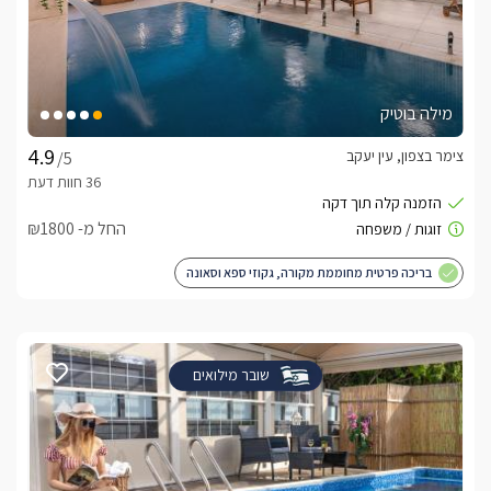
מילה בוטיק
צימר בצפון, עין יעקב
/5
החל מ- ₪1800
בריכה פרטית מחוממת מקורה, גקוזי ספא וסאונה
שובר מילואים