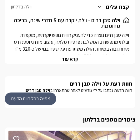
האורחים. בנוסף, בקומה העליונה מחכה מרפסת מקורה עם סלון אירוח
קצת עלינו
וילה בדלתון
נוסף, מטבח שירות ופינת אוכל, המשקיפה אל הנוף הפסטורלי של
הגליל.
וילה סבן דרים - וילת יוקרה עם 5 חדרי שינה, בריכה
מחוממת
מחוץ לוילה ממתין מתחם חוץ פרטי ומטופח, הכולל בריכת שחייה
מחוממת ומקורה, מטבח חוץ, עמדת BBQ, פינות ישיבה, מיטות שיזוף
וילה סבן דרים נוצרה כדי להעניק חוויית נופש יוקרתית, מוקפדת 
וריהוט גן איכותי – כל מה שצריך כדי ליהנות מחופשה יוקרתית באווירה
ובלתי מתפשרת, המשלבת פרטיות מלאה, עיצוב מודרני וסטנדרט 
פרטית ורגועה.
אירוח גבוה במיוחד. הוילה משתרעת על שטח בנוי של כ-320 מ"ר 
ועל שטח כולל של כ-750 מ"ר, ומציעה אירוח מפנק למשפחות, 
קרא עוד
קבוצות וזוגות עם 5 חדרי שינה מרווחים, בריכת שחייה פרטית 
מחוממת ומקורה במתחם חוץ יוקרתי. הוילה מתאימה לאירוח של עד 
חוות דעת על וילה סבן דרים
הוילה ממוקמת במושב דלתון שבגליל העליון, אזור קסום המפורסם 
ביקבי הבוטיק, בנופי הכרמים ובמסלולי הטבע היפים בישראל. 
חוות הדעת נכתבו על ידי גולשינו לאחר שהתארחו ב
וילה סבן דרים
מכאן תוכלו ליהנות מקרבה ליקבים מובילים, מסעדות איכותיות, 
צפייה בכל חוות הדעת
מסלולי טיול בהר מירון ובנחל דישון, לצד שקט, פרטיות ואווירה 
גלילית ייחודית. בקרבת המתחם תמצאו גם בית כנסת ומקווה, 
לנוחות הציבור הדתי.
צימרים נוספים בדלתון
חללי האירוח והחדרים