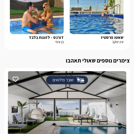
שאטו פרסטיז
דורנס - לזוגות בלבד
בל-
עין יעקב
בן עמי
נוף
צימרים נוספים שאולי תאהבו
שובר מילואים