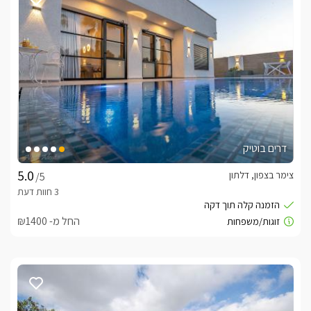
מה יש במתחם החוץ?
מתחם החוץ המרווח משלים את חוויית האירוח עם בריכת שחייה 
פרטית ומחוממת,מטבח חוץ מאובזר, עמדת BBQ מקצועית, פינות 
ישיבה נוחות, מיטות שיזוף, ריהוט גן איכותי ושולחן אוכל חיצוני 
בנוסף, בקומה העליונה תיהנו ממרפסת מקורה גדולה הכוללת סלון 
אירוח, מטבח שירות ופינת אוכל, עם יציאה למרפסת רחבת ידיים 
המשקיפה אל נופי הגליל ומספקת מקום מושלם לבילוי משותף 
לאורך כל שעות היום.
דרים בוטיק
מה כלול באירוח?
צימר בצפון, דלתון
/5
לרשות האורחים אינטרנט אלחוטי, חניה פרטית ל-4 רכבים, מגבות 
רחצה, מוצרי טיפוח, קפה, קפסולות קפה, תה, סוכר, חלב, בקבוק יין 
החל מ- ₪1400
ושוקולדים. בתיאום מראש ובתוספת תשלום ניתן להזמין ארוחות 
בוקר, ארוחות שף, ארוחות כשרות, טבעוניות או ללא גלוטן וכן חצי 
הוילה מותאמת גם לציבור הדתי וכוללת פלטת שבת, מיחם, 
ובקרבתה נמצאים בית כנסת ומקווה.