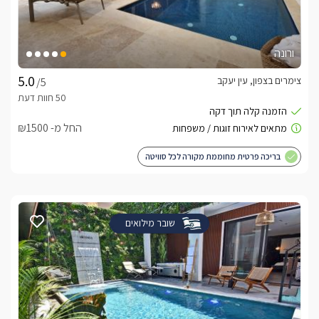
ורונה
צימרים בצפון, עין יעקב
/5
החל מ- ₪1500
בריכה פרטית מחוממת מקורה לכל סוויטה
שובר מילואים