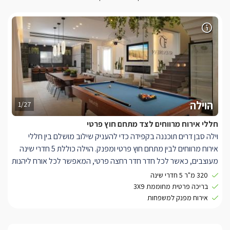
הוילה
1/27
חללי אירוח מרווחים לצד מתחם חוץ פרטי
וילה סבן דרים תוכננה בקפידה כדי להעניק שילוב מושלם בין חללי
אירוח מרווחים לבין מתחם חוץ פרטי ומפנק. הוילה כוללת 5 חדרי שינה
מעוצבים, כאשר לכל חדר חדר רחצה פרטי, המאפשר לכל אורח ליהנות
מנוחות ופרטיות מלאה לאורך כל החופשה.
320 מ"ר 5 חדרי שינה
במרכז הוילה נמצא חלל אירוח גדול ומואר הכולל סלון מפנק עם
בריכה פרטית מחוממת 3X9
מערכת ישיבה רחבה, מסך ענק בגודל 100 אינץ', קמין חשמלי ושולחן
אירוח מפנק למשפחות
סנוקר לבילוי משותף. לצד הסלון תמצאו פינת אוכל גדולה ומטבח
מודרני ומאובזר במלואו, הכולל את כל הדרוש להכנת ארוחות לכלל