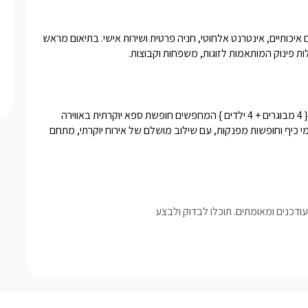
לרשות האורחים מטבח מאובזר, פינת קפה וכיבוד קל, מגבות ומצעים איכותיים, אינטרנט אלחוטי, חניה פרטית ושירות אישי. בתיאום מראש 
ילות פינוק המותאמות לזוגות, משפחות וקבוצות.
וילה ספא חלום מתאימה לזוגות, משפחות וקבוצות של עד 8 נופשים { 4 מבוגרים + 4 ילדים } המחפשים חופשת ספא יוקרתית באווירה 
פרטית. המתחם מושלם גם לימי הולדת, ימי נישואין, מסיבות רווקות, ימי כיף וחופשות מפנקות, עם שילוב מושלם של אירוח יוקרתי, מתחם 
דכנים ומאומתים. תוכלו לבדוק ולבצע