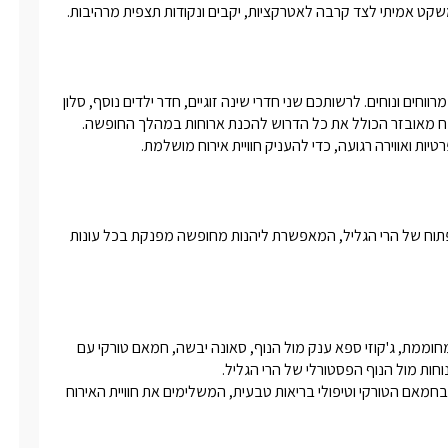
משקט אמיתי לצד קרבה לאטרקציות, יקבים ונקודות תצפית מרהיבות.
וילה ספא חלום מעוצבת באווירה חמימה ונעימה ומציעה חללי אירוח מרווחים ונוחים. לרשותכם שני חדרי שינה זוגיים, חדר ילדים נוסף, סלון 
טיות ואווירה רגועה, כדי להעניק חוויית אירוח מושלמת.
בריכת שחייה פרטית, בגודל 5X2.5, מחוממת וממוקמת מול הנוף הפתוח של הרי הגליל, המאפשרת ליהנות מחופשה מפנקת בכל עונות 
מתחם החוץ מציע חוויית ספא ייחודית הכוללת בריכת שחייה פרטית ומחוממת, ג'קוזי ספא ענק מול הנוף, סאונה יבשה, חמאם טורקי עם 
בנוסף, אנו מציעים במתחם טיפולי ספא מקצועיים ומפנקים, עיסויים בחמאם הטורקי וטיפולי בריאות טבעית, המשלימים את חוויית האירוח 