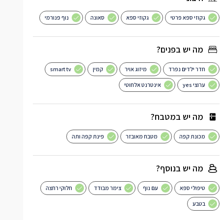
גקוזי ספא פרטי
גקוזי ספא
סאונה
נוף פנורמי
מה יש בפנים?
חדר ילדים נפרד
מיזוג אויר
קמין
smart tv
ערוצי yes
אינטרנט אלחוטי
מה יש במטבח?
מכונת קפה
מטבח מאובזר
פינת קפה ותה
מה יש בנוסף?
טיפולי ספא
עם נוף
צימר מבודד
חלוקי רחצה
בטבע