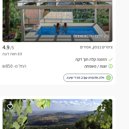
זמן חלום - ספא ואירוח
צימרים בצפון, אמירים
/5
החל מ- ₪850
וילה חלומית עם 2 חדרי שינה