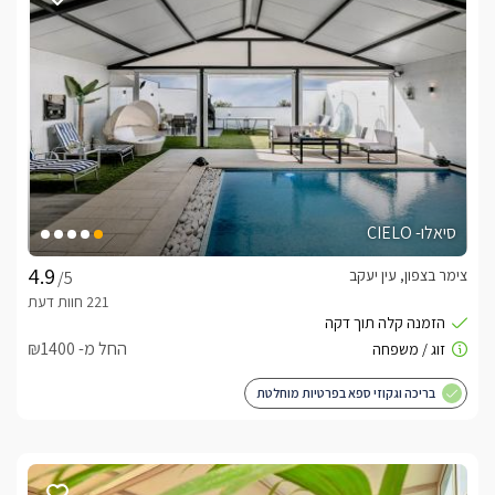
סיאלו- CIELO
צימר בצפון, עין יעקב
/5
החל מ- ₪1400
בריכה וגקוזי ספא בפרטיות מוחלטת