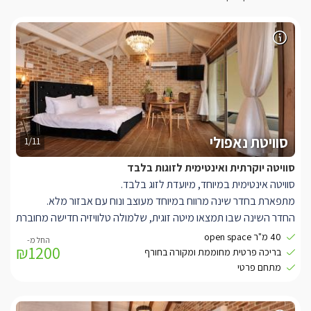
סוויטת נאפולי
1/11
סוויטה יוקרתית ואינטימית לזוגות בלבד
סוויטה אינטימית במיוחד, מיועדת לזוג בלבד.
מתפארת בחדר שינה מרווח במיוחד מעוצב ונוח עם אבזור מלא.
החדר השינה שבו תמצאו מיטה זוגית, שלמולה טלוויזיה חדישה מחוברת
לכבלי YES ואנטרנט אלחוטי.
40 מ"ר open space
₪1200
בנוסף, מטבח מאובזר, סלון ישיבה ואיזור חוץ מפנק ופרטי. ובו בריכת
בריכה פרטית מחוממת ומקורה בחורף
שחייה מפנקת ואינטימית ופינת ברביקיו.
מתחם פרטי