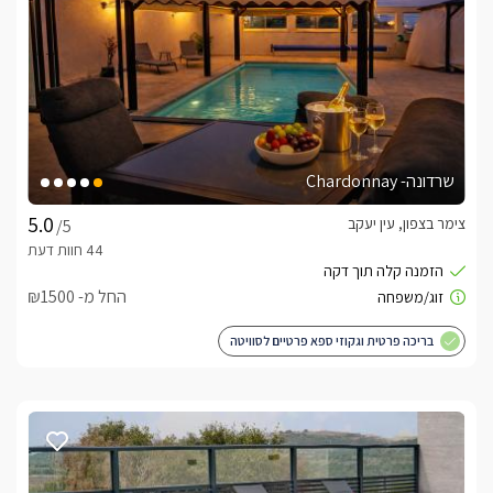
שינה מרווח במיוחד מעוצב ונוח עם אבזור מלא.החדר השינה שבו 
תמצאו מיטה זוגית, שלמולה טלוויזיה חדישה מחוברת לכבלי YES 
ואנטרנט אלחוטי. בנוסף, מטבח מאובזר, סלון ישיבה ואיזור חוץ 
מפנק ופרטי. ובו בריכת שחייה מפנקת ואינטימית ופינת ברביקיו.
איזור החוץ
שרדונה- Chardonnay
הסוויטות שוכנות במושב עין יעקב המשקיף על כל אזור הגליל 
צימר בצפון, עין יעקב
/5
באזור החוץ של סוויטת סורנטו קיימת בריכת שחיה מפוארת פרטית 
לחלוטין (מחוממת ומקורה בחודשי החורף), ג'קוזי ספא חיצוני , פינת 
החל מ- ₪1500
באזור החוץ הפרטי של סוויטת נאפולי האינטימית, ניצבת בריכת 
שחיה אינטימית ופרטית לחלוטין(מחוממת ומקורה בחודשי החורף), 
בריכה פרטית וגקוזי ספא פרטיים לסוויטה
פינת ברביקיו חדישה, פינות ישיבה ונוף קסום ושקט.
כלול באירוח
באירוח יחכו לכם : בקבוק יין איכותי, חלב, קפסולות למכונות הקפה, 
חטיפים, שוקולדים, פירות העונה ופינוקים נוספים. בחדרי הרחצה 