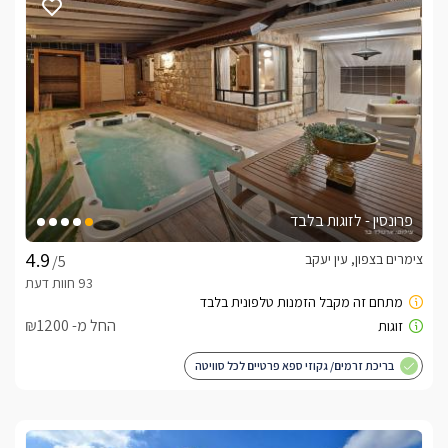
פרונסין - לזוגות בלבד
צימרים בצפון, עין יעקב
/5
החל מ- ₪1200
בריכת זרמים/ גקוזי ספא פרטיים לכל סוויטה