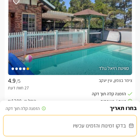
סוויטת רויאל גולד
צימר בצפון, עין יעקב
/5
החל מ- ₪1200
בריכה פרטית מחוממת ומקורה מול נוף מרהיב
בדקו זמינות והזמינו עכשיו