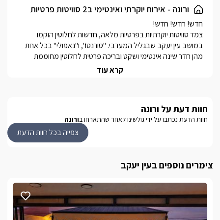
ורונה - אירוח יוקרתי ואינטימי ב2 סוויטות פרטיות
צמד סוויטות יוקרתיות בפרטיות מלאה, חדשות לחלוטין הוקמו 
במושב עין יעקב שבגליל המערבי. "סורנטו", ו"נאפולי" בכל אחת 
מהן חדר שינה אינטימי ושקט ובריכה פרטית לחלוטין מחוממת 
קרא עוד
סוויטת נאפולי מתאימה לזוגות בלבד, בעוד סוויטת סורנטו מתאימה 
לאירוח זוגי או משפחתי.
חוות דעת על ורונה
חוות הדעת נכתבו על ידי גולשינו לאחר שהתארחו ב
ורונה
הסוויטות
צפייה בכל חוות הדעת
במתחם שתי סוויטות פרטיות לחלוטין האחת מהשניה בעלות מתחמי 
צימרים נוספים בעין יעקב
סורנטו: סוויטה קסומה ויוקרתית בעלת חדר שינה אינטימי ומפנק 
מאובזר, עם טלוויזיה המחוברת לאנטרנט אלחוטי ולכבלי YES, 
ומיזוג אוויר.חדר רחצה פרטי מעוצב ואסתטי, עם אבזור מלא הכולל 
מגבות, חלוקים ותמרוקי רחצה ריחניים.עם ג'קוזי פרטי פנימי וג'קוזי 
נאפולי: סוויטה אינטימית במיוחד לזוגות בלבד , מתפארת בחדר 