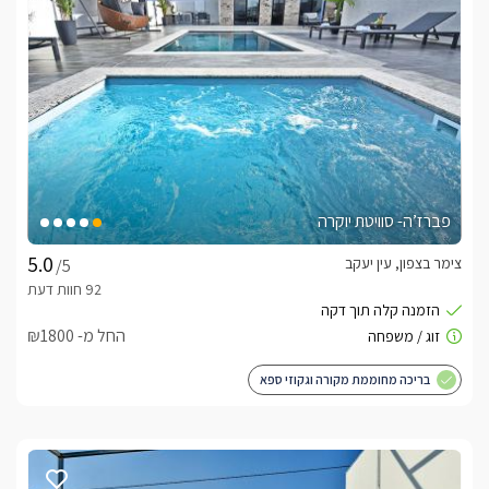
פברז’ה- סוויטת יוקרה
צימר בצפון, עין יעקב
/5
החל מ- ₪1800
בריכה מחוממת מקורה וגקוזי ספא