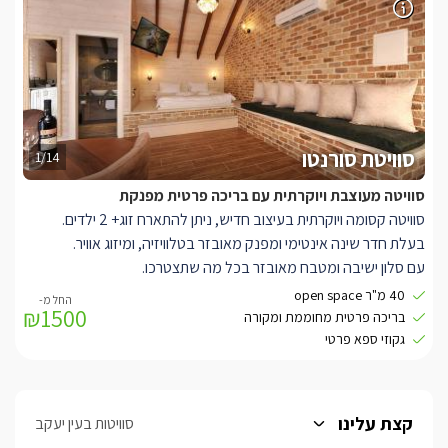
סוויטת סורנטו
1/14
סוויטה מעוצבת ויוקרתית עם בריכה פרטית מפנקת
סוויטה קסומה ויוקרתית בעיצוב חדיש, ניתן להתארח זוג+ 2 ילדים.
בעלת חדר שינה אינטימי ומפנק מאובזר בטלוויזיה, ומיזוג אוויר.
עם סלון ישיבה ומטבח מאובזר בכל מה שתצטרכו.
חדר רחצה פרטי מעוצב ואסתטי, עם אבזור מלא הכולל מגבות, חלוקים
40 מ"ר open space
₪1500
ותמרוקי רחצה ריחניים.
בריכה פרטית מחוממת ומקורה
וג'קוזי ספא חיצוני פרטי.
גקוזי ספא פרטי
בחצר הפרטית של הסוויטה ניצבת בריכה אינטימית.
קצת עלינו
סוויטות בעין יעקב