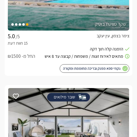
שקד סוויטת בוטיק
צימר בצפון, עין יעקב
/5
החל מ- ₪1500
גקוזי ספא מפנק ובריכה מחוממת ומקורה
שובר מילואים