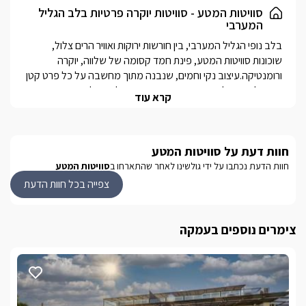
במתחם החוץ גינה רחבה עם פינות ישיבה ובריכת שחייה מחוממת
סוויטות המטע - סוויטות יוקרה פרטיות בלב הגליל
המערבי
ומקורה פרטית לסוויטה.
*במידה ומגיעים כקבוצה או שני זוגות תהנו ממטבח חוץ מאובזר עם
בלב נופי הגליל המערבי, בין חורשות ירוקות ואוויר הרים צלול, 
מקרר וכיריים.
שוכונות סוויטות המטע, פינת חמד קסומה של שלווה, יוקרה 
מושלם לאירוח זוג / 2 זוגות /משפחות
ורומנטיקה.עיצוב נקי וחמים, שנבנה מתוך מחשבה על כל פרט קטן 
קרא עוד
הסוויטות במתחם הן עולם קטן של רוגע ונוחות, עם עיצוב מוקפד, 
פרטיות מלאה ואווירה ביתית אך אלגנטית.המתחם מתאים במיוחד 
לזוגות שמחפשים רגעים של שקט ורומנטיקה ולמשפחות שרוצות 
חוות דעת על סוויטות המטע
היופי של המתחם הוא בשילוב המושלם בין טבע ונוף גלילי לבין 
חוות הדעת נכתבו על ידי גולשינו לאחר שהתארחו ב
סוויטות המטע
סטנדרט אירוח מודרני ומדויק , חופשה שבה כל נשימה מרגישה 
צפייה בכל חוות הדעת
אחרת.
צימרים נוספים בעמקה
מה תמצאו בסוויטות המפנקות שלנו?