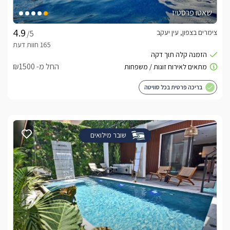
שאטו פרסטיז
צימרים בצפון, עין יעקב
/5
החל מ- ₪1500
בריכה פרטית בכל סוויטה
שובר מילואים