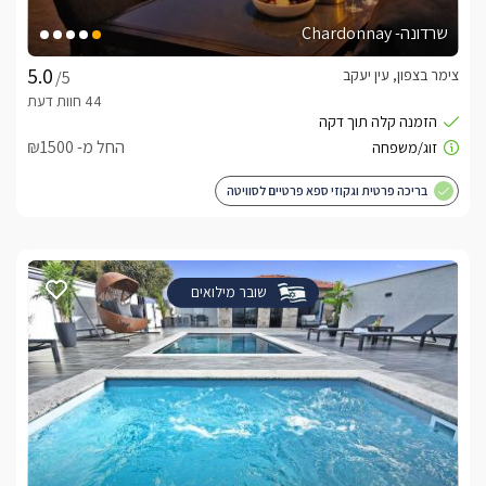
שרדונה- Chardonnay
צימר בצפון, עין יעקב
/5
החל מ- ₪1500
בריכה פרטית וגקוזי ספא פרטיים לסוויטה
שובר מילואים