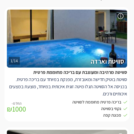
סוויטת וארדה
1/14
סוויטה מרהיבה ומעוצבת עם בריכה מחוממת פרטית
סוויטת בוטיק חדישה ומאובזרת, מפנקת במיוחד עם בריכה פרטית.
בכניסה אל הסוויטה תגלו מיטה זוגית איכותית במיוחד, מוצעת במצעים
איכותיים ורכים.
לצידה שידות בגוונים בהירים, עם ארונות לאחסון החפצים האישיים
בריכה פרטית מחוממת לסוויטה
₪1000
שלכם. שם גם תוכלו להדליק נורות קריאה.
גקוזי בסוויטה
אל מול המיטה ניצבת טלוויזיה על עמוד מתכוונן לנוחות מירבית- אותו
מכונת קפה
תוכלו לסובב גם אל הג'קוזי הפנימי והחם שמחכה לכם בפינת הסוויטה.
עוד תמצאו בה מטבחון עם מכונת קפה וקפסולות איכותיות, מיקרוגל,