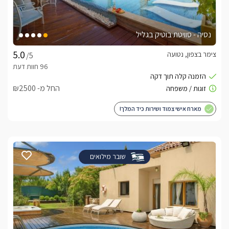
נסיה - סוויטת בוטיק בגליל
צימר בצפון, נטועה
/5
החל מ- ₪2500
מארח אישי צמוד ושירות כיד המלך!
שובר מילואים