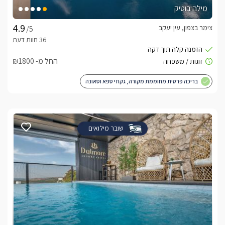
מילה בוטיק
צימר בצפון, עין יעקב
/5
החל מ- ₪1800
בריכה פרטית מחוממת מקורה, גקוזי ספא וסאונה
שובר מילואים