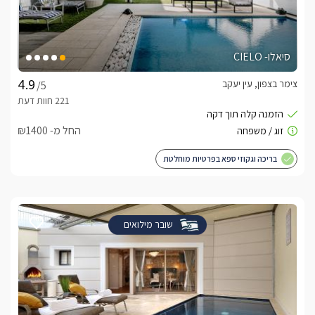
סיאלו- CIELO
צימר בצפון, עין יעקב
/5
החל מ- ₪1400
בריכה וגקוזי ספא בפרטיות מוחלטת
שובר מילואים