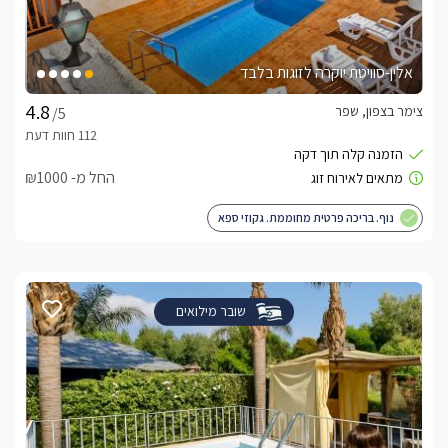
אלין-סוויטת יוקרה לזוגות בלבד
צימר בצפון, שפר
/5
החל מ- ₪1000
נוף. בריכה פרטית מחוממת. גקוזי ספא
שובר מילואים