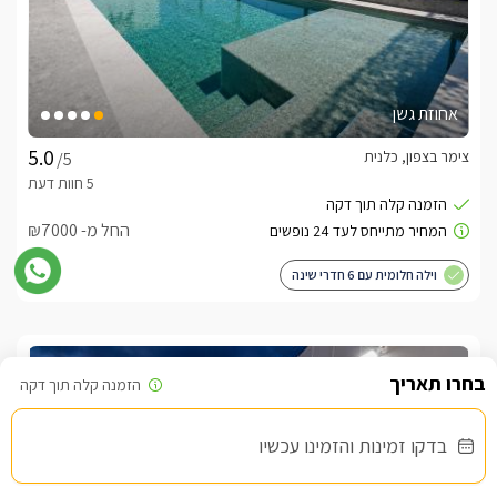
אחוזת גשן
צימר בצפון, כלנית
/5
החל מ- ₪7000
וילה חלומית עם 6 חדרי שינה
שובר מילואים
בדקו זמינות והזמינו עכשיו