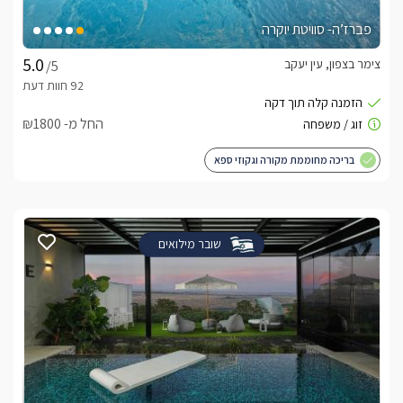
פברז’ה- סוויטת יוקרה
צימר בצפון, עין יעקב
/5
החל מ- ₪1800
בריכה מחוממת מקורה וגקוזי ספא
שובר מילואים