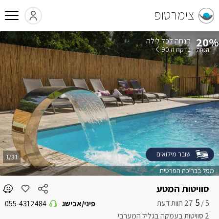
צימרטופ
20%
הנחה לכל לילה
בדקה ה 90
שובר מילואים
1/31
מפל בבריכה הפרטית
סוויטות המטע
5
5 /
פיני/אבישג
055-4312484
2 סוויטות בעמקה בגליל המערבי