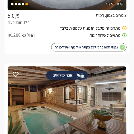
קסם השני
צימרים בצפון, רמות
/5
החל מ- ₪1200
גקוזי ספא פרטי לכל בקתה מול נוף ישיר לכנרת
שובר מילואים