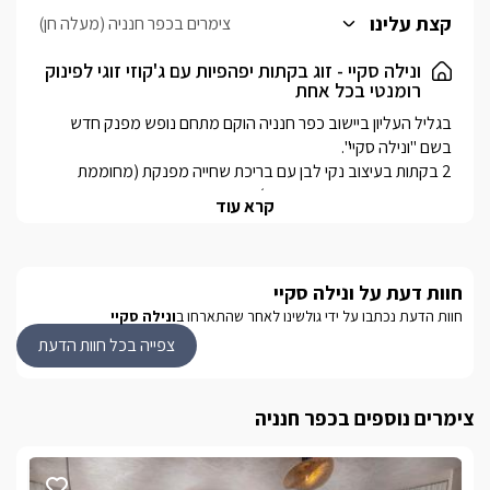
מהמיטה, פינת אוכל איכותית, ומיזוג אויר.
קצת עלינו
צימרים בכפר חנניה (מעלה חן)
בכל בקתה ישנו מטבחון מאובזר ובו מקרר, מיקרוגל, קומקום חשמלי,
כירה חשמלית, פינת תה וקפה, כלי הגשה, סכו"ם.
ונילה סקיי - זוג בקתות יפהפיות עם ג'קוזי זוגי לפינוק
רומנטי בכל אחת
בחדר הרחצה האסתטי תגלו שירותים, מקלחון ועמדת כיור לנוחתכם.
לכל בקתה חדר ילדים נפרד עם מיטת קומותיים שנפתחת למיטה זוגית
בגליל העליון ביישוב כפר חנניה הוקם מתחם נופש מפנק חדש 
לאפשר לכם ההורים פרטיות מירבית ורומנטיקה גם בנופש משפחתי.
2 בקתות בעיצוב נקי לבן עם בריכת שחייה מפנקת (מחוממת 
קרא עוד
בחופשה בסוויטות המפנקות תוכלו ליהנות מבילוי זוגי רומנטי בג'קוזי 
הזוגי בפנים הסוויטה או מהחצר המטופחת והנעימה. לכל סוויטה 
חוות דעת על ונילה סקיי
המתחם נמצא בקרבת מסלולי טיול רבים ואגם הכנרת.
חוות הדעת נכתבו על ידי גולשינו לאחר שהתארחו ב
ונילה סקיי
צפייה בכל חוות הדעת
פנים הבקתות
2 הבקתות בנויות מעץ, בעיצוב נקי בגווני לבן וריצוף חום כהה 
שמשתלב בצורה מושלמת עם האבזור בבקתות. באווירה מיוחדת 
צימרים נוספים בכפר חנניה
וקסומה מעוצבות ומאובזרות היטב כדי להעניק לכם חופשה 
בכל בקתה מיטה זוגית מפנקת עם גב מיטה מהודר, מרופד ונוח,  