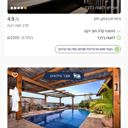
אפיריון- לזוגות בלבד
צימרים בצפון, חזון
/5
החל מ- ₪1000
גקוזי ספא פרטי לכל סוויטה מול נוף מרהיב
שובר מילואים