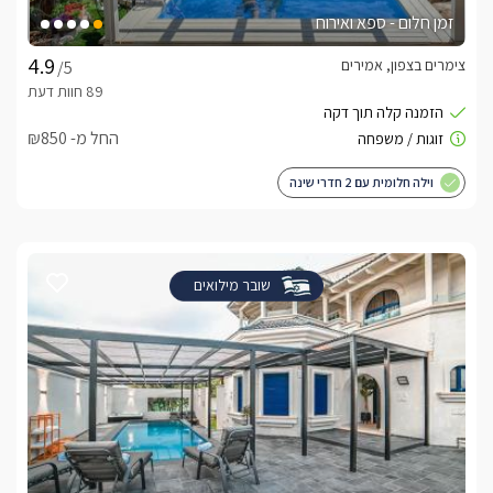
זמן חלום - ספא ואירוח
צימרים בצפון, אמירים
/5
החל מ- ₪850
וילה חלומית עם 2 חדרי שינה
שובר מילואים