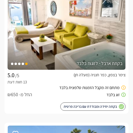
אטרקציות בסביבה
באזור ישנן אטרקציות רבות- טיולי טרקטורונים, טיולי סוסים, מסלולי 
המתחם נמצא במרחק קצר מהכנרת ומהמושבה הציורית ראש 
פינה, תוכלו ליהנות שם ממבחר בתי קפה ומסעדות מומלצות 
ומטיולים נעימים בסמטאות קסומות, חובבי האקשן יוכלו ללכת 
למתחם פיינטבול, ראפטינג בנהר הירדן ספורט ימי בכנרת ומגוון 
רחב של טיולי נחלים.
בקתת ארבל - לזוגות בלבד
חשוב לדעת
צימר בצפון, כפר חנניה (מעלה חן)
/5
** ניתן לקחת את המתחם באופן פרטי בתוספת תשלום ובתיאום 
החל מ- ₪650
בקתה יחידה ומבודדת עם בריכה פרטית
לצפייה במדיניות ותנאי הזמנה -
לחצו כאן
לידיעתכם, הפרטים המוצגים באתר: התפוסה המחירים והמבצעים