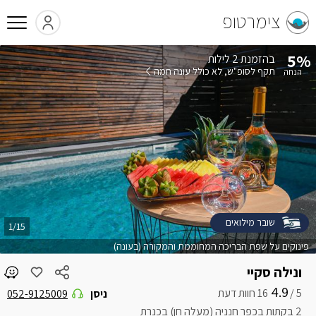
צימרטופ
5%
בהזמנת 2 לילות
תקף לסופ"ש
לא כולל עונה חמה
שובר מילואים
1/15
פינוקים על שפת הבריכה המחוממת והמקורה (בעונה)
ונילה סקיי
4.9
5 /
ניסן
052-9125009
2 בקתות בכפר חנניה (מעלה חן) בכנרת