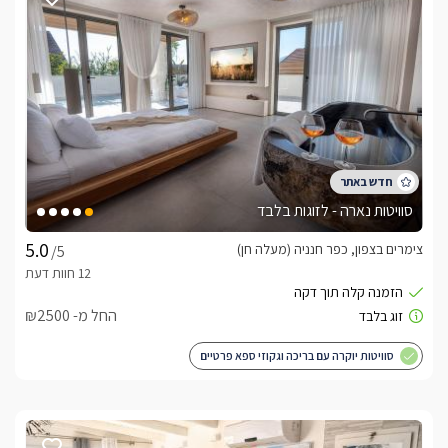
תאורה חדר רומנטית  וג'קוזי זוגי רומנטי על במת עץ עם משענות 
מסך LCD  גדול מחובר לכבלים שניתן לצפות בו גם מהג'קוזי וגם 
בכל בקתה ישנו מטבחון מאובזר ובו מקרר, מיקרוגל, קומקום 
בחדר הרחצה האסתטי תגלו שירותים, מקלחון ועמדת כיור 
לכל בקתה חדר ילדים נפרד עם מיטת קומותיים שנפתחת למיטה 
סוויטות נארה - לזוגות בלבד
זוגית לאפשר לכם ההורים פרטיות מירבית ורומנטיקה גם בנופש 
משפחתי.
צימרים בצפון, כפר חנניה (מעלה חן)
/5
אורחינו יהנו ממתחם חוץ מטופח
החל מ- ₪2500
חצר גדולה מטופחת וירוקה להנאת כל אורחי המתחם. בה תוכלו 
למצוא בריכת שחייה מפנקת, מדשאות מוריקות, עצי נוי, צמחיה 
סוויטות יוקרה עם בריכה וגקוזי ספא פרטיים
מטופחת, פינות ישיבה נעימות ומוצלות עם פרגולות מעץ, מיטות 
שיזוף, פינת ברביקיו ותאורת לילה לאווירה רומנטית.