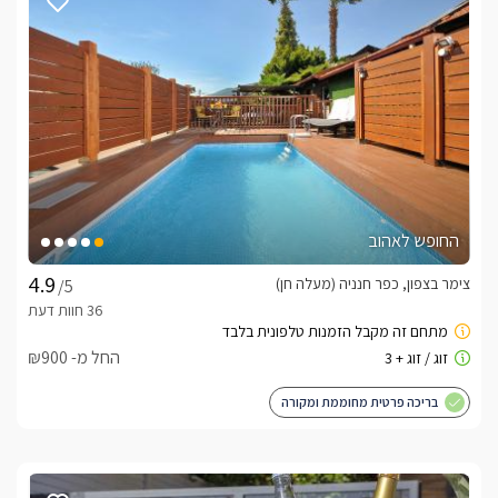
מעודכנים ומאומתים. תוכלו לבדוק ולבצע הזמנה באהבה רבה ♥
לפרטים נוספים או שאלות אנחנו פה לשירותכם
בברכה, ניסן -
052-9125009
לצפייה באטרקציות ומסעדות בקרבת ונילה סקיי -
לחצו כאן
החופש לאהוב
צימר בצפון, כפר חנניה (מעלה חן)
/5
החל מ- ₪900
בריכה פרטית מחוממת ומקורה