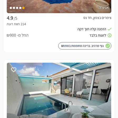
אניצ'ה
צימרים בצפון, חד נס
/5
החל מ- ₪900
נוף מרהיב. בריכה מחוממת במתחם