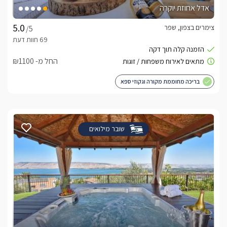
אדל אחוזת יוקרה
צימרים בצפון, שפר
/5
החל מ- ₪1100
בריכה מחוממת מקורה וגקוזי ספא
שובר מילואים