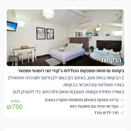
הבקתות
1/15
בקתות מרווחות ומפנקות הכוללות ג'קוזי זוגי רומנטי ומפואר
2 הבקתות בנויות מעץ, בעיצוב נקי בגווני לבן וריצוף חום כהה שמשתלב
בצורה מושלמת עם האבזור בבקתות.
באווירה מיוחדת וקסומה מעוצבות ומאובזרות היטב כדי להעניק לכם
חופשה מושלמת וקסומה.
בריכה מפנקת במתחם (מחוממת ומקורה בעונה)
₪700
בכל בקתה מיטה זוגית מפנקת עם גב מיטה מהודר, מרופד ונוח, תאורה
גקוזי זוגי פנימי עם משענות ראש
חדר רומנטית וג'קוזי זוגי רומנטי על במת עץ עם משענות ראש לחוויה
חדר ילדים נפרד
אולטימטיבית.
מסך LCD גדול מחובר לכבלים שניתן לצפות בו גם מהג'קוזי וגם