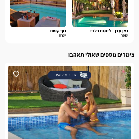
גאן עדן - לזוגות בלבד
נוף קסום
פי
עופר
יערה
חד 
צימרים נוספים שאולי תאהבו
שובר מילואים