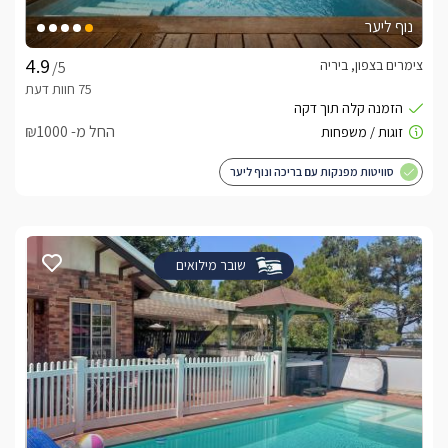
נוף ליער
צימרים בצפון, ביריה
/5
החל מ- ₪1000
סוויטות מפנקות עם בריכה ונוף ליער
שובר מילואים