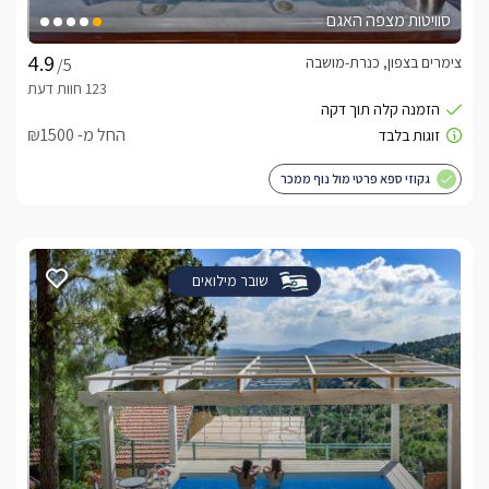
סוויטות מצפה האגם
צימרים בצפון, כנרת-מושבה
/5
החל מ- ₪1500
גקוזי ספא פרטי מול נוף ממכר
שובר מילואים