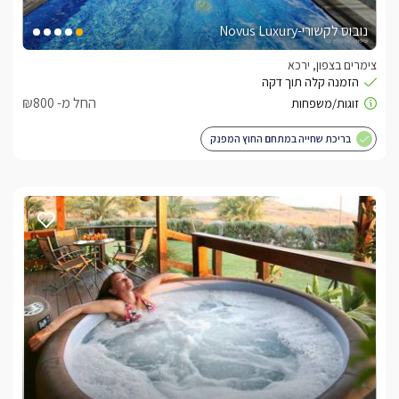
נובוס לקשורי-Novus Luxury
צימרים בצפון, ירכא
החל מ- ₪800
בריכת שחייה במתחם החוץ המפנק