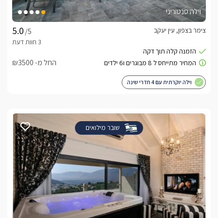
וילה סנטוריני
צימר בצפון, עין יעקב
/5
החל מ- ₪3500
וילה יוקרתית עם 4 חדרי שינה
שובר מילואים