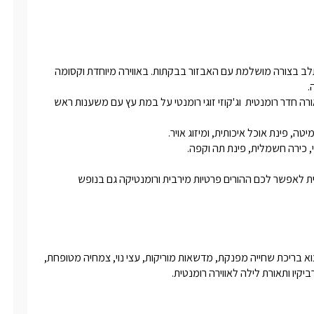
2 הבקתות בנויות מעץ, בעיצוב נקי בגווני לבן וריצוף חום כהה שמשתלב בצורה מושלמת עם האבזור בבקתות. באווירה מיוחדת וקסומה 
בכל בקתה מיטה זוגית מפנקת עם גב מיטה מהודר, מרופד ונוח,  תאורה חדר רומנטית  וג'קוזי זוגי רומנטי על במת עץ עם משענות ראש 
לכל בקתה חדר ילדים נפרד עם מיטת קומותיים שנפתחת למיטה זוגית לאפשר לכם ההורים פרטיות מירבית ורומנטיקה גם בנופש 
חצר גדולה מטופחת וירוקה להנאת כל אורחי המתחם. בה תוכלו למצוא בריכת שחייה מפנקת, מדשאות מוריקות, עצי נוי, צמחיה מטופחת, 
יקיו ותאורת לילה לאווירה רומנטית.