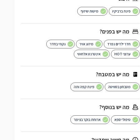
פינת ברביקיו
מיטות שיזוף
מה יש בפנים?
חדר ילדים נפרד
מיזוג אויר
גקוזי בחדר
ערוצי HOT
אינטרנט אלחוטי
מה יש במטבח?
מטבחון בסוויטה
פינת קפה ותה
מה יש בנוסף?
טיפולי ספא
ארוחת בוקר בצימר
מה חשוב שתדעו?