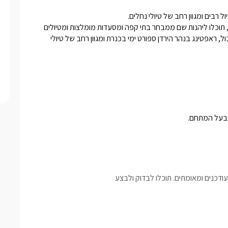
המתחם נמצא במרחק קצר מהכנרת ומהמושבה הציורית ראש פינה, תוכלו ליהנות שם ממבחר בתי קפה ומסעדות מומלצות ומטיולים 
נעימים בסמטאות קסומות, חובבי האקשן יוכלו ללכת למתחם פיינטבול, ראפטינג בנהר הירדן ספורט ימי בכנרת ומגוון רחב של טיולי 
דכנים ומאומתים. תוכלו לבדוק ולבצע