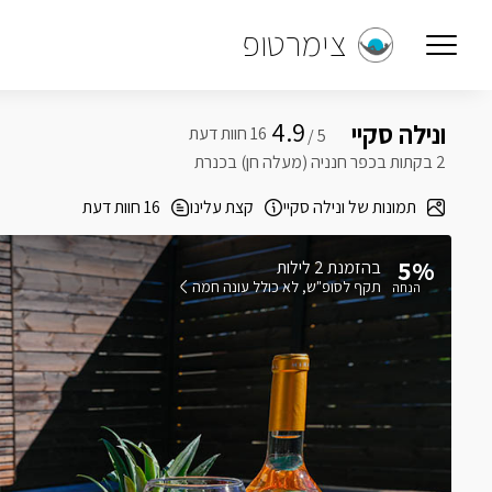
צימרטופ
4.9
ונילה סקיי
5 /
2 בקתות בכפר חנניה (מעלה חן) בכנרת
תמונות של ונילה סקיי
קצת עלינו
16 חוות דעת
5%
בהזמנת 2 לילות
תקף לסופ"ש
לא כולל עונה חמה