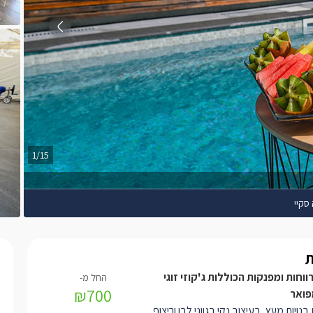
1/15
 סקיי
וחות ומפנקות הכוללות ג'קוזי זוגי
₪700
פואר
בנויות מעץ, בעיצוב נקי בגווני לבן וריצוף