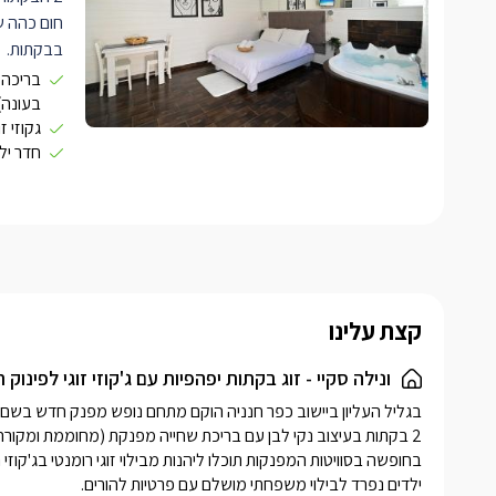
חום כהה 
בבקתות.
באווירה מ
בריכה 
כדי להעני
בעונה)
גקוזי ז
בכל בקתה 
חדר יל
מרופד ונוח
על במת עץ
מהג'קוזי ו
אויר.
בכל בקתה 
מיקרוגל, 
קצת עלינו
וקפה, כלי 
בחדר הרחצ
ונילה סקיי - זוג בקתות יפהפיות עם ג'קוזי זוגי לפינוק
ועמדת כיו
לכל בקתה 
שנפתחת למ
מירבית ור