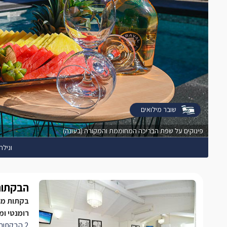
שובר מילואים
פינוקים על שפת הבריכה המחוממת והמקורה (בעונה)
ונילה
הבקתות
בקתות מרו
רומנטי ומ
2 הבקתות 