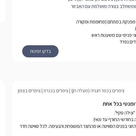
שמשתלב בצורה מושלמת עם האבזור
יוחדת וקסומה מעוצבות ומאובזרות היטב
מפנקת במתחם (מחוממת ומקורה
ק לכם חופשה מושלמת וקסומה.
וגי פנימי עם משענות ראש
מיטה זוגית מפנקת עם גב מיטה מהודר,
דים נפרד
, תאורה חדר רומנטית וג'קוזי זוגי רומנטי
 עם משענות ראש לחוויה אולטימטיבית.
מסך LCD גדול מחובר לכבלים שניתן לצפות בו גם
גם מהמיטה, פינת אוכל איכותית, ומיזוג
ישנו מטבחון מאובזר ובו מקרר,
קומקום חשמלי, כירה חשמלית, פינת תה
צימרים בכפר חנניה (מעלה חן)
צימרים בכנרת
צימרים בצפון
הגשה, סכו"ם.
ה האסתטי תגלו שירותים, מקלחון
 רומנטי בכל אחת
ר לנוחתכם.
חדר ילדים נפרד עם מיטת קומותיים
יטה זוגית לאפשר לכם ההורים פרטיות
בחופשה בסוויטות המפנקות תוכלו ליהנות מבילוי זוגי רומנטי בג'קוזי הזוגי בפנים הסוויטה או מהחצר המטופחת והנעימה. לכל סוויטה חדר 
ומנטיקה גם בנופש משפחתי.