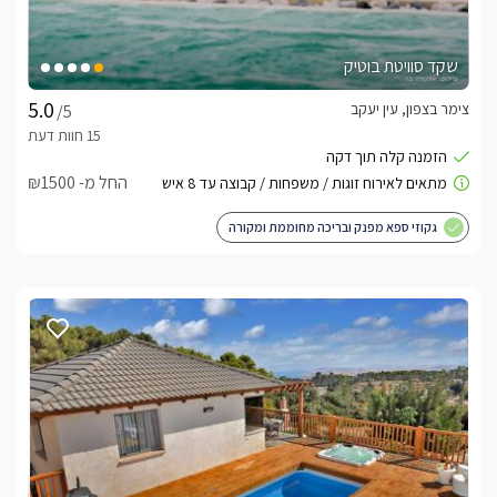
שקד סוויטת בוטיק
צימר בצפון, עין יעקב
/5
החל מ- ₪1500
גקוזי ספא מפנק ובריכה מחוממת ומקורה