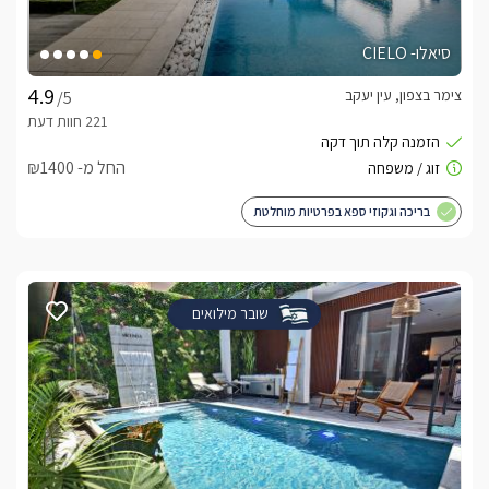
סיאלו- CIELO
צימר בצפון, עין יעקב
/5
החל מ- ₪1400
בריכה וגקוזי ספא בפרטיות מוחלטת
שובר מילואים