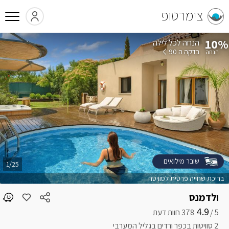
צימרטופ
10%
הנחה לכל לילה
בדקה ה 90
שובר מילואים
1/25
בריכת שחייה פרטית לסוויטה
ולדמנס
4.9
5 /
2 סוויטות בכפר ורדים בגליל המערבי