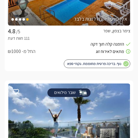
אלין-סוויטת יוקרה לזוגות בלבד
צימר בצפון, שפר
/5
החל מ- ₪1000
נוף. בריכה פרטית מחוממת. גקוזי ספא
שובר מילואים