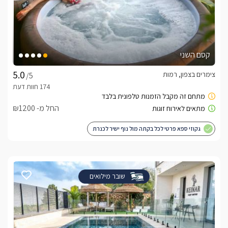
קסם השני
צימרים בצפון, רמות
/5
החל מ- ₪1200
גקוזי ספא פרטי לכל בקתה מול נוף ישיר לכנרת
שובר מילואים