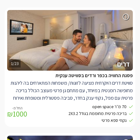
דרים
1/23
פסגת החוויה בכפר ורדים בסוויטה ענקית
סוויטת דרים היוקרתית מציעה לזוגות/ משפחות המתארחים בה ליהנות
מחופשה רומנטית במיוחד, עם מתחם גן פרטי מעוצב הכולל בריכה
פרטית עם מפל, גקוזי ענק בחדר, סביבה פסטורלית ומטופחת ואירוח
אישי אדיב ונדיב.
70 מ״ר open space
₪1000
בתוך הסוויטה, תוכלו להתפנק בחלל נעים ומעוצב בגווני קרם-לבן,
בריכה פרטית מחוממת בגודל 2X3.2
הכולל מיטה ענקית מפוארת בעלת מזרן איכותי עם שכבת לטקס, חדר
גקוזי ספא פרטי
רחצה מפואר, חוויית צפייה מושלמת הכוללת חבילת ערוצים מלאה
בטכנולוגיית HD, ממיר הקלטה וספריית סרטים עשירה לצפייה ב