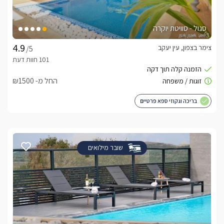
סגול - סוויטת יוקרה
צימר בצפון, עין יעקב
/5
החל מ- ₪1500
בריכה וגקוזי ספא פרטיים
שובר מילואים