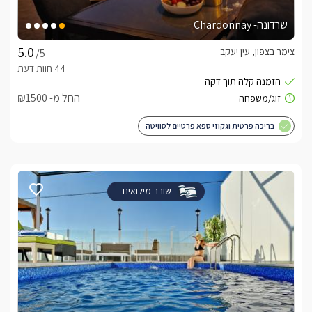
לידיעתכם, הפרטים המוצגים באתר: התפוסה המחירים והמבצעים
מעודכנים ומאומתים. תוכלו לבדוק ולבצע הזמנה באהבה רבה ♥
שרדונה- Chardonnay
בברכה, אפרת
צימר בצפון, עין יעקב
/5
לצפייה באטרקציות ומסעדות בקרבת ולדמנס -
לחצו
כאן
החל מ- ₪1500
בריכה פרטית וגקוזי ספא פרטיים לסוויטה
שובר מילואים