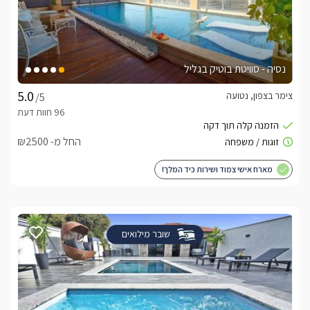
נסיה - סוויטת בוטיק בגליל
צימר בצפון, נטועה
/5
החל מ- ₪2500
מארח אישי צמוד ושירות כיד המלך!
שובר מילואים