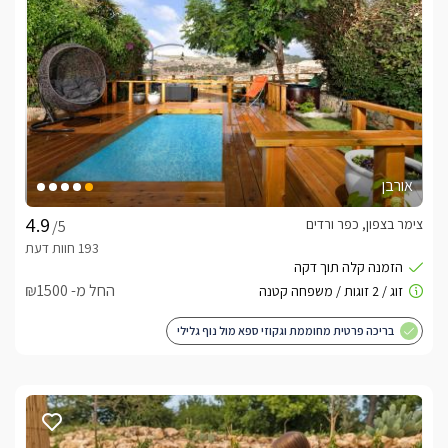
מה יש בפנים הסוויטות?
 ולדמנס מציע לכם 2 סוויטות יוקרה המתאימות לזוגות או משפחות 
סוויטת גארדן מציעה חוויית אירוח יוקרתית לזוגות, עם גן פרטי מרהיב 
הכולל בריכה , ג'קוזי ספא מפנק ופינות ישיבה אינטימיות בלב 
סוויטת דרים משלבת עיצוב אלגנטי עם נוחות מרבית, כוללת בריכה 
אורבן
פרטית מחוממת עם מפל מים, ג'קוזי זוגי מרווח וחדר שינה עם מיטת 
צימר בצפון, כפר ורדים
/5
בכל סוויטה תהנו ממיטה זוגית ענקית ומפוארת עם מזרן איכותי 
לשינה מושלמת , חדר רחצה מעוצב ומרווח,  תוכלו ליהנות גם 
החל מ- ₪1500
ממיר מקליט הכולל ספריית סרטים עשירה לצפייה בטלוויזית 
בריכה פרטית מחוממת וגקוזי ספא מול נוף גלילי
הסוויטות ממוקמות בנפרד זו מזו, ריהוט איכותי ומתחם גן פרטי לכל 
סוויטה הכולל בריכה מפנקת ומחוממת (חודשים אוקטובר עד מאי) , 
ופינות אירוח מעוצבות. 