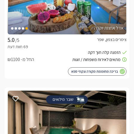
אדל אחוזת יוקרה
צימרים בצפון, שפר
/5
החל מ- ₪1100
בריכה מחוממת מקורה וגקוזי ספא
שובר מילואים