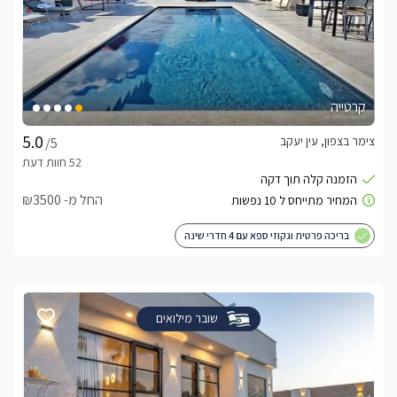
קרטייה
צימר בצפון, עין יעקב
/5
החל מ- ₪3500
בריכה פרטית וגקוזי ספא עם 4 חדרי שינה
שובר מילואים