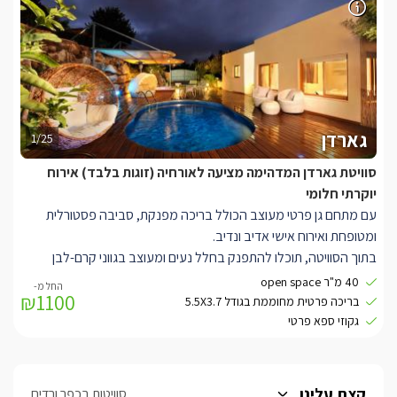
SMARTTV בגודל 50 אינצ' מטבחון מעוצב הכולל מיני בר.
מתחם הגן של הסוויטה הינו פרטי רק לכם ובו תוכלו להתפנק בבריכת
שחייה חלומית המחוממת בחורף (חודשים אוקטובר- מאי). סביבה פינות
מנוחה רומנטיות.
* ניתן לעשות מנגל, יש להביא את כל הציוד הנדרש.
גארדן
1/25
סוויטת גארדן המדהימה מציעה לאורחיה (זוגות בלבד) אירוח
יוקרתי חלומי
עם מתחם גן פרטי מעוצב הכולל בריכה מפנקת, סביבה פסטורלית
ומטופחת ואירוח אישי אדיב ונדיב.
בתוך הסוויטה, תוכלו להתפנק בחלל נעים ומעוצב בגווני קרם-לבן
בנוסף מחכה לכם בסוויטה מיטה מפוארת בעלת מזרן איכותי עם שכבת
40 מ"ר open space
₪1100
לטקס, אמבט Free Standing המשקיף אל הגן הפרטי, חוויית צפייה
בריכה פרטית מחוממת בגודל 5.5X3.7
מושלמת הכוללת חבילת ערוצים מלאה בטכנולוגיית HD, ממיר הקלטה
גקוזי ספא פרטי
וספריית סרטים עשירה לצפייה ב SMARTTV בגודל 42 אינצ' מטבחון
מעוצב הכולל מיני בר.
הגן הפרטי לסוויטה בנוי על דק גדול הנושק לצמחייה ירוקה ושופעת,
קצת עלינו
סוויטות בכפר ורדים