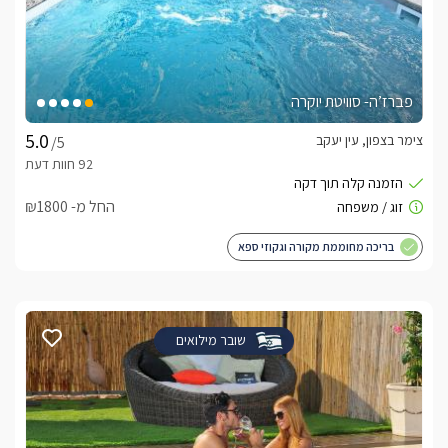
פברז’ה- סוויטת יוקרה
צימר בצפון, עין יעקב
/5
החל מ- ₪1800
בריכה מחוממת מקורה וגקוזי ספא
שובר מילואים