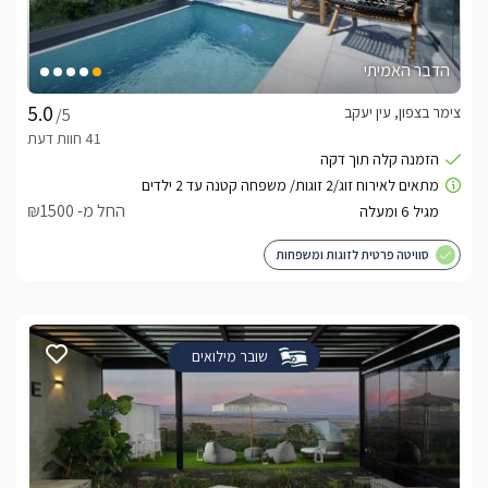
הדבר האמיתי
צימר בצפון, עין יעקב
/5
החל מ- ₪1500
סוויטה פרטית לזוגות ומשפחות
שובר מילואים