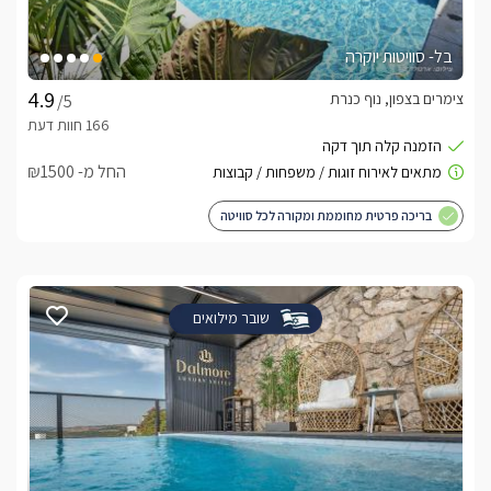
בל- סוויטות יוקרה
צימרים בצפון, נוף כנרת
/5
החל מ- ₪1500
בריכה פרטית מחוממת ומקורה לכל סוויטה
שובר מילואים