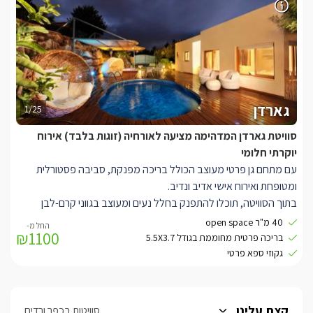
SMARTTV בגודל 50 אינצ' מטבחון מעוצב הכולל מיני בר.
מתחם הגן של הסוויטה הינו פרטי רק לכם ובו תוכלו להתפנק בבריכת
שחייה חלומית המחוממת בחורף (חודשים אוקטובר- מאי). סביבה פינות
מנוחה רומנטיות.
* ניתן לעשות מנגל, יש להביא את כל הציוד הנדרש.
גארדן
1/25
סוויטת גארדן המדהימה מציעה לאורחיה (זוגות בלבד) אירוח
יוקרתי חלומי
עם מתחם גן פרטי מעוצב הכולל בריכה מפנקת, סביבה פסטורלית
ומטופחת ואירוח אישי אדיב ונדיב.
בתוך הסוויטה, תוכלו להתפנק בחלל נעים ומעוצב בגווני קרם-לבן
בנוסף מחכה לכם בסוויטה מיטה מפוארת בעלת מזרן איכותי עם שכבת
40 מ"ר open space
₪1100
לטקס, אמבט Free Standing המשקיף אל הגן הפרטי, חוויית צפייה
בריכה פרטית מחוממת בגודל 5.5X3.7
מושלמת הכוללת חבילת ערוצים מלאה בטכנולוגיית HD, ממיר הקלטה
גקוזי ספא פרטי
וספריית סרטים עשירה לצפייה ב SMARTTV בגודל 42 אינצ' מטבחון
מעוצב הכולל מיני בר.
הגן הפרטי לסוויטה בנוי על דק גדול הנושק לצמחייה ירוקה ושופעת,
קצת עלינו
סוויטות בכפר ורדים