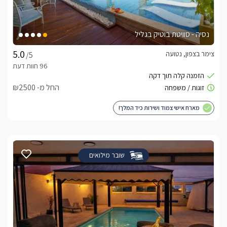
נסיה - סוויטת בוטיק בגליל
צימר בצפון, נטועה
/5
החל מ- ₪2500
מארח אישי צמוד ושירות כיד המלך!
שובר מילואים