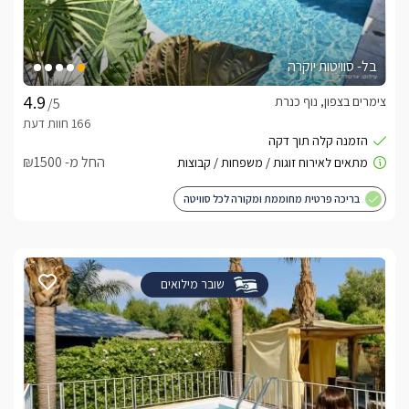
בל- סוויטות יוקרה
צימרים בצפון, נוף כנרת
/5
החל מ- ₪1500
בריכה פרטית מחוממת ומקורה לכל סוויטה
שובר מילואים