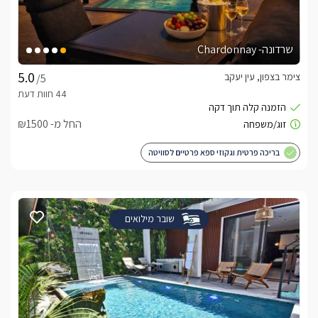
שרדונה- Chardonnay
צימר בצפון, עין יעקב
/5
החל מ- ₪1500
בריכה פרטית וגקוזי ספא פרטיים לסוויטה
שובר מילואים