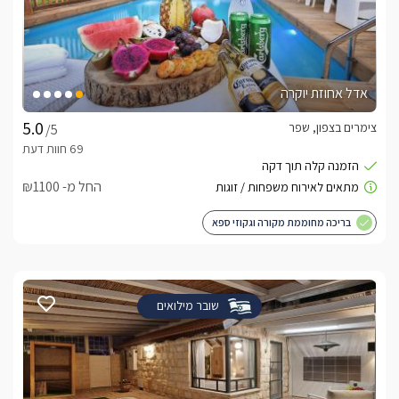
אדל אחוזת יוקרה
צימרים בצפון, שפר
/5
החל מ- ₪1100
בריכה מחוממת מקורה וגקוזי ספא
שובר מילואים