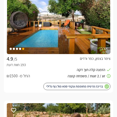
מה יש בפנים הסוויטות?
 ולדמנס מציע לכם 2 סוויטות יוקרה המתאימות לזוגות או משפחות 
סוויטת גארדן מציעה חוויית אירוח יוקרתית לזוגות, עם גן פרטי מרהיב 
הכולל בריכה , ג'קוזי ספא מפנק ופינות ישיבה אינטימיות בלב 
סוויטת דרים משלבת עיצוב אלגנטי עם נוחות מרבית, כוללת בריכה 
אורבן
פרטית מחוממת עם מפל מים, ג'קוזי זוגי מרווח וחדר שינה עם מיטת 
צימר בצפון, כפר ורדים
/5
בכל סוויטה תהנו ממיטה זוגית ענקית ומפוארת עם מזרן איכותי 
לשינה מושלמת , חדר רחצה מעוצב ומרווח,  תוכלו ליהנות גם 
החל מ- ₪1500
ממיר מקליט הכולל ספריית סרטים עשירה לצפייה בטלוויזית 
בריכה פרטית מחוממת וגקוזי ספא מול נוף גלילי
הסוויטות ממוקמות בנפרד זו מזו, ריהוט איכותי ומתחם גן פרטי לכל 
סוויטה הכולל בריכה מפנקת ומחוממת (חודשים אוקטובר עד מאי) , 
ופינות אירוח מעוצבות. 