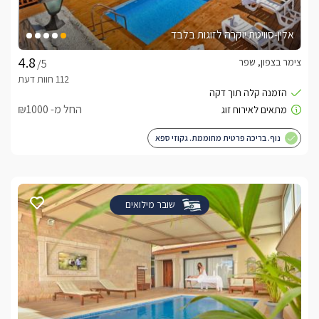
אלין-סוויטת יוקרה לזוגות בלבד
צימר בצפון, שפר
/5
החל מ- ₪1000
נוף. בריכה פרטית מחוממת. גקוזי ספא
שובר מילואים