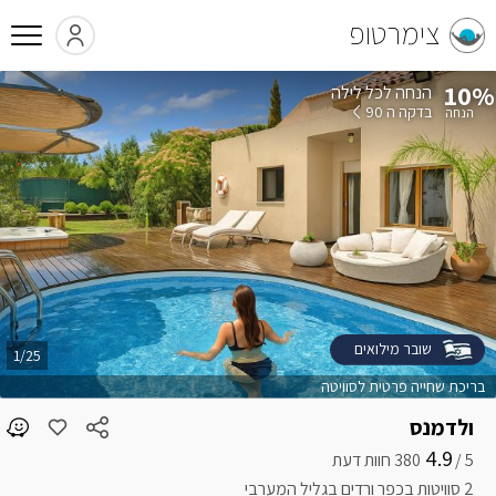
צימרטופ
10%
הנחה לכל לילה
בדקה ה 90
שובר מילואים
1/25
בריכת שחייה פרטית לסוויטה
ולדמנס
4.9
5 /
2 סוויטות בכפר ורדים בגליל המערבי