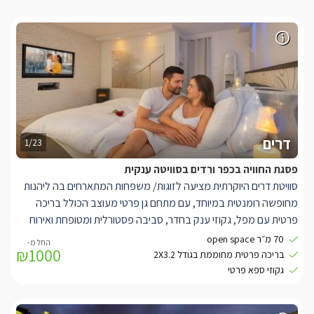
דרים
1/23
פסגת החוויה בכפר ורדים בסוויטה ענקית
סוויטת דרים היוקרתית מציעה לזוגות/ משפחות המתארחים בה ליהנות
מחופשה רומנטית במיוחד, עם מתחם גן פרטי מעוצב הכולל בריכה
פרטית עם מפל, גקוזי ענק בחדר, סביבה פסטורלית ומטופחת ואירוח
אישי אדיב ונדיב.
70 מ״ר open space
₪1000
בתוך הסוויטה, תוכלו להתפנק בחלל נעים ומעוצב בגווני קרם-לבן,
בריכה פרטית מחוממת בגודל 2X3.2
הכולל מיטה ענקית מפוארת בעלת מזרן איכותי עם שכבת לטקס, חדר
גקוזי ספא פרטי
רחצה מפואר, חוויית צפייה מושלמת הכוללת חבילת ערוצים מלאה
בטכנולוגיית HD, ממיר הקלטה וספריית סרטים עשירה לצפייה ב