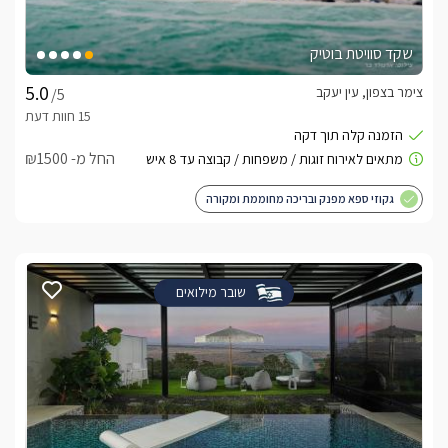
שקד סוויטת בוטיק
צימר בצפון, עין יעקב
/5
החל מ- ₪1500
גקוזי ספא מפנק ובריכה מחוממת ומקורה
שובר מילואים