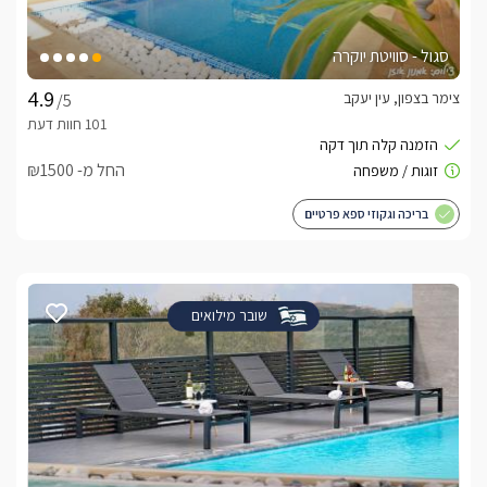
סגול - סוויטת יוקרה
צימר בצפון, עין יעקב
/5
החל מ- ₪1500
בריכה וגקוזי ספא פרטיים
שובר מילואים