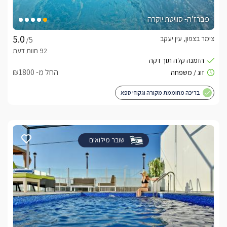
פברז’ה- סוויטת יוקרה
צימר בצפון, עין יעקב
/5
החל מ- ₪1800
בריכה מחוממת מקורה וגקוזי ספא
שובר מילואים