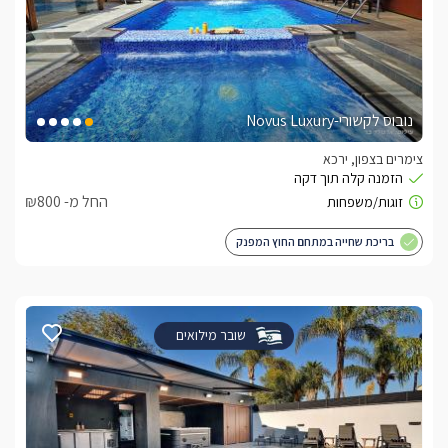
נובוס לקשורי-Novus Luxury
צימרים בצפון, ירכא
החל מ- ₪800
בריכת שחייה במתחם החוץ המפנק
שובר מילואים