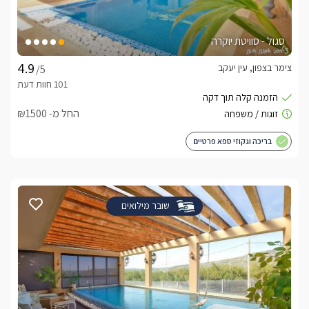
סגול - סוויטת יוקרה
צימר בצפון, עין יעקב
/5
החל מ- ₪1500
בריכה וגקוזי ספא פרטיים
שובר מילואים