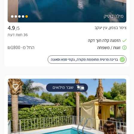
מילה בוטיק
צימר בצפון, עין יעקב
/5
החל מ- ₪1800
בריכה פרטית מחוממת מקורה, גקוזי ספא וסאונה
שובר מילואים