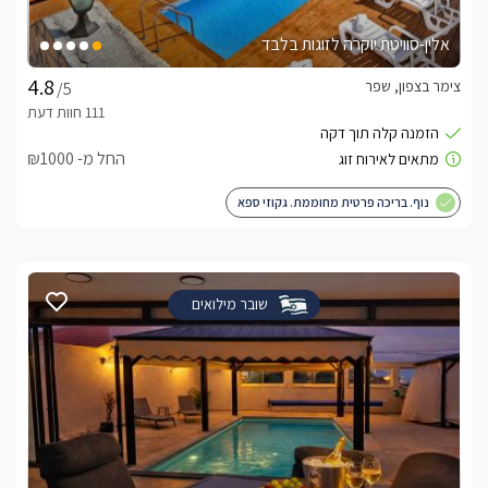
אלין-סוויטת יוקרה לזוגות בלבד
צימר בצפון, שפר
/5
החל מ- ₪1000
נוף. בריכה פרטית מחוממת. גקוזי ספא
שובר מילואים