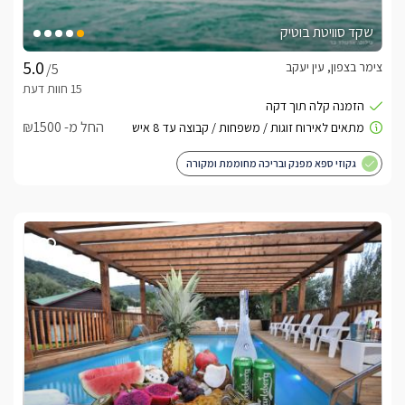
לידיעתכם, הפרטים המוצגים באתר: התפוסה המחירים והמבצעים
מעודכנים ומאומתים. תוכלו לבדוק ולבצע הזמנה באהבה רבה ♥
שקד סוויטת בוטיק
בברכה, אפרת
צימר בצפון, עין יעקב
/5
לצפייה באטרקציות ומסעדות בקרבת ולדמנס -
לחצו
כאן
החל מ- ₪1500
גקוזי ספא מפנק ובריכה מחוממת ומקורה