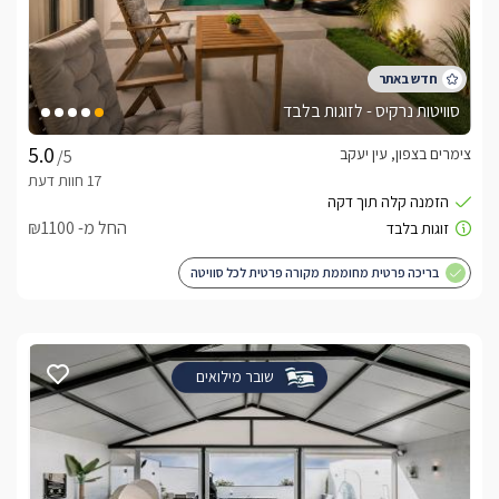
סוויטות נרקיס - לזוגות בלבד
צימרים בצפון, עין יעקב
/5
החל מ- ₪1100
בריכה פרטית מחוממת מקורה פרטית לכל סוויטה
שובר מילואים