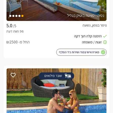
נסיה - סוויטת בוטיק בגליל
צימר בצפון, נטועה
/5
החל מ- ₪2500
מארח אישי צמוד ושירות כיד המלך!
שובר מילואים