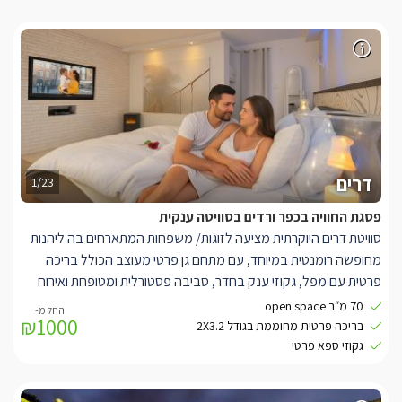
דרים
1/23
פסגת החוויה בכפר ורדים בסוויטה ענקית
סוויטת דרים היוקרתית מציעה לזוגות/ משפחות המתארחים בה ליהנות
מחופשה רומנטית במיוחד, עם מתחם גן פרטי מעוצב הכולל בריכה
פרטית עם מפל, גקוזי ענק בחדר, סביבה פסטורלית ומטופחת ואירוח
אישי אדיב ונדיב.
70 מ״ר open space
₪1000
בתוך הסוויטה, תוכלו להתפנק בחלל נעים ומעוצב בגווני קרם-לבן,
בריכה פרטית מחוממת בגודל 2X3.2
הכולל מיטה ענקית מפוארת בעלת מזרן איכותי עם שכבת לטקס, חדר
גקוזי ספא פרטי
רחצה מפואר, חוויית צפייה מושלמת הכוללת חבילת ערוצים מלאה
בטכנולוגיית HD, ממיר הקלטה וספריית סרטים עשירה לצפייה ב