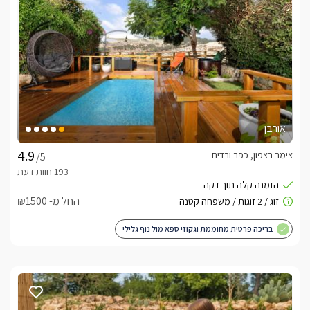
מה יש בפנים הסוויטות?
 ולדמנס מציע לכם 2 סוויטות יוקרה המתאימות לזוגות או משפחות 
סוויטת גארדן מציעה חוויית אירוח יוקרתית לזוגות, עם גן פרטי מרהיב 
הכולל בריכה , ג'קוזי ספא מפנק ופינות ישיבה אינטימיות בלב 
סוויטת דרים משלבת עיצוב אלגנטי עם נוחות מרבית, כוללת בריכה 
אורבן
פרטית מחוממת עם מפל מים, ג'קוזי זוגי מרווח וחדר שינה עם מיטת 
צימר בצפון, כפר ורדים
/5
בכל סוויטה תהנו ממיטה זוגית ענקית ומפוארת עם מזרן איכותי 
לשינה מושלמת , חדר רחצה מעוצב ומרווח,  תוכלו ליהנות גם 
החל מ- ₪1500
ממיר מקליט הכולל ספריית סרטים עשירה לצפייה בטלוויזית 
בריכה פרטית מחוממת וגקוזי ספא מול נוף גלילי
הסוויטות ממוקמות בנפרד זו מזו, ריהוט איכותי ומתחם גן פרטי לכל 
סוויטה הכולל בריכה מפנקת ומחוממת (חודשים אוקטובר עד מאי) , 
ופינות אירוח מעוצבות. 