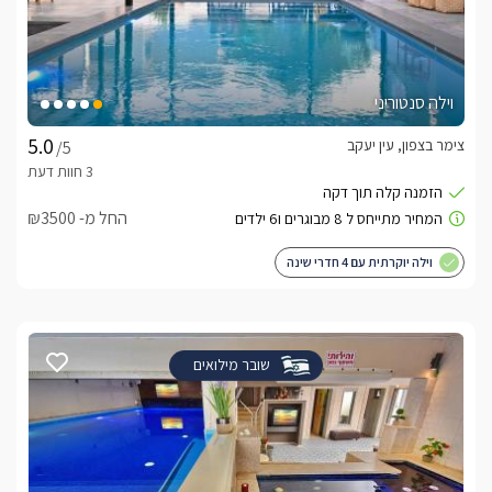
וילה סנטוריני
צימר בצפון, עין יעקב
/5
החל מ- ₪3500
וילה יוקרתית עם 4 חדרי שינה
שובר מילואים