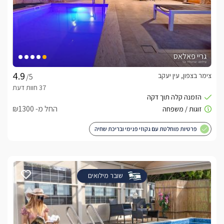
גריי פאלאס
צימר בצפון, עין יעקב
/5
החל מ- ₪1300
פרטיות מוחלטת עם גקוזי פנימי ובריכת שחיה
שובר מילואים