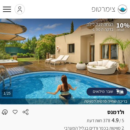
צימרטופ
10%
הנחה לכל לילה
בדקה ה 90
שובר מילואים
1/25
בריכת שחייה פרטית לסוויטה
ולדמנס
4.9
5 /
2 סוויטות בכפר ורדים בגליל המערבי