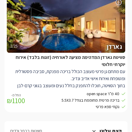
SMARTTV בגודל 50 אינצ' מטבחון מעוצב הכולל מיני בר.
מתחם הגן של הסוויטה הינו פרטי רק לכם ובו תוכלו להתפנק בבריכת
שחייה חלומית המחוממת בחורף (חודשים אוקטובר- מאי). סביבה פינות
מנוחה רומנטיות.
* ניתן לעשות מנגל, יש להביא את כל הציוד הנדרש.
גארדן
1/25
סוויטת גארדן המדהימה מציעה לאורחיה (זוגות בלבד) אירוח
יוקרתי חלומי
עם מתחם גן פרטי מעוצב הכולל בריכה מפנקת, סביבה פסטורלית
ומטופחת ואירוח אישי אדיב ונדיב.
בתוך הסוויטה, תוכלו להתפנק בחלל נעים ומעוצב בגווני קרם-לבן
בנוסף מחכה לכם בסוויטה מיטה מפוארת בעלת מזרן איכותי עם שכבת
40 מ"ר open space
₪1100
לטקס, אמבט Free Standing המשקיף אל הגן הפרטי, חוויית צפייה
בריכה פרטית מחוממת בגודל 5.5X3.7
מושלמת הכוללת חבילת ערוצים מלאה בטכנולוגיית HD, ממיר הקלטה
גקוזי ספא פרטי
וספריית סרטים עשירה לצפייה ב SMARTTV בגודל 42 אינצ' מטבחון
מעוצב הכולל מיני בר.
הגן הפרטי לסוויטה בנוי על דק גדול הנושק לצמחייה ירוקה ושופעת,
קצת עלינו
סוויטות בכפר ורדים