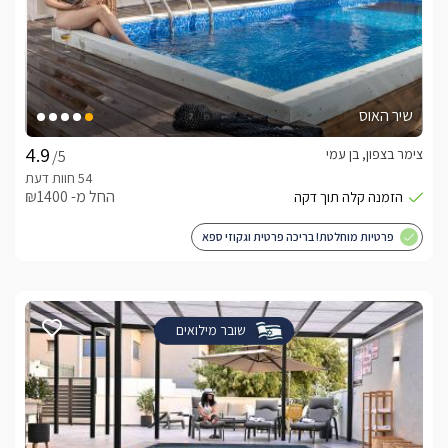
שיר האוס
צימר בצפון, בן עמי
/5
החל מ- ₪1400
פרטיות מוחלטת! בריכה פרטית וגקוזי ספא
שובר מילואים