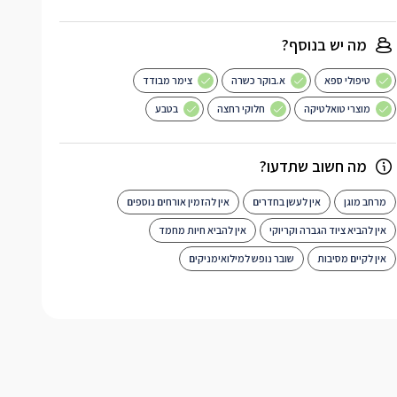
מה יש בנוסף?
טיפולי ספא
א.בוקר כשרה
צימר מבודד
מוצרי טואלטיקה
חלוקי רחצה
בטבע
מה חשוב שתדעו?
מרחב מוגן
אין לעשן בחדרים
אין להזמין אורחים נוספים
אין להביא ציוד הגברה וקריוקי
אין להביא חיות מחמד
אין לקיים מסיבות
שובר נופש למילואימניקים