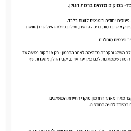
ותכם המוחלטת, לצידה פינת ישיבה
בד- במיקום מדהים ברמת הגולן.
חייה מרהיבה.
לשתיים מתוך 3 הסוויטות (סוויטת יערת הדבש וסוויטת מיטל), ממתין פינוק אישי בדמות בריכה פרטית, ואילו בסוויטה השלישית (סוויטת 
בנוסף לאירוח המשובח, טרה רוגע מתפארת במיקום מדהים ממש בלב השלג ובקרבה מדהימה לאתר החרמון - רק 15 דקות נסיעה עד 
הכניסה לאתר!אין צורך להתרחק כדי ליהנות משלל האטרקציות המדהימות שממתינות לכם כאן: יער אודם, יקבי הגולן, מסעדות שף 
במיוחד לחוויה החורפית.
בנוסף, במטבחון נמצאים עבורכם בקבוק יין משובח, שתייה קלה ומשקאות אנרגיה, חלב, פירות העונה, עוגיות ושוקולדים וערכת קפה 