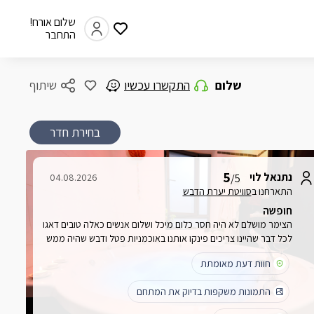
שלום אורח!
התחבר
שלום
התקשרו עכשיו
שיתוף
בחירת חדר
5
נתנאל לוי
04.08.2026
/5
התארחנו ב
סוויטת יערת הדבש
חופשה
הצימר מושלם לא היה חסר כלום מיכל ושלום אנשים כאלה טובים דאגו
לכל דבר שהיינו צריכים פינקו אותנו באוכמניות פטל ודבש שהיה ממש
טעים בדיוק מה שהיינו צריכים אמליץ לחברים ונחזור שוב בטוח!
חוות דעת מאומתת
התמונות משקפות בדיוק את המתחם