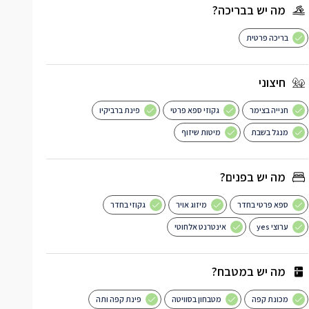
מה יש בבריכה?
בריכה פרטית
חיצוני
חנייה בצימר
גקוזי ספא פרטי
פינת ברביקיו
מנגל בשבת
מיטות שיזוף
מה יש בפנים?
ספא פרטי בחדר
מיזוג אויר
גקוזי בחדר
ערוצי yes
אינטרנט אלחוטי
מה יש במטבח?
מכונת קפה
מטבחון בסוויטה
פינת קפה ותה