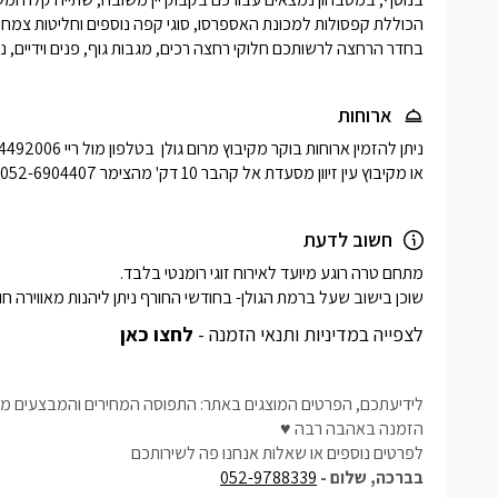
בחדר הרחצה לרשותכם חלוקי רחצה רכים, מגבות גוף, פנים וידיים, נעל
ארוחות
או מקיבוץ עין זיוון מסעדת אל קהבר 10 דק' מהצימר 052-6904407 בתיאום מראש מולם ובתשלום נפרד.
חשוב לדעת
שוכן בישוב שעל ברמת הגולן- בחודשי החורף ניתן ליהנות מאווירה חו
לצפייה במדיניות ותנאי הזמנה -
לחצו כאן
לידיעתכם, הפרטים המוצגים באתר: התפוסה המחירים והמבצעים מעו
הזמנה באהבה רבה ♥
לפרטים נוספים או שאלות אנחנו פה לשירותכם
בברכה, שלום -
052-9788339