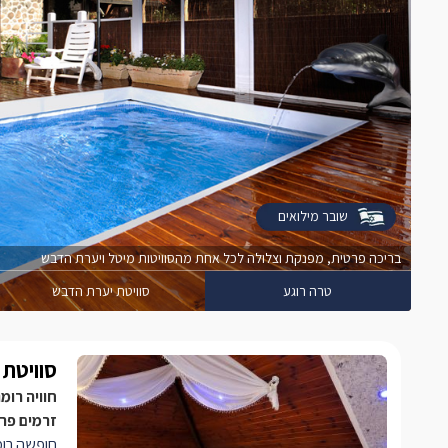
שובר מילואים
בריכה פרטית, מפנקת וצלולה לכל אחת מהסוויטות מיטל ויערת הדבש
טרה רוגע
סוויטת יערת הדבש
סוויטת 
חוויה רומ
זרמים פרט
חופשה רומ