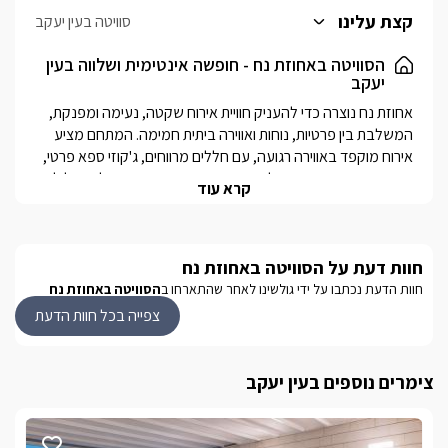
הסוויטה מתאימה לאירוח של עד 4 מבוגרים ו-2 ילדים, ומהווה בחירה
קצת עלינו
סוויטה בעין יעקב
מצוינת למשפחות או לזוגות המחפשים חופשה שקטה ונעימה בגליל
המערבי.
הסוויטה באחוזת נח - חופשה אינטימית ושלווה בעין
יעקב
אחוזת נח נוצרה כדי להעניק חוויית אירוח שקטה, נעימה ומפנקת, 
המשלבת בין פרטיות, נוחות ואווירה ביתית חמימה. המתחם מציע 
אירוח מוקפד באווירה רגועה, עם חללים מרווחים, ג'קוזי ספא פרטי, 
עיצוב נעים ושירות אישי, לחופשה זוגית או משפחתית בלב הגליל 
קרא עוד
האירוח ממוקם ביישוב עין יעקב, באזור פסטורלי ושקט, ומאפשר 
ליהנות משילוב מושלם בין שלווה וניתוק לבין קרבה למסעדות, 
חוות דעת על הסוויטה באחוזת נח
מסלולי טיול, אטרקציות ויקבים מובילים באזור הצפון.
חוות הדעת נכתבו על ידי גולשינו לאחר שהתארחו ב
הסוויטה באחוזת נח
צפייה בכל חוות הדעת
מה תמצאו בסוויטה?
הסוויטה מרווחת ומעוצבת באווירה חמימה ומזמינה, עם חללים 
נפרדים המעניקים תחושת פרטיות ונוחות לכל אורח. לרשותכם חדר 
צימרים נוספים בעין יעקב
שינה זוגי נעים,  סלון מרווח עם פינת ישיבה מפנקת הנפתחת 
לספה, טלוויזיה חכמה, מטבח מאובזר הכולל מקרר, מיקרוגל, 