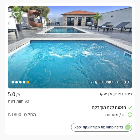
פברז’ה- סוויטת יוקרה
צימר בצפון, עין יעקב
/5
החל מ- ₪1800
בריכה מחוממת מקורה וגקוזי ספא