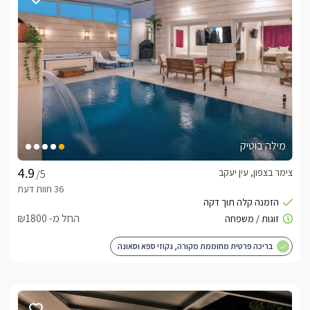
בנוסף, הסוויטה כוללת חדר רחצה מרווח עם מקלחת, אמבטיה 
ומוצרי טיפוח ללא תשלום, כאשר כל החללים, מטופחים ומאובזרים 
בקפידה לחוויית אירוח מושלמת.
מה תמצאו מחוץ לסוויטה?
מחוץ לסוויטה תיהנו מחצר פרטית ומטופחת הכוללת ג'קוזי ספא 
פרטי, מדשאה ירוקה, פינת אוכל חיצונית, פינות ישיבה נעימות 
ועמדת ברביקיו, המאפשרים ליהנות מארוחות משותפות ומרגעים 
מילה בוטיק
למשפחות המתארחות במקום מחכים גם מתקני משחק לילדים, כך 
צימר בצפון, עין יעקב
/5
שגם הקטנטנים יוכלו ליהנות מחופשה מהנה במיוחד.
החל מ- ₪1800
מה כלול באירוח?
אורחי הסוויטה יהנו מחלב, קפסולות קפה, שוקולדים מגבות ומוצרי 
בריכה פרטית מחוממת מקורה, גקוזי ספא וסאונה
טיפוח.בתיאום מראש ובתוספת תשלום ניתן להזמנת ארוחות בוקר 
עשירות ומפנקות.