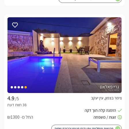
גריי פאלאס
צימר בצפון, עין יעקב
/5
החל מ- ₪1300
פרטיות מוחלטת עם גקוזי פנימי ובריכת שחיה