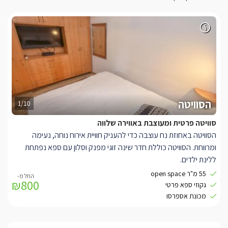
הסוויטה
1/10
סוויטה פרטית ומעוצבת באווירה שלווה
הסוויטה באחוזת נח עוצבה כדי להעניק חוויית אירוח נוחה, נעימה
ומרווחת. הסוויטה כוללת חדר שינה זוגי מפנק וסלון עם ספא נפתחת
ללינת ילדים.
לרשות האורחים סלון מרווח, מטבח מאובזר, פינת אוכל וחדר רחצה
55 מ"ר open space
₪800
נעים ומטופח, כאשר כל החללים מעוצבים באווירה ביתית וחמימה.
גקוזי ספא פרטי
מהסוויטה ישנה יציאה ישירה לגינה פרטית ומטופחת, הכוללת ג'קוזי
מכונת אספרסו
ספא פרטי, פינת ישיבה נעימה ונדנדה, המושלמות לרגעים של רוגע
באוויר הגלילי.