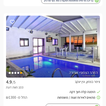
בריכה פרטית מחוממת ומקורה מול נוף מרהיב
הזוהר הצפוני- אורורה
צימר בצפון, עין יעקב
/5
החל מ- ₪1300