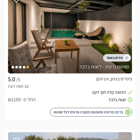
למי אנחנו מתאימים?
אחוזת נח מתאימה במיוחד לזוגות, משפחות קטנות ואורחים 
המחפשים חופשה שקטה, נעימה ואינטימית באווירה ביתית, עם 
לצפייה במדיניות ותנאי הזמנה -
לחצו כאן
לידיעתכם, הפרטים המוצגים באתר: התפוסה המחירים והמבצעים
סוויטות נרקיס - לזוגות בלבד
מעודכנים ומאומתים. תוכלו לבדוק ולבצע הזמנה באהבה רבה ♥
לפרטים נוספים או שאלות אנחנו פה לשירותכם
צימרים בצפון, עין יעקב
/5
בברכה, יעל -
072-2456899
החל מ- ₪1100
לצפייה באטרקציות ומסעדות בקרבת הסוויטה באחוזת
נח -
לחצו כאן
בריכה פרטית מחוממת מקורה פרטית לכל סוויטה