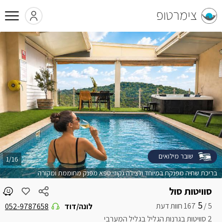
צימרטופ
שובר מילואים
1/16
בריכת שחיה מפנקת במיוחד ולצידה גקוזי ספא מפנק מחוממת ומקורה
סוויטות סול
5
5 /
לונה/דוד
052-9787658
2 סוויטות בגרנות הגליל בגליל המערבי