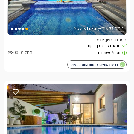
נובוס לקשורי-Novus Luxury
צימרים בצפון, ירכא
החל מ- ₪800
בריכת שחייה במתחם החוץ המפנק