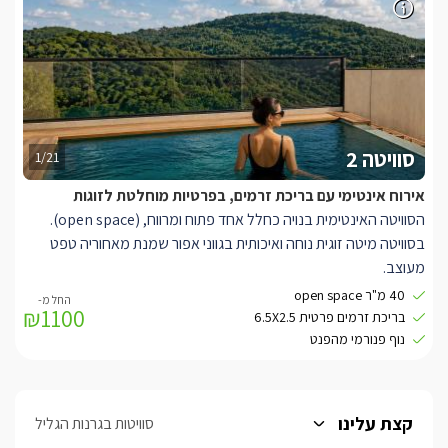
חדר רחצה מעוצב ויוקרתי עם חיפויי קירות שיש אפורים, וכלים סניטרים
שחורים קלאסים. שם ניצב מקלחון, שירותים, ועמדת כיור.
ביציאה מהסוויטה תחכה לכם בריכה מחוממת ומקורה (בעונה) , וג'קוזי
ספא פרטי כל זה מול נוף פנורמי מדהים.
סוויטה 2
1/21
אירוח אינטימי עם בריכת זרמים, בפרטיות מוחלטת לזוגות
הסוויטה האינטימית בנויה כחלל אחד פתוח ומרווח, (open space).
בסוויטה מיטה זוגית נוחה ואיכותית בגווני אפור שמנת מאחוריה טפט
מעוצב.
למול המיטה תמצאו סלון ישיבה בצבע אפור עם כורסאה מעוצבת
40 מ"ר open space
₪1100
מראטן-, ובסמוך ניצב מטבחון מאובזר מעוצב בגווני שחור בשילוב עץ
בריכת זרמים פרטית 6.5X2.5
עם פינת קפה ותה, מיני בר, מכונת קפה, ועוד. לצידו ניצב שולחן בר
נוף פנורמי מהפנט
מעץ מהודר עם כסאות מעוצבים בגווני חרדל.
לסוויטה השקטה חדר רחצה מעוצב ויוקרתי שם ניצב מקלחון, שירותים,
ועמדת כיור.
קצת עלינו
סוויטות בגרנות הגליל
מחוץ לסוויטה פינות ישיבה עם בריכת זרמים פרטית