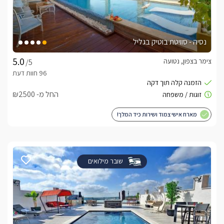
נסיה - סוויטת בוטיק בגליל
צימר בצפון, נטועה
/5
החל מ- ₪2500
מארח אישי צמוד ושירות כיד המלך!
שובר מילואים