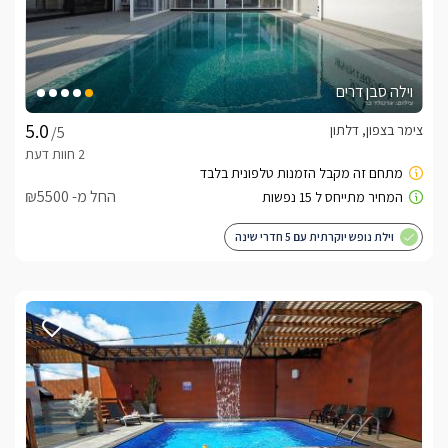
וילה סבן דרים
צימר בצפון, דלתון
/5
החל מ- ₪5500
וילת נופש יוקרתית עם 5 חדרי שינה