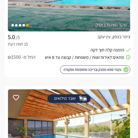
שקד סוויטת בוטיק
צימר בצפון, עין יעקב
/5
החל מ- ₪1500
גקוזי ספא מפנק ובריכה מחוממת ומקורה
שובר מילואים