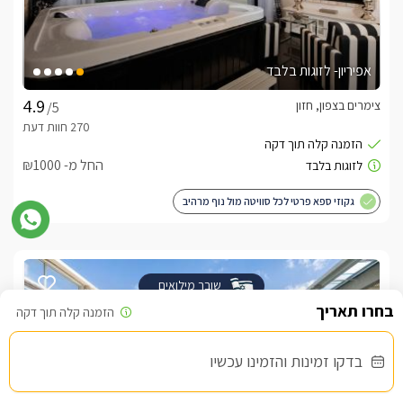
אפיריון- לזוגות בלבד
צימרים בצפון, חזון
/5
החל מ- ₪1000
גקוזי ספא פרטי לכל סוויטה מול נוף מרהיב
שובר מילואים
בדקו זמינות והזמינו עכשיו