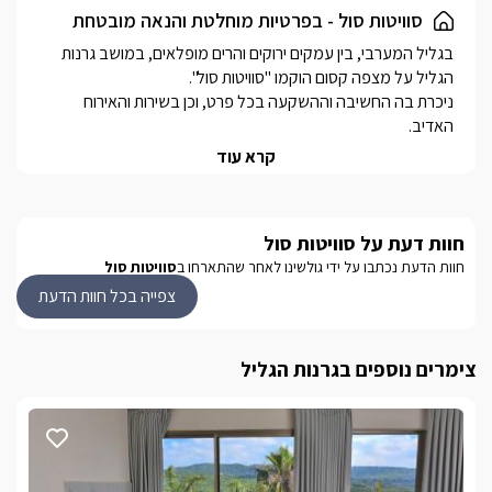
סוויטות סול - בפרטיות מוחלטת והנאה מובטחת
בגליל המערבי, בין עמקים ירוקים והרים מופלאים, במושב גרנות 
ניכרת בה החשיבה וההשקעה בכל פרט, וכן בשירות והאירוח 
סוויטות אינטימיות ומאובזרות, מעוצבות בטוב טעם ודיוק שאין 
קרא עוד
לכל סוויטה בריכה פרטית, ובנוסף לאחת מהסוויטות גם ג'קוזי ספא 
חוות דעת על סוויטות סול
האירוח מתאים לזוגות, ניתן להתארח משפחות עד 3 נפשות (זוג+ 
חוות הדעת נכתבו על ידי גולשינו לאחר שהתארחו ב
סוויטות סול
ילד).
צפייה בכל חוות הדעת
הסוויטות
צימרים נוספים בגרנות הגליל
זוג סוויטות אירוח אינטימיות ומפנקות, זהות באבזורן וגודלן- אך 
הן בנויות כחלל אחד פתוח ומרווח, (open space) בכל אחת מיטה 
זוגית נוחה ואיכותית, מטבחון עם פינת קפה ותה, מיני בר, מכונת 
קפה, ועוד. לצד המטבחון ניצב שולחן בר מהודר עם כסאות 