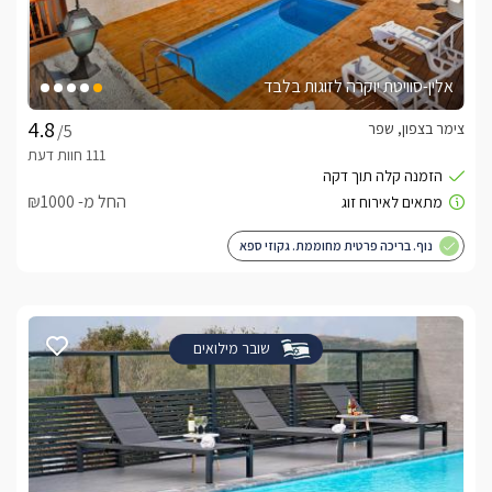
אלין-סוויטת יוקרה לזוגות בלבד
צימר בצפון, שפר
/5
החל מ- ₪1000
נוף. בריכה פרטית מחוממת. גקוזי ספא
שובר מילואים