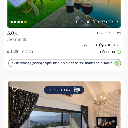
סוויטה גלילית לזוגות בלבד
צימר בצפון, עבדון
/5
החל מ- ₪1500
סוויטה יחידה במתחם | בריכה פרטית מחוממת ומקורה (בעונה) | פרטיות מלאה
| מותאם לציבור הדתי
שובר מילואים