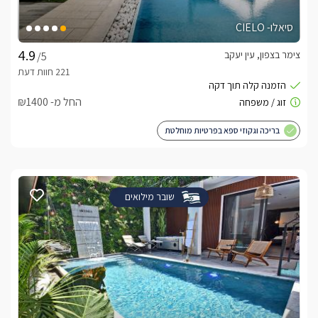
סיאלו- CIELO
צימר בצפון, עין יעקב
/5
החל מ- ₪1400
בריכה וגקוזי ספא בפרטיות מוחלטת
שובר מילואים