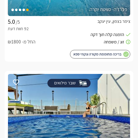
פברז’ה- סוויטת יוקרה
צימר בצפון, עין יעקב
/5
החל מ- ₪1800
בריכה מחוממת מקורה וגקוזי ספא
שובר מילואים