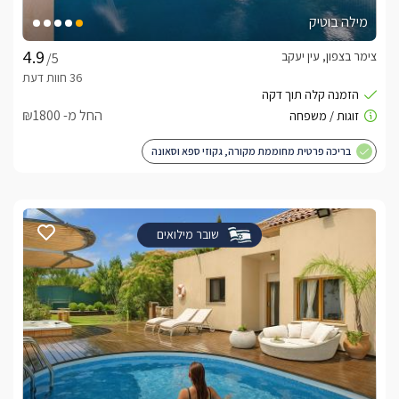
מילה בוטיק
צימר בצפון, עין יעקב
/5
החל מ- ₪1800
בריכה פרטית מחוממת מקורה, גקוזי ספא וסאונה
שובר מילואים