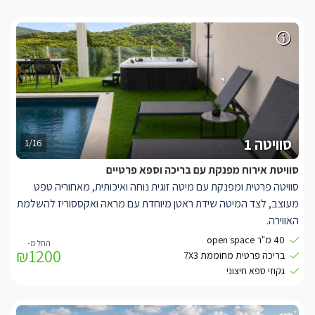
סוויטה 1
1/16
סוויטת אירוח מפנקת עם בריכה וספא פרטיים
סוויטה פרטית ומפנקת עם מיטה זוגית נוחה ואיכותית, מאחוריה טפט
מעוצב, לצד המיטה שידת ראטן מיוחדת עם מראה ואקססוריז להשלמת
האווירה.
למול המיטה סלון ישיבה גדול הנפתח ללינת ילד (עד גיל 12).
40 מ"ר open space
₪1200
מטבחון בגווני שחור בשילוב עץ עם פינת קפה ותה, מיני בר, מכונת
בריכה פרטית מחוממת 7X3
קפה, ועוד.
גקוזי ספא חיצוני
למולו ניצב שולחן בר מעץ מהודר עם כסאות מעוצבים בגווני שחור-
שלמולן ניצבת כורסאת ראטן בצבע אפור.