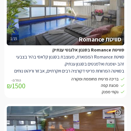
הבריכה פרטית לסוויטה , ישנו מעבר ציבורי בין הבריכה לסוויטה היא
איננה מחוברת לחדר, הבריכה
מחוממת ומקורה
הצופה אל הנוף
הפתוח.
סוויטת Romance
1/15
סוויטת Romance בסגנון אלגנטי ענתיק
סוויטת Romance המפוארת, מעוצבת בסגנון קלאסי בהיר בצבעי
זהב-שמנת ואלמנטים בסגנון ענתיק.
בסוויטה המרווחת פריטי דקורציה רבים ויוקרתיים, אבזור וריהוט נוחים
ואיכותיים ביותר, חדר רחצה משובח עם מקלחון גשם ושני כיורים, כלי
בריכה פרטית מחוממת ומקורה
₪1500
מטבח דקורטיביים ומסך LCD מתכוונן לכל פינה בסוויטה.
מכונת קפה
גקוזי מפנק
במתחם החוץ הפרטי והמושקע, תיהנו מבריכה אישית עם מפל קטן
(מחוממת ומקורה בין החודשים נובמבר לאפריל), היציאה לבריכה
צמודה לסוויטה, מגודרת מצדדיה לשמירת הפרטיות ומולה הנוף
החלומי, רחבת אבן מעוצבת עם פינות ישיבה וצמחיית נוי מעוצבת
ומרהיבה.