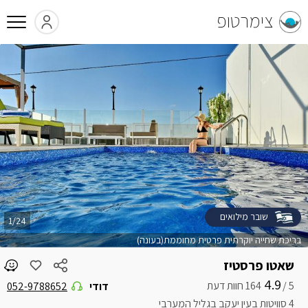
צימרטופ
שובר מילואים
1/24
בריכת שחייה יוקרתית פרטית מחוממת(בעונה)
שאטו פרסטיז
4.9
5 /
דודי
052-9788652
4 סוויטות בעין יעקב בגליל המערבי