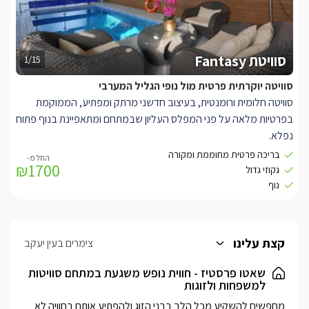
לכל היחידות ישנו ג'קוזי ספא מפואר וענק ל-10 אנשים, מוקף קירות
זכוכית ופונה אל הנוף החלומי.
סוויטת Fantasy
1/15
סוויטה יוקרתית פרטית מול נופי הגליל המערבי
סוויטה חלומית ורומנטית, בעיצוב חדשני מרתק ומפתיע, הממוקמת
בפרטיות מלאה על פני המפלס העליון שבמתחם ומתאפיינת בנוף פתוח
נפלא.
בריכה פרטית מחוממת ומקורה
₪1700
החלל הפנימי מתהדר בצבעים דומיננטיים ובריהוט יוקרתי ביותר, הכולל
גקוזי גדול
בין היתר מיטת ענק יוקרתית, ג'קוזי עטוף לבנים כהות, מסך LCD ענק
נוף
וסלון ישיבה.
חדר רחצה גדול ומרכזי ומטבח גדול מאובזר, ממנו ישנה יציאה אל
מרפסת נוף משגעת.
קצת עלינו
צימרים בעין יעקב
הסוויטה כוללת בנוסף שני חדרי אורחים נוספים, כל אחד כולל מיטה
זוגית מפוארת, מסך טלוויזיה ומיזוג אוויר.
שאטו פרסטיז - חווית נופש משגעת במתחם סוויטות
למשפחות ולזוגות
במתחם הגן הפרטי של הסוויטה, תוכלו להתפנק בבריכה גדולה
מחפשים להשקיע מכל הלב בבני הזוג ולהפתיע אותם בחוויה לא 