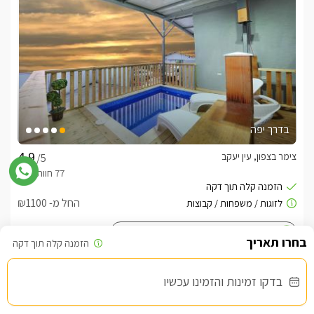
בדרך יפה
צימר בצפון, עין יעקב
/5
החל מ- ₪1100
בריכה פרטית מחוממת מקורה. גקוזי ספא מול נוף
בדקו זמינות והזמינו עכשיו