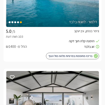
מתחמי הגן האישיים של הסוויטות וכן הכניסה למתחם עצמו, מלווים 
בנוף של שדה ירוק ופתוח, המוביל את המבט אל הרי הגליל, ראש 
הנקרה והים התיכון. כל הסוויטות פרטיות ואינטימיות לחלוטין .
דלמור - לזוגות בלבד
בחורף
צימר בצפון, עין יעקב
/5
בכל הסוויטות בריכות השחייה מחוממות ומקורות בחודשים נובמבר 
ועד אפריל (צוננות ונעימות בחודשי הקיץ). בכל אחת מהסוויטות 
תהנו מאירוח פנים חורפי מפנק, מצעים יוקרתיים, משקאות חמים, 
החל מ- ₪1400
ג'קוזי רומנטי ועוד. 
בריכה מחוממת בפרטיות מלאה מול הנוף
כלול באירוח
לינה + בקבוק יין משובח, שוקולדים, עוגיות, מיץ טבעי, ערכת 
קפה, חלוקי רחצה, נעלי ספא, מגבות רחצה איכותיות, מגבות פנים 
ארוחת בוקר גלילית מושקעת תוגש אליכם ישירות לסוויטה בתוספת 
תשלום ובתיאום מול המארח .