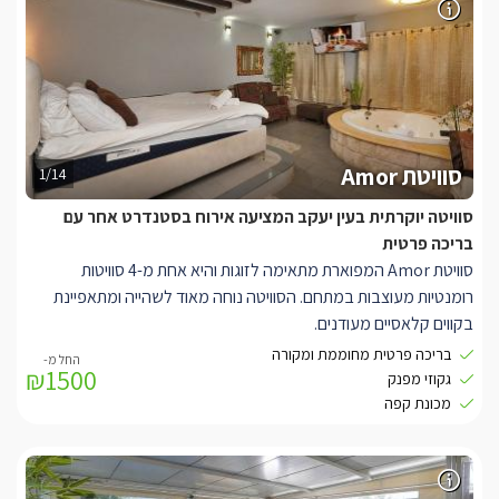
מפוארים.
הבריכה פרטית לסוויטה , ישנו מעבר ציבורי בין הבריכה לסוויטה היא
איננה מחוברת לחדר.הבריכה מחוממת ומקורה מול הנוף הפתוח.
סוויטת Amor
1/14
סוויטה יוקרתית בעין יעקב המציעה אירוח בסטנדרט אחר עם
בריכה פרטית
סוויטת Amor המפוארת מתאימה לזוגות והיא אחת מ-4 סוויטות
רומנטיות מעוצבות במתחם. הסוויטה נוחה מאוד לשהייה ומתאפיינת
בקווים קלאסיים מעודנים.
פריטי דקורציה רבים וגופי תאורה יוקרתיים מקשטים את חלל הסוויטה
בריכה פרטית מחוממת ומקורה
₪1500
להשלמת המראה. קיר א-סימטרי מפריד בין המיטה למטבחון המאובזר
גקוזי מפנק
ולצידו פינת אוכל מלכותית עם כסאות מעור. בחדר הרחצה מקלחון עם
מכונת קפה
ראש גשם מפנק ושני כיורים לנוחות מרבית, הג'קוזי העגול פונה אל החוץ
ומכניס פנימה את הנוף.