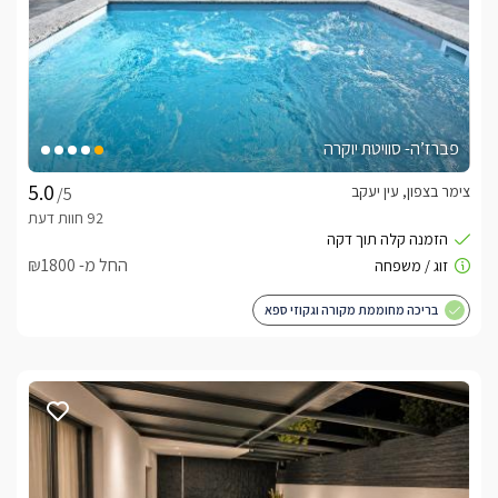
פברז’ה- סוויטת יוקרה
צימר בצפון, עין יעקב
/5
החל מ- ₪1800
בריכה מחוממת מקורה וגקוזי ספא