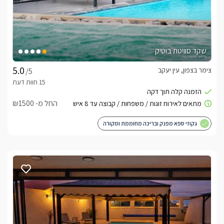
שקד סוויטת בוטיק
צימר בצפון, עין יעקב
/5
החל מ- ₪1500
גקוזי ספא מפנק ובריכה מחוממת ומקורה