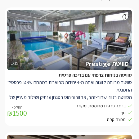
סוויטת Prestige
1/15
סוויטה בניחוח צרפתי עם בריכה פרטית
סוויטה מרווחת לזוגות ואחת מ-4 יחידות מפוארות במתחם שאטו פרסטיז'
הרומנטי.
הסוויטה בגווני שחור-זהב, אבזור וריהוט בסגנון ענתיק ושילוב מעניין של
קירות אבן להשלמת המראה המלכותי.
בריכה פרטית מחוממת ומקורה
₪1500
המיטה הזוגית מעץ אורן ניצבת על במה קטנה ובעלת מזרן אורתופדי
נוף
לשינה מעולה.
מכונת קפה
בחדר הרחצה לרשותכם מקלחון ראש גשם ושני כיורים לנוחות מרבית,
מאגר סרטים חופשי לבחירה, מטבחון ופינת אוכל עם כסאות עור