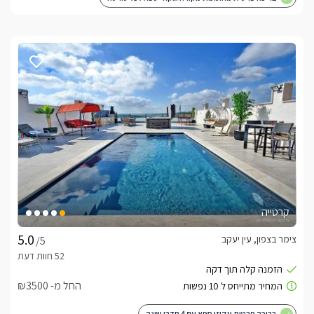
קרטייה
צימר בצפון, עין יעקב
/5
החל מ- ₪3500
בריכה פרטית וגקוזי ספא עם 4 חדרי שינה