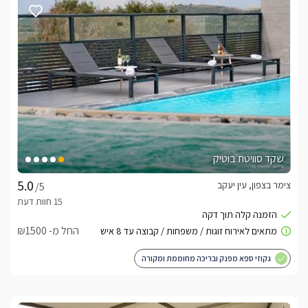
בלו-לזוגות בלבד -
לחצו כאן
שקד סוויטת בוטיק
צימר בצפון, עין יעקב
/5
החל מ- ₪1500
גקוזי ספא מפנק ובריכה מחוממת ומקורה