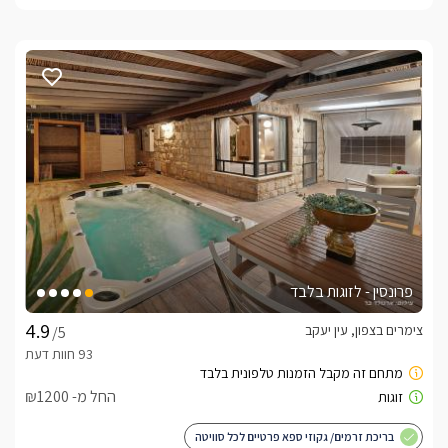
פרונסין - לזוגות בלבד
צימרים בצפון, עין יעקב
/5
החל מ- ₪1200
בריכת זרמים/ גקוזי ספא פרטיים לכל סוויטה