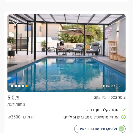
וילה סנטוריני
צימר בצפון, עין יעקב
/5
החל מ- ₪3500
וילה יוקרתית עם 4 חדרי שינה