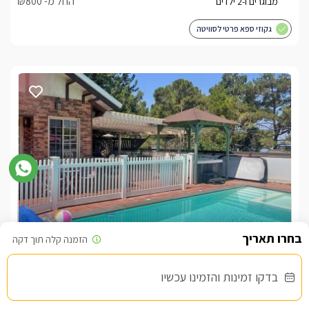
החל מ- ₪800
גקוזי ספא פרטי לסוויטה
סוויטת רויאל גולד
צימר בצפון, עין יעקב
/5
בדקו זמינות והזמינו עכשיו