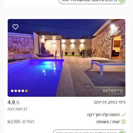
גריי פאלאס
צימר בצפון, עין יעקב
/5
החל מ- ₪1300