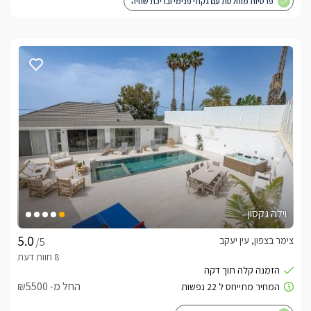
פרטיות מוחלטת עם גקוזי פנימי ובריכת שחיה
וילה גקסון
צימר בצפון, עין יעקב
/5
החל מ- ₪5500