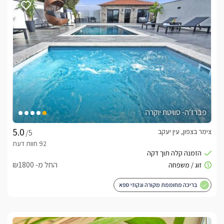
הסוויטה הפרטית
הסוויטה המבודדת שוכנת במתחם פרטי לחלוטין, בכניסתכם אליה 
במרכז הסוויטה ניצבת מיטת קווין סייז העשויה בד קטיפה ורגלי זהב 
וזכוכית. היא מוצעת מצעים לבנים ורכים. למולה ניצב סלון ישיבה 
עם צמד כורסאות יחיד בגוון כחול רויאל מלכותי ומרשים, ולצידן ספת 
שכיבה בגוון כחלחל בהיר. עם טלוויזית LCD המחוברת לכבלי YES 
פברז’ה- סוויטת יוקרה
לסוויטה ישנו מטבחון מאובזר בגווני שחור, ובעל עיטורי זהב. עם 
צימר בצפון, עין יעקב
/5
לצד המטבחון ניצבת פינת אוכל שקופה במראה מלכותי ואופנתי 
לסוויטה חדר רחצה בעיצוב תואם, עם שירותים מקלחון ועמדת כיור 
החל מ- ₪1800
בה יחכו לכם מגבות רכות ותמרוקי רחצה ריחניים.
בריכה מחוממת מקורה וגקוזי ספא
החצר הפרטית
לסוויטה הפרטית חצר אינטימית ומגודרת, במרכזה ניצבת בריכת 