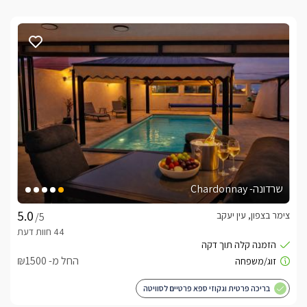
שרדונה- Chardonnay
צימר בצפון, עין יעקב
/5
החל מ- ₪1500
בריכה פרטית וגקוזי ספא פרטיים לסוויטה