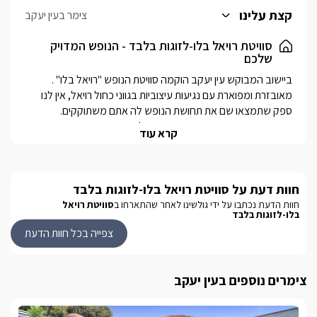
לסוויטה ישנו מטבחון מאובזר בגווני שחור, ובעל עיטורי זהב. עם
קצת עלינו
צימר בעין יעקב
מיקרוגל, מכונת אספרסו ועוד.
לצד המטבחון ניצבת פינת אוכל שקופה במראה מלכותי ואופנתי
סוויטת רויאל בלו-לזוגות בלבד - הנופש המדויק
שלכם
במיוחד.
לסוויטה חדר רחצה בעיצוב תואם, עם שירותים מקלחון ועמדת כיור בה
יחכו לכם מגבות רכות ותמרוקי רחצה ריחניים.
מאובזרת ומפוארת עם נגיעות עיצוביות בגווני כחול רויאל, אין לנו 
יחידה במתחם האירוח- ובפרטיות מוחלטת, מתפארת בבריכת 
קרא עוד
שחייה שקועה ומרהיבה, מחוממת ומקורה בחודשי החורף ומרעננת 
חוות דעת על סוויטת רויאל בלו-לזוגות בלבד
המושב עין יעקב הצפוני שוכן בגליל המערבי ובקרבתו שפע של 
חוות הדעת נכתבו על ידי גולשינו לאחר שהתארחו ב
סוויטת רויאל
בלו-לזוגות בלבד
אפשרויות ואטרקציות. עם מסעדות טובות, טיולי ג'יפים, טרקטורונים, 
צפייה בכל חוות הדעת
בנוסף במרחק נסיעה קצר תוכלו ליהנות ממרכזי קניות ובילוי, חופי 
אכזיב המרהיבים, אגם המונפורט ועוד. במושב תוכלו למצוא 
צימרים נוספים בעין יעקב
לכל שאלה בנוגע לאטרקציות האירוח ניתן לפנות למארחים.