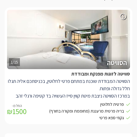
הסוויטה
1/15
סוויטה לזוגות מפנקת ומבודדת
הסוויטה המבודדת שוכנת במתחם פרטי לחלוטין, בכניסתכם אליה תגלו
חלל גדולה ופתוח.
במרכז הסוויטה ניצבת מיטת קווין סייז העשויה בד קטיפה ורגלי זהב
וזכוכית. היא מוצעת מצעים לבנים ורכים. למולה ניצב סלון ישיבה עם
פרטית לחלוטין
₪1500
צמד כורסאות יחיד בגוון כחול רויאל מלכותי ומרשים, ולצידן ספת שכיבה
בריה פרטית מרעננת (מחוממת ומקורה בחורף)
בגוון כחלחל בהיר. עם טלוויזית LCD המחוברת לכבלי YES ואינטרנט
גקוזי ספא פרטי
אלחוטי.
משם גם היציאה אל המרפסת הפרטית.