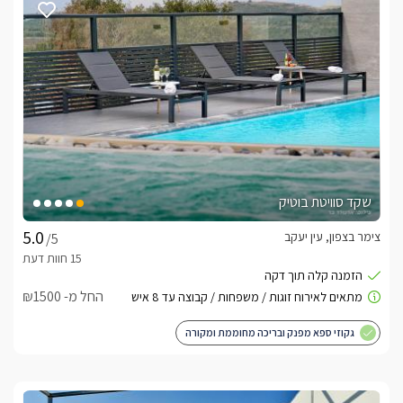
הסוויטה הפרטית
הסוויטה המבודדת שוכנת במתחם פרטי לחלוטין, בכניסתכם אליה 
במרכז הסוויטה ניצבת מיטת קווין סייז העשויה בד קטיפה ורגלי זהב 
וזכוכית. היא מוצעת מצעים לבנים ורכים. למולה ניצב סלון ישיבה 
עם צמד כורסאות יחיד בגוון כחול רויאל מלכותי ומרשים, ולצידן ספת 
שכיבה בגוון כחלחל בהיר. עם טלוויזית LCD המחוברת לכבלי YES 
שקד סוויטת בוטיק
לסוויטה ישנו מטבחון מאובזר בגווני שחור, ובעל עיטורי זהב. עם 
צימר בצפון, עין יעקב
/5
לצד המטבחון ניצבת פינת אוכל שקופה במראה מלכותי ואופנתי 
לסוויטה חדר רחצה בעיצוב תואם, עם שירותים מקלחון ועמדת כיור 
החל מ- ₪1500
בה יחכו לכם מגבות רכות ותמרוקי רחצה ריחניים.
גקוזי ספא מפנק ובריכה מחוממת ומקורה
החצר הפרטית
לסוויטה הפרטית חצר אינטימית ומגודרת, במרכזה ניצבת בריכת 