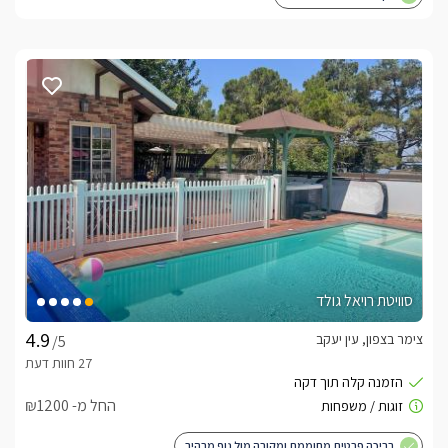
סוויטת רויאל גולד
צימר בצפון, עין יעקב
/5
החל מ- ₪1200
בריכה פרטית מחוממת ומקורה מול נוף מרהיב