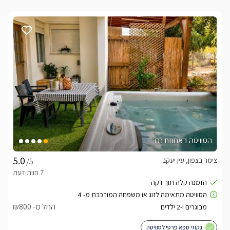
הסוויטה באחוזת נח
צימר בצפון, עין יעקב
/5
החל מ- ₪800
גקוזי ספא פרטי לסוויטה