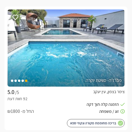
פברז’ה- סוויטת יוקרה
צימר בצפון, עין יעקב
/5
החל מ- ₪1800
בריכה מחוממת מקורה וגקוזי ספא