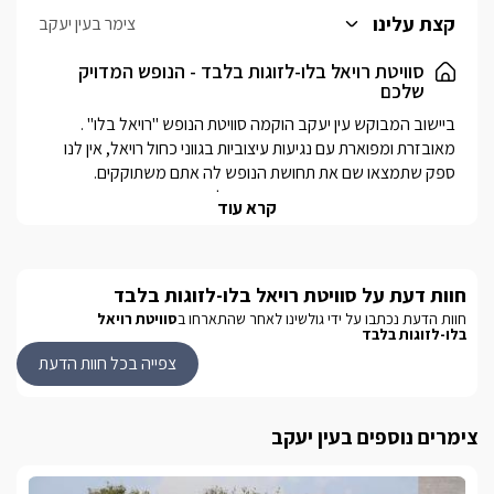
לסוויטה ישנו מטבחון מאובזר בגווני שחור, ובעל עיטורי זהב. עם
קצת עלינו
צימר בעין יעקב
מיקרוגל, מכונת אספרסו ועוד.
לצד המטבחון ניצבת פינת אוכל שקופה במראה מלכותי ואופנתי
סוויטת רויאל בלו-לזוגות בלבד - הנופש המדויק
שלכם
במיוחד.
לסוויטה חדר רחצה בעיצוב תואם, עם שירותים מקלחון ועמדת כיור בה
יחכו לכם מגבות רכות ותמרוקי רחצה ריחניים.
מאובזרת ומפוארת עם נגיעות עיצוביות בגווני כחול רויאל, אין לנו 
יחידה במתחם האירוח- ובפרטיות מוחלטת, מתפארת בבריכת 
קרא עוד
שחייה שקועה ומרהיבה, מחוממת ומקורה בחודשי החורף ומרעננת 
חוות דעת על סוויטת רויאל בלו-לזוגות בלבד
המושב עין יעקב הצפוני שוכן בגליל המערבי ובקרבתו שפע של 
חוות הדעת נכתבו על ידי גולשינו לאחר שהתארחו ב
סוויטת רויאל
בלו-לזוגות בלבד
אפשרויות ואטרקציות. עם מסעדות טובות, טיולי ג'יפים, טרקטורונים, 
צפייה בכל חוות הדעת
בנוסף במרחק נסיעה קצר תוכלו ליהנות ממרכזי קניות ובילוי, חופי 
אכזיב המרהיבים, אגם המונפורט ועוד. במושב תוכלו למצוא 
צימרים נוספים בעין יעקב
לכל שאלה בנוגע לאטרקציות האירוח ניתן לפנות למארחים.