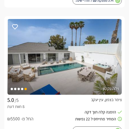
וילה מפנקת עם 7 חדרי שינה
וילה גקסון
צימר בצפון, עין יעקב
/5
החל מ- ₪5500