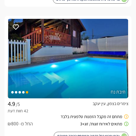
תיבת נח
צימרים בצפון, עין יעקב
/5
החל מ- ₪800
גקוזי פרטי בכל בקתה ובמתחם בריכה מפנקת