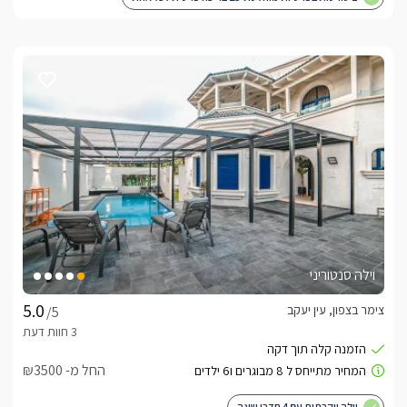
וילה סנטוריני
צימר בצפון, עין יעקב
/5
החל מ- ₪3500
וילה יוקרתית עם 4 חדרי שינה