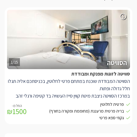
הסוויטה
1/15
סוויטה לזוגות מפנקת ומבודדת
הסוויטה המבודדת שוכנת במתחם פרטי לחלוטין, בכניסתכם אליה תגלו
חלל גדולה ופתוח.
במרכז הסוויטה ניצבת מיטת קווין סייז העשויה בד קטיפה ורגלי זהב
וזכוכית. היא מוצעת מצעים לבנים ורכים. למולה ניצב סלון ישיבה עם
פרטית לחלוטין
₪1500
צמד כורסאות יחיד בגוון כחול רויאל מלכותי ומרשים, ולצידן ספת שכיבה
בריה פרטית מרעננת (מחוממת ומקורה בחורף)
בגוון כחלחל בהיר. עם טלוויזית LCD המחוברת לכבלי YES ואינטרנט
גקוזי ספא פרטי
אלחוטי.
משם גם היציאה אל המרפסת הפרטית.