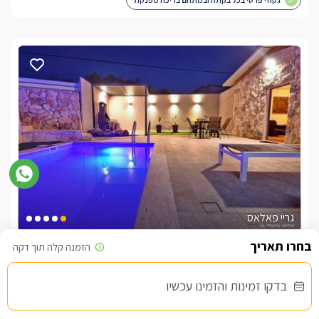
גריי פאלאס
צימר בצפון, עין יעקב
/5
בדקו זמינות והזמינו עכשיו
החל מ- ₪1300