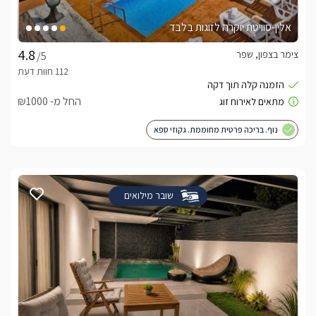
אלין-סוויטת יוקרה לזוגות בלבד
צימר בצפון, שפר
/5
החל מ- ₪1000
נוף. בריכה פרטית מחוממת. גקוזי ספא
שובר מילואים