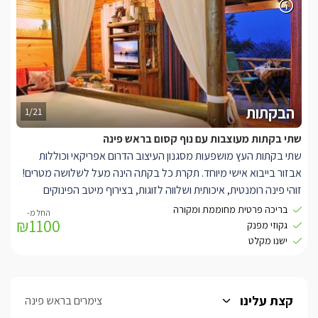
הבקתות
1/21
שתי בקתות מעוצבות עם נוף קסום בראש פינה
שתי בקתות העץ מושפעות מסגנון העיצוב הדרום אפריקאי וכוללות
אבזור בייבוא אישי מיוחד. תקרת כל בקתה הינה מעל לשלושה מטרים!
זוהי פינה רומנטית, איכותית ושלווה לזוגות, בצירוף מיטב הפינוקים
שיאפשרו זאת. בכל בקתה ישנה מיטת אפיריון מקורית ומזמינה, ממנה
בריכה פרטית מחוממת ומקורה
₪1100
ניתן לצפות בטלוויזיה (LCD 37') עם מיטב הערוצים משידורי הלוויין
גקוזי מפנק
(yes). פינת ישיבה בה תוכלו להתחמם מול הקמין המפנק או להתרענן
ישנו מקלט
בזכות מזגן גדול. ג'קוזי עגול וגדול, מוקף חלונות רפלקטיביים (חד
כיווניים) מהם נגלה הנוף הגלילי. מטבח מאובזר שמתאים גם לבישול,
הכולל מכונת אספרסו וקפסולות לפינוק מושלם. לכל בקתה כמובן,
קצת עלינו
צימרים בראש פינה
גולת כותרת משלה – בריכה פרטית משלכם (מחוממת ומקורה בחורף)