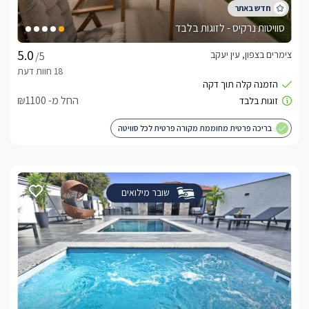
סוויטות נרקיס - לזוגות בלבד
צימרים בצפון, עין יעקב
/5
החל מ- ₪1100
בריכה פרטית מחוממת מקורה פרטית לכל סוויטה
שובר מילואים