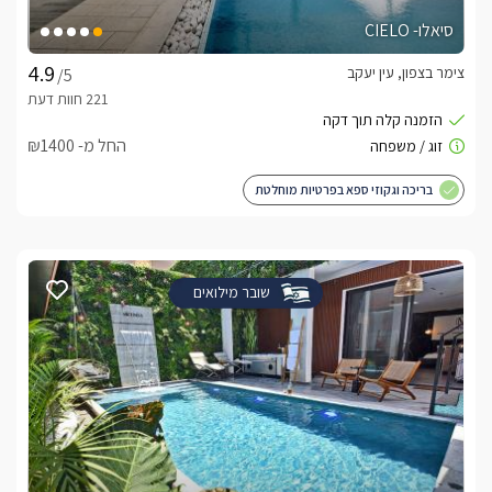
סיאלו- CIELO
צימר בצפון, עין יעקב
/5
החל מ- ₪1400
בריכה וגקוזי ספא בפרטיות מוחלטת
שובר מילואים