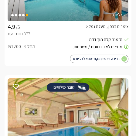
גמליורט
צימרים בצפון, מעלה גמלא
/5
החל מ- ₪1200
בריכה פרטית וגקוזי ספא לכל יורט
שובר מילואים