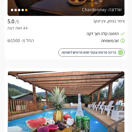
שרדונה- Chardonnay
צימר בצפון, עין יעקב
/5
החל מ- ₪1500
בריכה פרטית וגקוזי ספא פרטיים לסוויטה