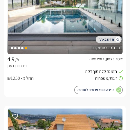
פנים חמים ומחבק, פינוקים חורפיים וכמובן גישה נוחה אל האתרים 
המושלגים שבסביבה. ייתכן גם שלג במתחם עצמו בשיא העונה. 
כלול באירוח
לינה + בקבוק יין איכותי, תה/קפה ממבחר טעמים וסוגים, מכונת 
אספרסו עם קפסולות, פירות העונה, תופינים, עוגיות ושתייה קרה, 
כינר סוויטת יוקרה
חלוקי רחצה מלטפים, נעלי ספא, נרות ריחניים, קטורת, מוצרי 
טואלטיקה: קצף ומלח לג'קוזי, שמפו, סבונים. 
צימר בצפון, ראש פינה
/5
תוספת תשלום
החל מ- ₪1250
תוכלו ליהנות מטיפולי ספא מפנקים בתיאום מראש.
בריכה וספא פרטיים לסוויטה
חשוב לדעת
קיימת עמדה להטענת רכבים חשמליים ללא עלות לאורחינו
לצפייה במדיניות ותנאי הזמנה -
לחצו כאן