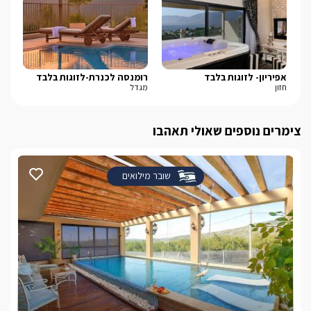
אפיריון- לזוגות בלבד
רומנסה לכנרת-לזוגות בלבד
צו
חזון
מגדל
מעל
צימרים נוספים שאולי תאהבו
שובר מילואים