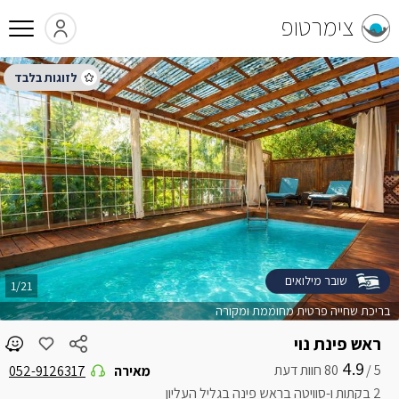
צימרטופ
שובר מילואים
1/21
בריכת שחייה פרטית מחוממת ומקורה
ראש פינת נוי
4.9
5 /
מאירה
052-9126317
2 בקתות ו-סוויטה בראש פינה בגליל העליון