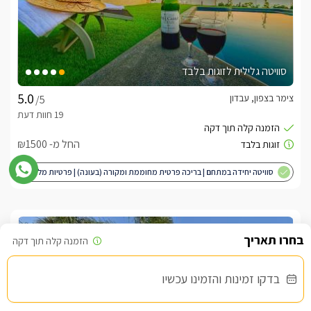
סוויטה גלילית לזוגות בלבד
צימר בצפון, עבדון
/5
החל מ- ₪1500
סוויטה יחידה במתחם | בריכה פרטית מחוממת ומקורה (בעונה) | פרטיות מלאה
| מותאם לציבור הדתי
שובר מילואים
בדקו זמינות והזמינו עכשיו