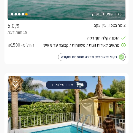
שקד סוויטת בוטיק
צימר בצפון, עין יעקב
/5
החל מ- ₪1500
גקוזי ספא מפנק ובריכה מחוממת ומקורה
שובר מילואים