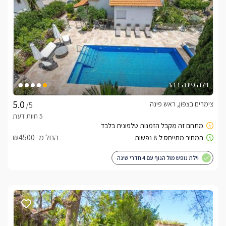
לידיעתכם, הפרטים המוצגים באתר: התפוסה המחירים והמבצעים
מעודכנים ומאומתים. תוכלו לבדוק ולבצע הזמנה באהבה רבה ♥
לפרטים נוספים או שאלות אנחנו פה לשירותכם
וילה פינה בהר
בברכה, מאירה -
052-9126317
צימרים בצפון, ראש פינה
/5
לצפייה באטרקציות ומסעדות בקרבת ראש פינת נוי -
לחצו כאן
החל מ- ₪4500
וילת נופש מול הנוף עם 4 חדרי שינה