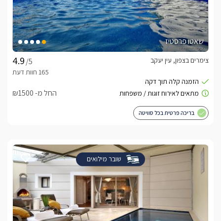
שאטו פרסטיז
צימרים בצפון, עין יעקב
/5
החל מ- ₪1500
בריכה פרטית בכל סוויטה
שובר מילואים