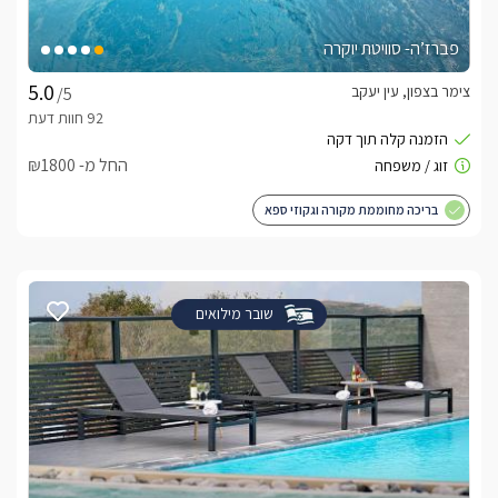
פברז’ה- סוויטת יוקרה
צימר בצפון, עין יעקב
/5
החל מ- ₪1800
בריכה מחוממת מקורה וגקוזי ספא
שובר מילואים