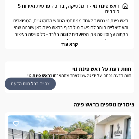
ובנוסף מרפסת רומנטית הצופה לנוף, מדשאה ענקית ובה פינת ישיבה
ראש פינת נוי - רומנטיקה, בריכה פרטית ואירוח 5
כוכבים
וערסל ופינת ברביקיו לצליית מטעמים.
ראש פינת נוי נחשב לאחד ממתחמי הנופש הרומנטיים, המפוארים 
והאידיאליים ביותר לחופשה מול הנוף בראש פינה.כאן שוכנות שתי 
בקתות עץ וסוויטת אבן המיועדים לזוגות בלבד - כל סוויטה בעיצוב 
יוקרתי המשלב ריהוט מיובא מאיטליה ודרום אפריקה, עם בריכת 
קרא עוד
שחייה פרטית (מחוממת ומקורה בחורף) לכל אחת.האירוח בראש 
פינת נוי מעמיד רף גבוה לחופשה בענף הצימרים, תוך שהוא ניחן 
בהקפדה מלאה על כל פרטי החופשה ושופע פינוקים איכותיים לכל 
חוות דעת על ראש פינת נוי
מחוץ למתחם תוכלו ליהנות משפע אטרקציות ומרכזי בילוי וקניות 
חוות הדעת נכתבו על ידי גולשינו לאחר שהתארחו ב
ראש פינת נוי
באזור ראש פינה והסביבה. בין היתר תוכלו להנות מטיולי 
צפייה בכל חוות הדעת
טרקטורונים, מסלולי טיול מודרכים, רכיבה על סוסים או 
**חדש במתחם- עמדה להטענת רכבים חשמליים ללא עלות 
צימרים נוספים בראש פינה
לאורחינו**
בחורף
כל היחידות מציעות לאורחיהן בריכת שחייה מחוממת ומקורה, עיצוב 