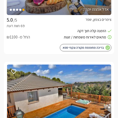
אדל אחוזת יוקרה
צימרים בצפון, שפר
/5
החל מ- ₪1100
בריכה מחוממת מקורה וגקוזי ספא