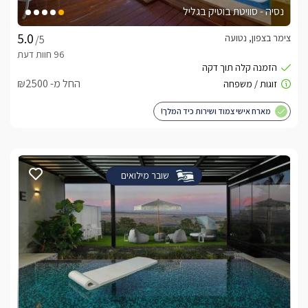
נסיה - סוויטת בוטיק בגליל
צימר בצפון, נטועה
/5
החל מ- ₪2500
מארח אישי צמוד ושירות כיד המלך!
שובר מילואים