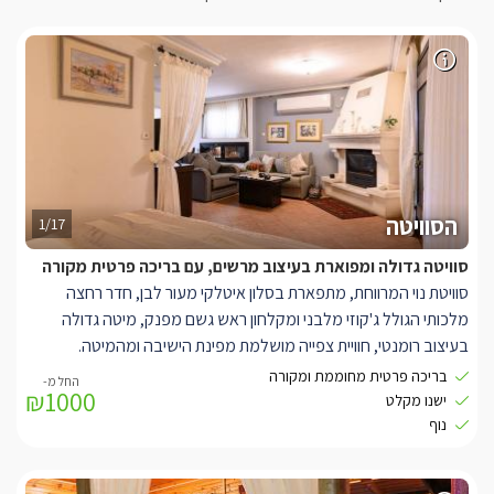
הסוויטה
1/17
סוויטה גדולה ומפוארת בעיצוב מרשים, עם בריכה פרטית מקורה
סוויטת נוי המרווחת, מתפארת בסלון איטלקי מעור לבן, חדר רחצה
מלכותי הגולל ג'קוזי מלבני ומקלחון ראש גשם מפנק, מיטה גדולה
בעיצוב רומנטי, חוויית צפייה מושלמת מפינת הישיבה ומהמיטה.
לרשותכם מכונת קפה, קמין בייבוא אישי מצרפת לחורף מפנק ומיזוג
בריכה פרטית מחוממת ומקורה
₪1000
אוויר חזק ומעולה לקיץ אוורירי. לסוויטה יציאה אל מרפסת דק מקורה ובה
ישנו מקלט
פינות ישיבה וברביקיו לצד בריכה פרטית צמודה לאורחי הסוויטה בלבד
נוף
מחוממת ומקורה בחורף. הסוויטה נגישה לנכים.