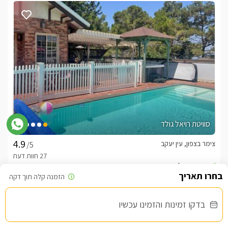
סוויטת רויאל גולד
צימר בצפון, עין יעקב
/5
החל מ- ₪1200
בריכה פרטית מחוממת ומקורה מול נוף מרהיב
בדקו זמינות והזמינו עכשיו