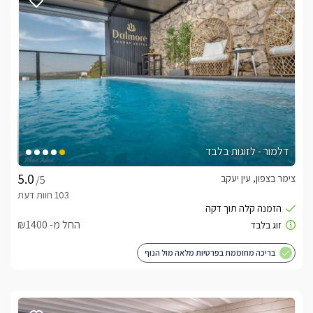
ישלם דמי הפרת הסכם 2000 שח .מודעים לכך שבשעה 11:00 
המוסיקה מכובה לפי חוק הרעש ומודעים לכך שכל הפרת הסכם או 
קנס יחול על המזמין.
לצפייה במדיניות ותנאי הזמנה -
לחצו כאן
לידיעתכם, הפרטים המוצגים באתר: התפוסה המחירים והמבצעים
מעודכנים ומאומתים. תוכלו לבדוק ולבצע הזמנה באהבה רבה ♥
לפרטים נוספים או שאלות אנחנו פה לשירותכם
בברכה, דנה -
052-9706139
דלמור - לזוגות בלבד
צימר בצפון, עין יעקב
/5
לצפייה באטרקציות ומסעדות בקרבת הדבר האמיתי -
לחצו כאן
החל מ- ₪1400
בריכה מחוממת בפרטיות מלאה מול הנוף