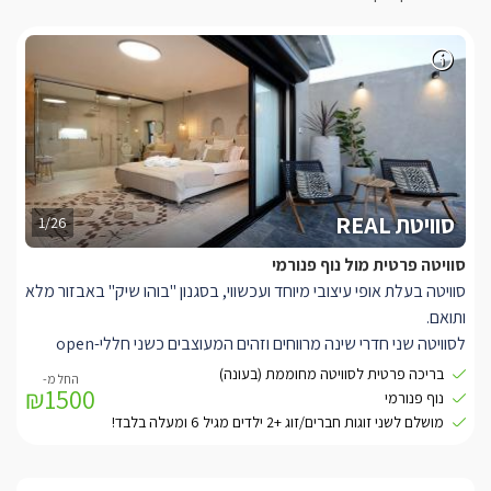
סוויטת REAL
1/26
סוויטה פרטית מול נוף פנורמי
סוויטה בעלת אופי עיצובי מיוחד ועכשווי, בסגנון "בוהו שיק" באבזור מלא
ותואם.
לסוויטה שני חדרי שינה מרווחים וזהים המעוצבים כשני חללי-open
space נפרדים לשמירה על פרטיות, ויש בהם כל שתצטרכו על מנת
בריכה פרטית לסוויטה מחוממת (בעונה)
₪1500
להפוך את החופשה שלכם למושלמת.
נוף פנורמי
במרכז כל חדר ניצבת מיטה זוגית מעוצבת בגוון שמנת בגימור קווי,
מושלם לשני זוגות חברים/זוג +2 ילדים מגיל 6 ומעלה בלבד!
מוצעת במצעים רכים ונעים בגוונים תואמים, עם מטבחון ובו מיני בר, כיור
וערכה להכנת קפה ותה.