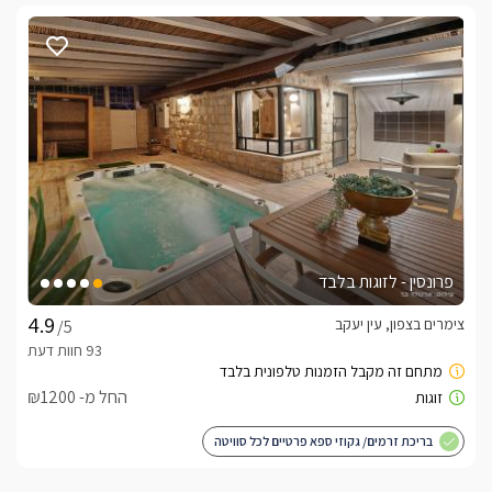
פרונסין - לזוגות בלבד
צימרים בצפון, עין יעקב
/5
החל מ- ₪1200
בריכת זרמים/ גקוזי ספא פרטיים לכל סוויטה