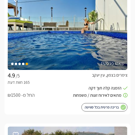
לסוויטה שני חדרי שינה מרווחים וזהים המעוצבים כשני חללי-open 
space נפרדים לשמירה על פרטיות, ויש בהם כל שתצטרכו על מנת 
במרכז כל חדר ניצבת מיטה זוגית מעוצבת בגוון שמנת בגימור קווי, 
מוצעת במצעים רכים ונעים בגוונים תואמים, עם מטבחון ובו מיני בר, 
כל זוג אורחים בסוויטה יהנה מחדר רחצה פרטי, הסגור עם דלתות 
זכוכית ווילון פנימי לאיטום ופרטיות, בו מקלחון זוגי עם שני ראשי 
גשם, שירותים, ועמדת כיור ובה יחכו לכם תמרוקי רחצה, מגבות 
שאטו פרסטיז
החדרים ממוזגים ובעלי חיבור לאינטרנט אלחוטי. מכל אחד מהם 
צימרים בצפון, עין יעקב
/5
ישנה יציאה אל המרפסת החיצונית והבריכה הפרטית.
החל מ- ₪1500
מרפסת נוף פנורמית פרטית
לחצר תצאו דרך חלונות ההזזה הגדולים של כל אחד מחדרי השינה 
בריכה פרטית בכל סוויטה
במרכזה ניצבת בריכת שחייה פרטית ושקועה, מחוממת (בעונה) 
המגודרת במעקה זכוכית מרשים לשמירה על בטיחות מירבית ללא 