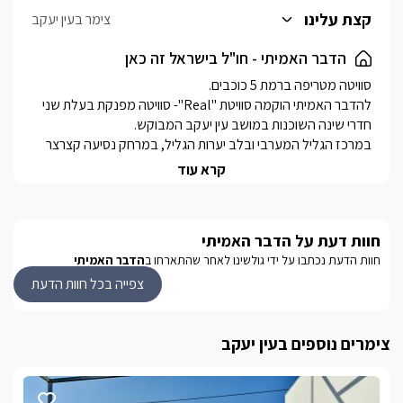
כל זוג אורחים בסוויטה יהנה מחדר רחצה פרטי, הסגור עם דלתות זכוכית
קצת עלינו
צימר בעין יעקב
ווילון פנימי לאיטום ופרטיות, בו מקלחון זוגי עם שני ראשי גשם, שירותים,
ועמדת כיור ובה יחכו לכם תמרוקי רחצה, מגבות רכות, וחלוקי רחצה.
הדבר האמיתי - חו"ל בישראל זה כאן
החדרים ממוזגים ובעלי חיבור לאינטרנט אלחוטי. מכל אחד מהם ישנה
יציאה אל המרפסת החיצונית והבריכה הפרטית המחוממת (בעונה).
להדבר האמיתי הוקמה סוויטת "Real"- סוויטה מפנקת בעלת שני 
במרכז הגליל המערבי ובלב יערות הגליל, במרחק נסיעה קצרצר 
קרא עוד
מתאימה במיוחד לשני זוגות לאירוח רומנטי, וגם לאירוח משפחתי 
חוות דעת על הדבר האמיתי
מה שמייחד אותה הוא הנוף הפנורמי הצופה אל כל הגליל המערבי 
חוות הדעת נכתבו על ידי גולשינו לאחר שהתארחו ב
הדבר האמיתי
ועד הים, ושקיעות קסומות של הצפון שניתנות לצפייה מהחצר 
צפייה בכל חוות הדעת
המתחם מקבל 2 ילדים החל מגיל 6 ומעלה בלבד !!!
צימרים נוספים בעין יעקב
סוויטת "Real"
עם אופי עיצובי מיוחד ועכשווי, בסגנון "בוהו שיק" באבזור מלא 