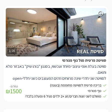
סוויטת REAL
1/26
סוויטה פרטית מול נוף פנורמי
סוויטה בעלת אופי עיצובי מיוחד ועכשווי, בסגנון "בוהו שיק" באבזור מלא
ותואם.
לסוויטה שני חדרי שינה מרווחים וזהים המעוצבים כשני חללי-open
space נפרדים לשמירה על פרטיות, ויש בהם כל שתצטרכו על מנת
בריכה פרטית לסוויטה מחוממת (בעונה)
₪1500
להפוך את החופשה שלכם למושלמת.
נוף פנורמי
במרכז כל חדר ניצבת מיטה זוגית מעוצבת בגוון שמנת בגימור קווי,
מושלם לשני זוגות חברים/זוג +2 ילדים מגיל 6 ומעלה בלבד!
מוצעת במצעים רכים ונעים בגוונים תואמים, עם מטבחון ובו מיני בר, כיור
וערכה להכנת קפה ותה.