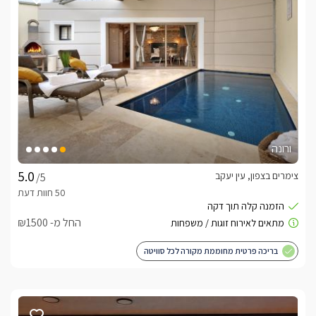
לסוויטה שני חדרי שינה מרווחים וזהים המעוצבים כשני חללי-open 
space נפרדים לשמירה על פרטיות, ויש בהם כל שתצטרכו על מנת 
במרכז כל חדר ניצבת מיטה זוגית מעוצבת בגוון שמנת בגימור קווי, 
מוצעת במצעים רכים ונעים בגוונים תואמים, עם מטבחון ובו מיני בר, 
כל זוג אורחים בסוויטה יהנה מחדר רחצה פרטי, הסגור עם דלתות 
זכוכית ווילון פנימי לאיטום ופרטיות, בו מקלחון זוגי עם שני ראשי 
גשם, שירותים, ועמדת כיור ובה יחכו לכם תמרוקי רחצה, מגבות 
ורונה
החדרים ממוזגים ובעלי חיבור לאינטרנט אלחוטי. מכל אחד מהם 
צימרים בצפון, עין יעקב
/5
ישנה יציאה אל המרפסת החיצונית והבריכה הפרטית.
החל מ- ₪1500
מרפסת נוף פנורמית פרטית
לחצר תצאו דרך חלונות ההזזה הגדולים של כל אחד מחדרי השינה 
בריכה פרטית מחוממת מקורה לכל סוויטה
במרכזה ניצבת בריכת שחייה פרטית ושקועה, מחוממת (בעונה) 
המגודרת במעקה זכוכית מרשים לשמירה על בטיחות מירבית ללא 