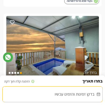
גקוזי ספא פרטי לסוויטה
בדרך יפה
צימר בצפון, עין יעקב
/5
בדקו זמינות והזמינו עכשיו
החל מ- ₪1100