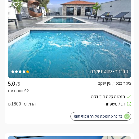
פברז’ה- סוויטת יוקרה
צימר בצפון, עין יעקב
/5
החל מ- ₪1800
בריכה מחוממת מקורה וגקוזי ספא