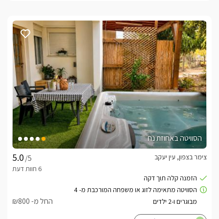
הסוויטה באחוזת נח
צימר בצפון, עין יעקב
/5
החל מ- ₪800