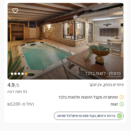
פרונסין - לזוגות בלבד
צימרים בצפון, עין יעקב
/5
החל מ- ₪1200
בריכת זרמים/ גקוזי ספא פרטיים לכל סוויטה