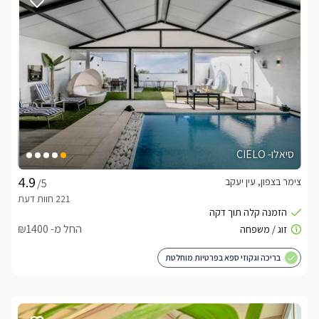
ישלם דמי הפרת הסכם 2000 שח .מודעים לכך שבשעה 11:00 
המוסיקה מכובה לפי חוק הרעש ומודעים לכך שכל הפרת הסכם או 
קנס יחול על המזמין.
לצפייה במדיניות ותנאי הזמנה -
לחצו כאן
לידיעתכם, הפרטים המוצגים באתר: התפוסה המחירים והמבצעים
מעודכנים ומאומתים. תוכלו לבדוק ולבצע הזמנה באהבה רבה ♥
לפרטים נוספים או שאלות אנחנו פה לשירותכם
בברכה, דנה -
052-9706139
סיאלו- CIELO
צימר בצפון, עין יעקב
/5
לצפייה באטרקציות ומסעדות בקרבת הדבר האמיתי -
לחצו כאן
החל מ- ₪1400
בריכה וגקוזי ספא בפרטיות מוחלטת