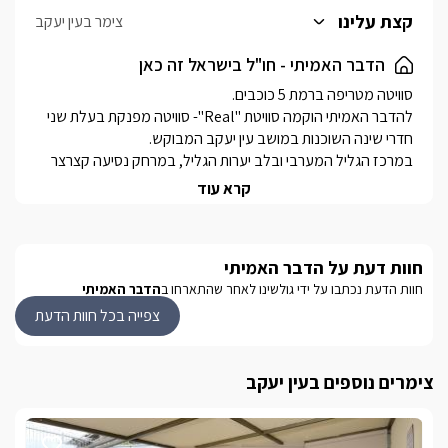
כל זוג אורחים בסוויטה יהנה מחדר רחצה פרטי, הסגור עם דלתות זכוכית
קצת עלינו
צימר בעין יעקב
ווילון פנימי לאיטום ופרטיות, בו מקלחון זוגי עם שני ראשי גשם, שירותים,
ועמדת כיור ובה יחכו לכם תמרוקי רחצה, מגבות רכות, וחלוקי רחצה.
הדבר האמיתי - חו"ל בישראל זה כאן
החדרים ממוזגים ובעלי חיבור לאינטרנט אלחוטי. מכל אחד מהם ישנה
יציאה אל המרפסת החיצונית והבריכה הפרטית המחוממת (בעונה).
להדבר האמיתי הוקמה סוויטת "Real"- סוויטה מפנקת בעלת שני 
במרכז הגליל המערבי ובלב יערות הגליל, במרחק נסיעה קצרצר 
קרא עוד
מתאימה במיוחד לשני זוגות לאירוח רומנטי, וגם לאירוח משפחתי 
חוות דעת על הדבר האמיתי
מה שמייחד אותה הוא הנוף הפנורמי הצופה אל כל הגליל המערבי 
חוות הדעת נכתבו על ידי גולשינו לאחר שהתארחו ב
הדבר האמיתי
ועד הים, ושקיעות קסומות של הצפון שניתנות לצפייה מהחצר 
צפייה בכל חוות הדעת
המתחם מקבל 2 ילדים החל מגיל 6 ומעלה בלבד !!!
צימרים נוספים בעין יעקב
סוויטת "Real"
עם אופי עיצובי מיוחד ועכשווי, בסגנון "בוהו שיק" באבזור מלא 