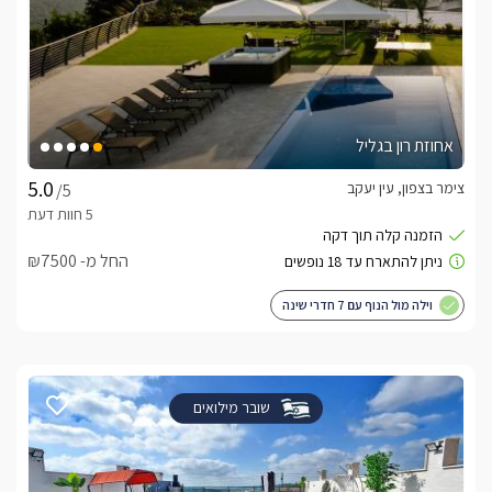
אחוזת רון בגליל
צימר בצפון, עין יעקב
/5
החל מ- ₪7500
וילה מול הנוף עם 7 חדרי שינה
שובר מילואים