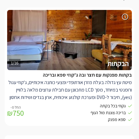
הבקתות
1/16
בקתות מפנקות עם חצר ובה ג'קוזי ספא ובריכה
מיטת עץ גדולה
בעלת מזרן אורתופדי ומצעי כותנה איכותיים, ג'קוזי עגול
ורומנטי במיוחד, מסך
LCD
מתכוונן עם חבילת ערוצים מלאה בלוויין
(
yes
), חיבור ל-
DVD
ומערכת קולנוע איכותית, ארון בגדים ושידות אחסון
נעימות, חדר רחצה מפנק, פינת ישיבה, שולחן אוכל גדול מעץ, מטבחון
גקוזי בכל בקתה
₪750
מאובזר ובו מקרר, מיקרוגל, קומקום חשמלי, פינת קפה וכלי מטבח.
בריכה צוננת מול הנוף
מרפסת ישיבה פרטית בה ניתן לשאוף מן האוויר הצלול, ליהנות מקפה,
ספא מפנק
ארוחה וספר טוב על רקע הנוף הממכר.