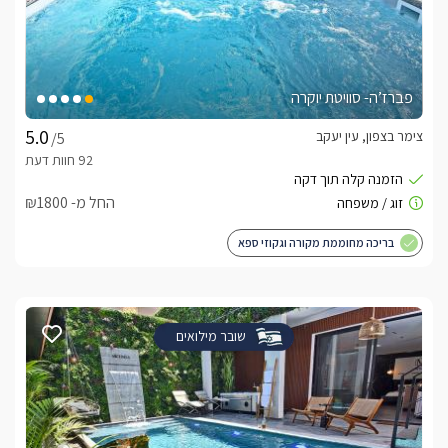
פברז’ה- סוויטת יוקרה
צימר בצפון, עין יעקב
/5
החל מ- ₪1800
בריכה מחוממת מקורה וגקוזי ספא
שובר מילואים