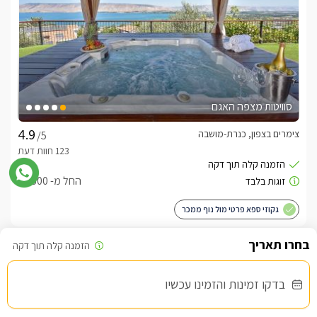
סוויטות מצפה האגם
צימרים בצפון, כנרת-מושבה
/5
החל מ- ₪1500
גקוזי ספא פרטי מול נוף ממכר
שובר מילואים
בדקו זמינות והזמינו עכשיו