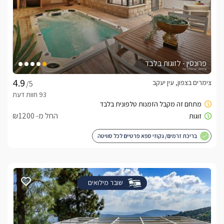
פרונסין - לזוגות בלבד
צימרים בצפון, עין יעקב
/5
החל מ- ₪1200
בריכת זרמים/ גקוזי ספא פרטיים לכל סוויטה
שובר מילואים