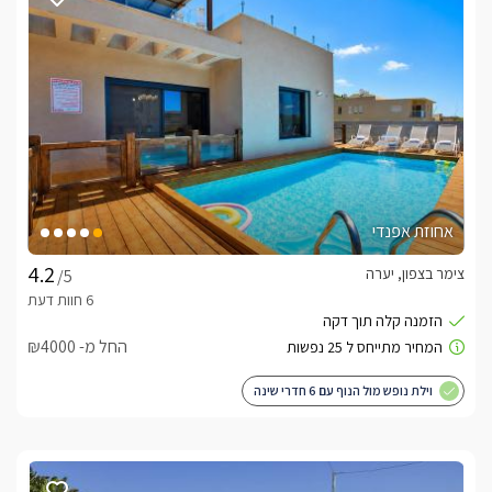
לבקתה מרפסת מוקפת נוף פנורמי מרהיב ביופיו וגם מהבריכה ניתן 
כלול באירוח
עוגיות, מים מינרלים, חלב וערכת קפה ותה.בחדר הרחצה ימתינו 
עבורכם חלוקי רחצה רכים, מגבות גוף ופנים איכותיות, סבונים 
ריחניים, שמפו, קצף אמבט וערכת רחצה הכוללת מברשות שיניים 
חד פעמיות, כובע אמבט וקיסמים. 
אחוזת אפנדי
צימר בצפון, יערה
/5
ארוחות ועיסויים
ארוחת בוקר בתיאום מול המארחיםטיפולים ועיסויים בהזמנה 
מוקדמת
החל מ- ₪4000
לצפייה במדיניות ותנאי הזמנה -
לחצו כאן
וילת נופש מול הנוף עם 6 חדרי שינה