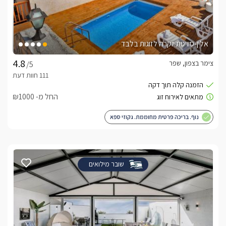
אלין-סוויטת יוקרה לזוגות בלבד
צימר בצפון, שפר
/5
החל מ- ₪1000
נוף. בריכה פרטית מחוממת. גקוזי ספא
שובר מילואים