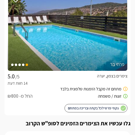
לידיעתכם, הפרטים המוצגים באתר: התפוסה המחירים והמבצעים
מעודכנים ומאומתים. תוכלו לבדוק ולבצע הזמנה באהבה רבה ♥
לפרטים נוספים או שאלות אנחנו פה לשירותכם
בברכה, פולט -
052-9125047
לצפייה באטרקציות ומסעדות בקרבת נוף קסום -
לחצו
כאן
פרחי בר
צימרים בצפון, יערה
/5
החל מ- ₪800
גקוזי פרטי לכל בקתה ובריכה במתחם
גלו עכשיו את הצימרים הזמינים לסופ"ש הקרוב