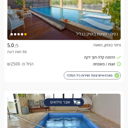
נסיה - סוויטת בוטיק בגליל
צימר בצפון, נטועה
/5
החל מ- ₪2500
מארח אישי צמוד ושירות כיד המלך!
שובר מילואים