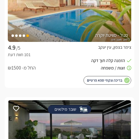
סגול - סוויטת יוקרה
צימר בצפון, עין יעקב
/5
החל מ- ₪1500
בריכה וגקוזי ספא פרטיים
שובר מילואים