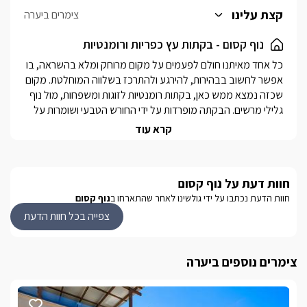
קצת עלינו
צימרים ביערה
נוף קסום - בקתות עץ כפריות ורומנטיות
כל אחד מאיתנו חולם לפעמים על מקום מרוחק ומלא בהשראה, בו 
אפשר לחשוב בבהירות, להירגע ולהתרכז בשלווה המוחלטת. מקום 
שכזה נמצא ממש כאן, בקתות רומנטיות לזוגות ומשפחות, מול נוף 
גלילי מרשים. הבקתה מופרדות על ידי החורש הטבעי ושומרות על 
פרטיות מוחלטת. נוף קסום נמצא, באחת הנקודות הירוקות 
קרא עוד
והשקטות ביותר ברחבי הגליל. חגיגה כפרית של יופי ורומנטיקה 
ממתינה לכם כאן, במסגרתה תוכלו ליהנות מחוויית אירוח יוצאת 
דופן, הכוללת מתחם חיצוני ענק, פרטיות מלאה לכל אורח ושלל 
חוות דעת על נוף קסום
פינוקים מפתיעים.
חוות הדעת נכתבו על ידי גולשינו לאחר שהתארחו ב
נוף קסום
צפייה בכל חוות הדעת
מתחם החוץ
במתחם הגן תיהנו מבריכת שחייה גדולה מול הנוף הפתוח, מחופה 
צימרים נוספים ביערה
דק עץ ולצידה מיטות שיזוף, ערסלים ומתחם מקורה הכולל ג'קוזי 
ספא גדול. הגן מוקף שבילי עץ רומנטיים, צמחייה, חפצי נוי 
ומדשאות, עמדת ברביקיו גדולה ותאורת ערב צבעונית. מחוץ 