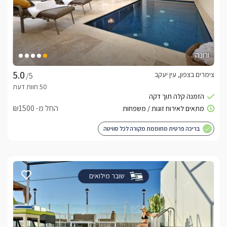
ורונה
צימרים בצפון, עין יעקב
/5
החל מ- ₪1500
בריכה פרטית מחוממת מקורה לכל סוויטה
שובר מילואים