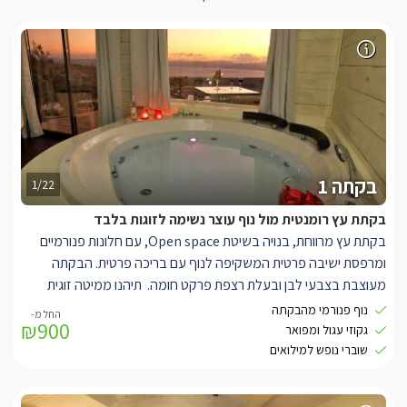
בקתה 1
1/22
בקתת עץ רומנטית מול נוף עוצר נשימה לזוגות בלבד
בקתת עץ מרווחת, בנויה בשיטת Open space, עם חלונות פנורמיים
ומרפסת ישיבה פרטית המשקיפה לנוף עם בריכה פרטית. הבקתה
מעוצבת בצבעי לבן ובעלת רצפת פרקט חומה. תיהנו ממיטה זוגית
מפנקת עשויה עץ איכותי, למולה מסך LCD עם חיבור לערוצי yes, נגן
נוף פנורמי מהבקתה
₪900
DVD, חדר רחצה, פינת סעודה אינטימית ומטבחון מאובזר הכולל
גקוזי עגול ומפואר
קומקום חשמלי, מיקרוגל ועוד. בפינת הבקתה, סמוך לחלון ענק ניצב
שוברי נופש למילואים
ג'קוזי עגול ומפנק, עטוף עץ ובעל משענות ראש נוחות וצפייה ישירה
בנוף.