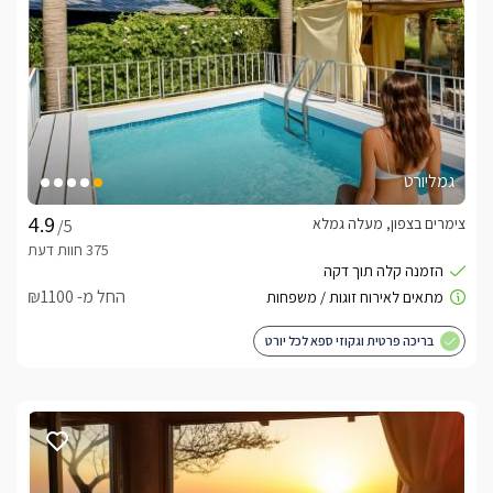
בפינת הבקתה, סמוך לחלון ענק ניצב ג'וזי עגול ומפנק, עטוף עץ 
בחצר היחידות תיהנו ממדשאה גדולה ופתוחה הצופה על כל הנוף 
המשגע, שביל מיוחד המוביל אל פינות הישיבה ואביזרי נוי פזורים 
גמליורט
** אזור שקט ללא אזעקות 5 דק' מהכנרת.
צימרים בצפון, מעלה גמלא
/5
נוף מהמתחם
בחצר היחידות תיהנו ממרפסת נוף פרטית לכל אחת, ופינות ישיבה 
החל מ- ₪1100
הצופות ישירות לנוף הכנרת והגולן ופזורות במרחבי הגן.
בריכה פרטית וגקוזי ספא לכל יורט
כלול באירוח
יין משובח, שוקולדים, נעלי ספא, בירות, שתייה קלה, מאפים 
ותמרוקי רחצה.בתוספת תשלוםבתיאום מראש תוכלו ליהנות 
מארוחת בוקר גלילית טעימה במיוחד.טיפולים ועיסויים מפנקים 
להרגעת הגוף והנפש בהזמנה מוקדמת.