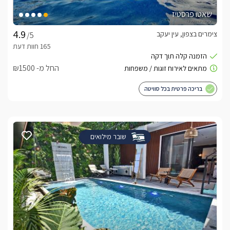
שאטו פרסטיז
צימרים בצפון, עין יעקב
/5
החל מ- ₪1500
בריכה פרטית בכל סוויטה
שובר מילואים