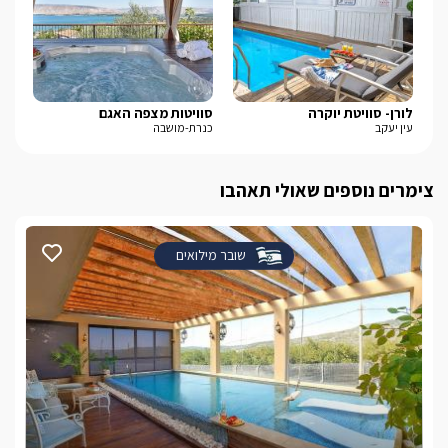
לורן- סוויטת יוקרה
סוויטות מצפה האגם
פי
עין יעקב
כנרת-מושבה
חד 
צימרים נוספים שאולי תאהבו
שובר מילואים