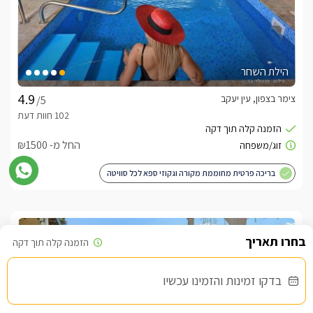
הילת השחר
צימר בצפון, עין יעקב
/5
החל מ- ₪1500
בריכה פרטית מחוממת מקורה וגקוזי ספא לכל סוויטה
שובר מילואים
בדקו זמינות והזמינו עכשיו