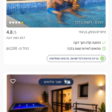
דורנס - לזוגות בלבד
צימרים בצפון, בן עמי
/5
החל מ- ₪1200
בריכה פרטית לכל סוויטה. פרטיות מוחלטת!
שובר מילואים