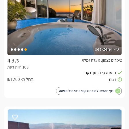
לצפייה באטרקציות ומסעדות בקרבת נופי גמלא -
לחצו כאן
סי-זן-sea-zen
צימרים בצפון, מעלה גמלא
/5
החל מ- ₪1200
נוף מהפנט לכנרת! גקוזי פרטי בכל סוויטה