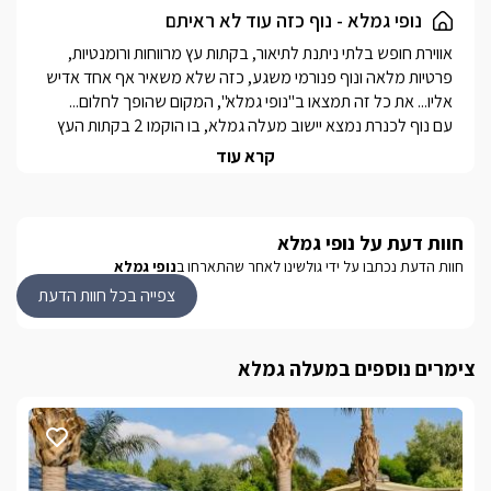
המקום המושלם להתנתק מהשגרה וליהנות משקט אמיתי.
נופי גמלא - נוף כזה עוד לא ראיתם
אווירת חופש בלתי ניתנת לתיאור, בקתות עץ מרווחות ורומנטיות, 
פרטיות מלאה ונוף פנורמי משגע, כזה שלא משאיר אף אחד אדיש 
עם נוף לכנרת נמצא יישוב מעלה גמלא, בו הוקמו 2 בקתות העץ 
קרא עוד
לכל בקתה ישנה מרפסת נוף פרטית, המשקיפה ישירות למרחב 
הפתוח והקסום ובעלת מקומות ישיבה ושולחן גן.חדש במתחם! 
חוות דעת על נופי גמלא
אנו מכבדים שובר נופש למילואימניקים
חוות הדעת נכתבו על ידי גולשינו לאחר שהתארחו ב
נופי גמלא
צפייה בכל חוות הדעת
הבקתות
הנוף הפנורמי חודר גם לפנים היחידה, בזכות חלונות פנורמיים 
צימרים נוספים במעלה גמלא
גדולים במיוחד ניתן להביט למרחק ובאמצעות וילונות הצללה 
הצימר עבר שיפוץ וחידוש- בכל אחת מהיחידות תיהנו מבקתה 
מרווחת וגדולה, מעוצבת בצבעי לבן ובעלת רצפת פרקט חומה. 
מיטה זוגית מפנקת עשויה עץ איכותי, למולה מסך LCD 50" עם 
חיבור לערוצי yes, ונטפליקס, נגן DVD, חדר רחצה, פינת סעודה 