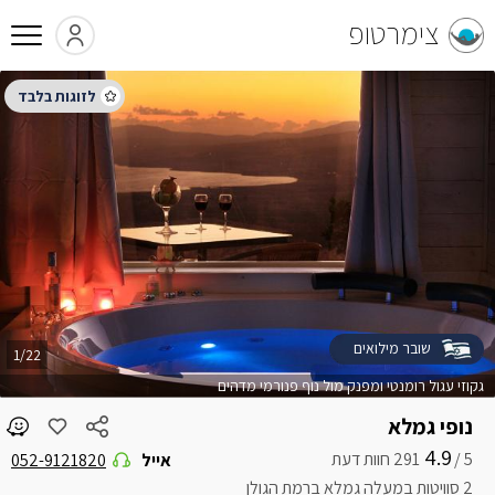
צימרטופ
שובר מילואים
1/22
גקוזי עגול רומנטי ומפנק מול נוף פנורמי מדהים
נופי גמלא
4.9
5 /
אייל
052-9121820
2 סוויטות במעלה גמלא ברמת הגולן