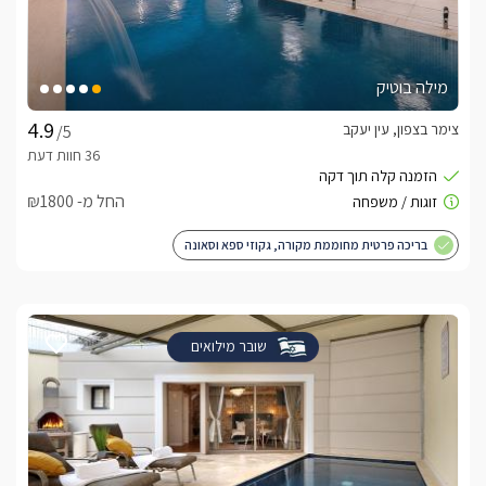
מילה בוטיק
צימר בצפון, עין יעקב
/5
החל מ- ₪1800
בריכה פרטית מחוממת מקורה, גקוזי ספא וסאונה
שובר מילואים