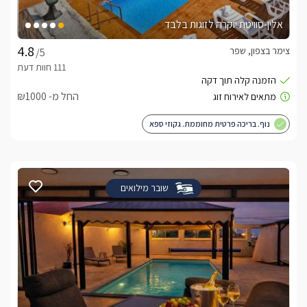
אלין-סוויטת יוקרה לזוגות בלבד
צימר בצפון, שפר
/5
החל מ- ₪1000
נוף. בריכה פרטית מחוממת. גקוזי ספא
שובר מילואים