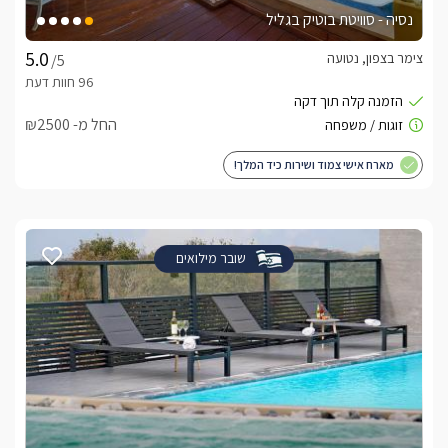
נסיה - סוויטת בוטיק בגליל
צימר בצפון, נטועה
/5
החל מ- ₪2500
מארח אישי צמוד ושירות כיד המלך!
שובר מילואים