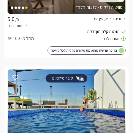
סוויטות נרקיס - לזוגות בלבד
צימרים בצפון, עין יעקב
/5
החל מ- ₪1100
בריכה פרטית מחוממת מקורה פרטית לכל סוויטה
שובר מילואים