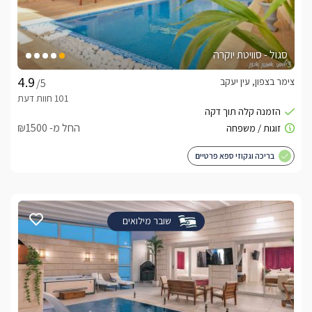
סגול - סוויטת יוקרה
צימר בצפון, עין יעקב
/5
החל מ- ₪1500
בריכה וגקוזי ספא פרטיים
שובר מילואים