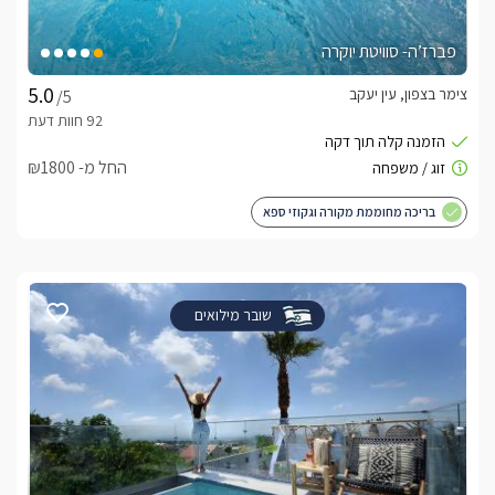
פברז’ה- סוויטת יוקרה
צימר בצפון, עין יעקב
/5
החל מ- ₪1800
בריכה מחוממת מקורה וגקוזי ספא
שובר מילואים