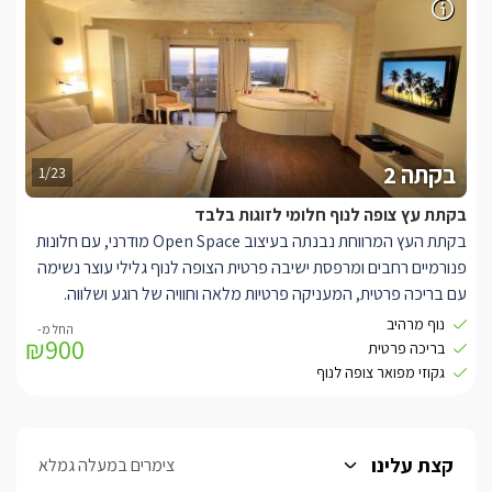
בקתה 2
1/23
בקתת עץ צופה לנוף חלומי לזוגות בלבד
בקתת העץ המרווחת נבנתה בעיצוב Open Space מודרני, עם חלונות
פנורמיים רחבים ומרפסת ישיבה פרטית הצופה לנוף גלילי עוצר נשימה
עם בריכה פרטית, המעניקה פרטיות מלאה וחוויה של רוגע ושלווה.
העיצוב הפנימי נקי ובהיר בגווני לבן, עם רצפת פרקט חומה המוסיפה
נוף מרהיב
₪900
חמימות טבעית למקום.
בריכה פרטית
בכל בקתה תיהנו ממיטה זוגית רחבה מעץ איכותי, מסך LCD עם חיבור
גקוזי מפואר צופה לנוף
לערוצי yes ונגן DVD, חדר רחצה מאובזר, פינת סעודה אינטימית
ומטבחון מאובזר הכולל קומקום חשמלי, מיקרוגל וכלי הגשה נוחים.
בפינת הבקתה, לצד חלון ענק הפונה לנוף, מחכה לכם ג’קוזי עגול
קצת עלינו
צימרים במעלה גמלא
ומפנק, עטוף עץ טבעי, עם משענות ראש נוחות ונוף פנורמי מרהיב –