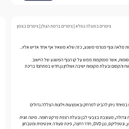
תיהנו ממיטה זוגית רחבה מעץ איכותי,
מסך LCD עם חיבור לערוצי yes ונגן DVD, חדר
זר, פינת סעודה אינטימית ומטבחון
ולל קומקום חשמלי, מיקרוגל וכלי הגשה
צימרים במעלה גמלא
צימרים ברמת הגולן
צימרים בצפון
תה, לצד חלון ענק הפונה לנוף, מחכה
 עגול ומפנק, עטוף עץ טבעי, עם
אווירת חופש בלתי ניתנת לתיאור, בקתות עץ מרווחות ורומנטיות, פרטיות מלאה ונוף פנורמי משגע, כזה שלא משאיר אף אחד אדיש אליו... 
ש נוחות ונוף פנורמי מרהיב – המקום
תנתק מהשגרה וליהנות משקט אמיתי.
לכל בקתה ישנה מרפסת נוף פרטית, המשקיפה ישירות למרחב הפתוח והקסום ובעלת מקומות ישיבה ושולחן גן.חדש במתחם! בריכת 
הנוף הפנורמי חודר גם לפנים היחידה, בזכות חלונות פנורמיים גדולים במיוחד ניתן להביט למרחק ובאמצעות וילונות הצללה גדולים 
הצימר עבר שיפוץ וחידוש- בכל אחת מהיחידות תיהנו מבקתה מרווחת וגדולה, מעוצבת בצבעי לבן ובעלת רצפת פרקט חומה. מיטה זוגית 
מפנקת עשויה עץ איכותי, למולה מסך LCD 50" עם חיבור לערוצי yes, ונטפליקס, נגן DVD, חדר רחצה, פינת סעודה אינטימית ומטבחון 