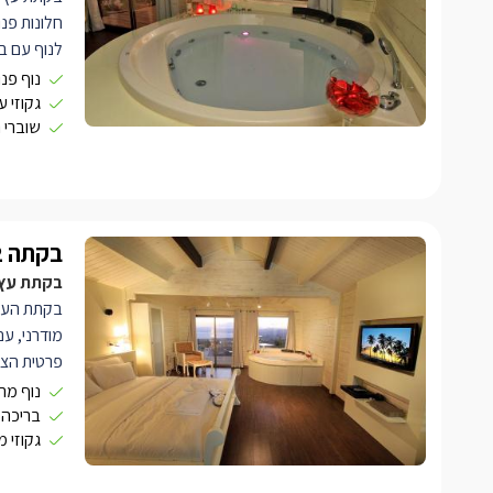
חלונות פנ
לנוף עם ב
ובעלת רצפ
נוף פנ
גקוזי ע
שוברי 
אינטימית 
מיקרוגל וע
ג'קוזי עג
נוחות וצפי
בקתה 2
בקתת עץ צ
מודרני, עם
פרטית הצו
פרטית, המ
נוף מר
ושלווה.
בריכה 
גקוזי מ
העיצוב הפנ
פרקט חומה