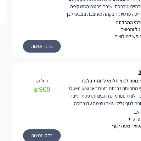
ורמיים ומרפסת ישיבה פרטית המשקיפה
ריכה פרטית. הבקתה מעוצבת בצבעי לבן
ת פרקט חומה. תיהנו ממיטה זוגית
ורמי מהבקתה
מפנקת עשויה עץ איכותי, למולה מסך LCD עם
גול ומפואר
נופש למילואים
חיבור לערוצי yes, נגן DVD, חדר רחצה, פינת סעודה
ומטבחון מאובזר הכולל קומקום חשמלי,
וד. בפינת הבקתה, סמוך לחלון ענק ניצב
ול ומפנק, עטוף עץ ובעל משענות ראש
יה ישירה בנוף.
ופה לנוף חלומי לזוגות בלבד
₪900
בקתת העץ המרווחת נבנתה בעיצוב Open Space
 חלונות פנורמיים רחבים ומרפסת ישיבה
פה לנוף גלילי עוצר נשימה עם בריכה
עניקה פרטיות מלאה וחוויה של רוגע
היב
פרטית
פואר צופה לנוף
ימי נקי ובהיר בגווני לבן, עם רצפת
 המוסיפה חמימות טבעית למקום.