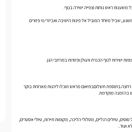
בחצר היחידות תיהנו ממדשאה גדולה ופתוחה הצופה על כל הנוף המשגע, שביל מיוחד המוביל אל פינות הישיבה ואביזרי נוי פזורים 
ות ישירות לנוף הכנרת והגולן ופזורות במרחבי הגן.
יין משובח, שוקולדים, נעלי ספא, בירות, שתייה קלה, מאפים ותמרוקי רחצה.בתוספת תשלוםבתיאום מראש תוכלו ליהנות מארוחת בוקר 
פש בהזמנה מוקדמת.
בקרבת האזור תוכלו למצוא שלל אטרקציות מגוונות דוגמת רכיבה על סוסים, טיולים רגליים, מסלולי הליכה, מקומות תיירות, טיולי אסטרים, 
 ועוד..