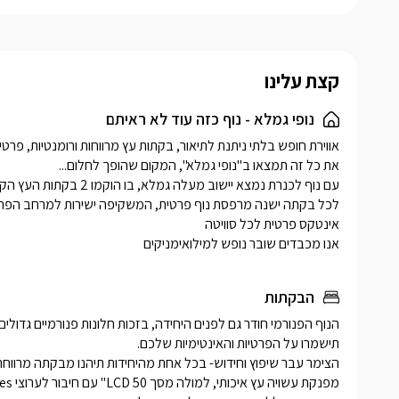
בכל בקתה 
רחצה מאוב
מאובזר הכ
קצת עלינו
נוחים.
בפינת הבק
נופי גמלא - נוף כזה עוד לא ראיתם
לכם ג’קוזי
משענות רא
המושלם לה
אנו מכבדים שובר נופש למילואימניקים
הבקתות